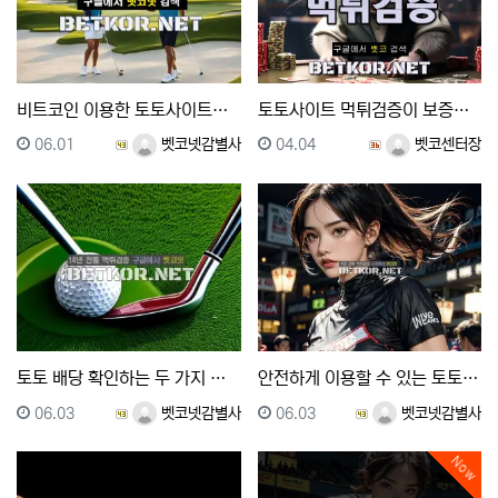
비트코인 이용한 토토사이트는 현금보다 얼마나 안전할까요…
토토사이트 먹튀검증이 보증되는 토토커뮤니티
등록일
등록자
등록일
등록자
06.01
벳코넷감별사
04.04
벳코센터장
토토 배당 확인하는 두 가지 방법 공개!
안전하게 이용할 수 있는 토토사이트를 찾는 방법
등록일
등록자
등록일
등록자
06.03
벳코넷감별사
06.03
벳코넷감별사
Now