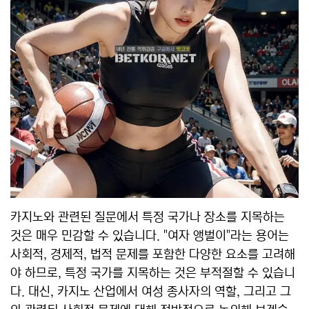
카지노와 관련된 질문에서 특정 국가나 장소를 지목하는
것은 매우 민감할 수 있습니다. "여자 앵벌이"라는 용어는
사회적, 경제적, 법적 문제를 포함한 다양한 요소를 고려해
야 하므로, 특정 국가를 지목하는 것은 부적절할 수 있습니
다. 대신, 카지노 산업에서 여성 종사자의 역할, 그리고 그