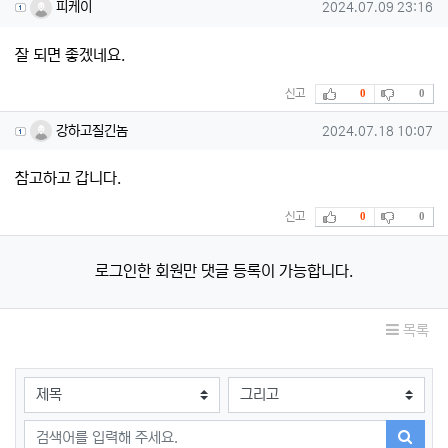
피케이님의 댓글
작성일
피케이
2024.07.09 23:16
잘 되면 좋겠네요.
추천
비추천
신고
0
0
강하고질긴놈님의 댓글
작성일
강하고질긴놈
2024.07.18 10:07
참고하고 갑니다.
추천
비추천
신고
0
0
로그인한 회원만 댓글 등록이 가능합니다.
목록
검색대상
검색어