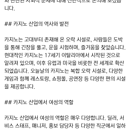
와 관련된 사회적 문제에 대해 전반적으로 논의해 보겠습
니다.
## 카지노 산업의 역사와 발전
카지노는 고대부터 존재해 온 오락 시설로, 사람들은 도박
을 통해 긴장을 풀고, 운을 시험하며, 즐거움을 찾았습니다.
현대적인 카지노는 17세기 이탈리아에서 시작된 것으로
알려져 있으며, 이후 유럽과 미국을 비롯한 전 세계로 확산
되었습니다. 오늘날의 카지노는 복합 오락 시설로, 다양한
게임과 함께 레스토랑, 쇼핑몰, 공연장 등 다양한 편의 시설
을 제공합니다.
## 카지노 산업에서 여성의 역할
카지노 산업에서 여성의 역할은 매우 다양합니다. 딜러, 서
비스 스태프, 매니저, 홍보 담당자 등 다양한 직군에서 일하