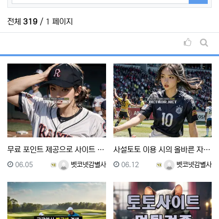
검색하
전체
319
/ 1 페이지
추천순 
게시
무료 포인트 제공으로 사이트 가입 권유하는 문자라면?
사설토토 이용 시의 올바른 자세와 마음가짐
등록일
등록자
등록일
등록자
06.05
벳코넷감별사
06.12
벳코넷감별사