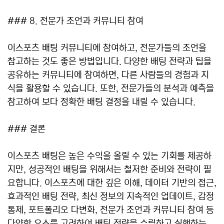
### 8. 전문가 조언과 커뮤니티 참여
이스포츠 배팅 커뮤니티에 참여하고, 전문가들의 조언을
참고하는 것도 좋은 방법입니다. 다양한 배팅 전략과 팁을
공유하는 커뮤니티에 참여하면, 다른 사람들의 경험과 지
식을 활용할 수 있습니다. 또한, 전문가들의 분석과 예측을
참고하여 보다 정확한 배팅 결정을 내릴 수 있습니다.
### 결론
이스포츠 배팅은 높은 수익을 올릴 수 있는 기회를 제공하
지만, 성공적인 배팅을 위해서는 철저한 준비와 전략이 필
요합니다. 이스포츠에 대한 깊은 이해, 데이터 기반의 접근,
효과적인 배팅 전략, 최신 정보의 지속적인 업데이트, 감정
통제, 포트폴리오 다변화, 전문가 조언과 커뮤니티 참여 등
다양한 요소를 고려하여 배팅 전략을 수립하고 실행하는