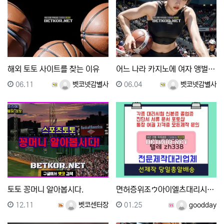
해외 토토 사이트를 찾는 이유
어느 나라 카지노에 여자 앵벌이가 가장 많을까?
등록일
등록자
등록일
등록자
06.11
벳코넷감별사
06.04
벳코넷감별사
토토 꽁머니 알아봅시다.
면허증위조ウ아이엘츠대리시험 ➽ 톡상담zh333-텔레zh…
등록일
등록자
등록일
등록자
12.11
벳코센터장
01.25
goodday