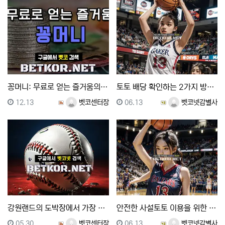
꽁머니: 무료로 얻는 즐거움의 특전
토토 배당 확인하는 2가지 방법 공개!
등록일
등록자
등록일
등록자
12.13
벳코센터장
06.13
벳코넷감별사
강원랜드의 도박장에서 가장 인기 있는 게임 TOP3
안전한 사설토토 이용을 위한 우리의 자세와 마음가짐
등록일
등록자
등록일
등록자
05.30
벳코센터장
06.13
벳코넷감별사