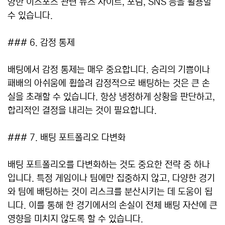
양한 이스포츠 관련 뉴스 사이트, 포럼, SNS 등을 활용할
수 있습니다.
### 6. 감정 통제
배팅에서 감정 통제는 매우 중요합니다. 승리의 기쁨이나
패배의 아쉬움에 휩쓸려 감정적으로 배팅하는 것은 큰 손
실을 초래할 수 있습니다. 항상 냉정하게 상황을 판단하고,
합리적인 결정을 내리는 것이 필요합니다.
### 7. 배팅 포트폴리오 다변화
배팅 포트폴리오를 다변화하는 것도 중요한 전략 중 하나
입니다. 특정 게임이나 팀에만 집중하지 않고, 다양한 경기
와 팀에 배팅하는 것이 리스크를 분산시키는 데 도움이 됩
니다. 이를 통해 한 경기에서의 손실이 전체 배팅 자산에 큰
영향을 미치지 않도록 할 수 있습니다.