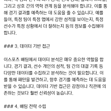
그리고 상호 간의 역학 관계 등을 분석해야 합니다. 이를 통
해 경기 결과를 예측하는 데 도움을 줄 수 있습니다. 예를
들어, 특정 팀이 특정 맵에서 강한 성적을 보이는지, 특정
선수가 특정 상황에서 더 잘하는지 등의 정보를 수집해야
합니다.
### 3. 데이터 기반 접근
이스포츠 배팅에서 데이터 분석은 매우 중요한 역할을 합
니다. 경기 결과, 선수 개인의 성적, 팀 간의 대결 기록 등
다양한 데이터를 수집하고 분석하는 것이 필요합니다. 이
를 통해 패턴을 발견하고, 향후 경기를 예측하는 데 도움을
받을 수 있습니다. 데이터 기반 접근은 감정이나 직관에 의
존하는 것보다 훨씬 신뢰성이 높습니다.
### 4. 배팅 전략 수립