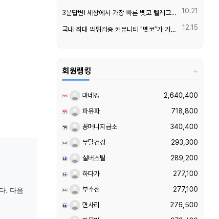
등록일
10.21
3분답변! 세상에서 가장 빠른 벳코 텔레그램을 만나보세요.
등록일
12.15
국내 최대 먹튀검증 커뮤니티 "벳코"가 가오픈하였습니다.
회원랭킹
마네킹
2,640,400
파유파
718,800
꽁머니지급소
340,400
무탈건강
293,300
실버스틸
289,200
하다가
277,100
부추전
277,100
다. 다음
면사리
276,500