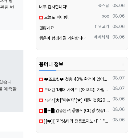
과거 당
등록자
등록일
쑈스탑
08.06
너무 감사합니다!
일관된 번
등록자
등록일
box
08.06
오늘도 파이팅!
등록자
등록일
fire고기
08.06
괜찮네요
등록자
등록일
헤해헤해
08.06
행운이 함께하길 기원합니다
꽁머니 정보
등록일
08.07
❤️조로벳❤️ 첫충 40% 환전이 있어도 이벤트는 계속된다!!!
 있습니
등록일
08.07
를 예측할
오래된 1세대 사이트 [(어코드)] 가입기간 | 신규입플 5+5 | 업계최고배당
등록일
08.06
⭐️✅⭐️[★]"야놀자"[★] 매일 첫충20 매충10 연장미포 축구승옵 ⭐️✅⭐️
등록일
08.06
█✴️█[검증완료]✌️챔스 (CL)✌️ 첫충10% 연장미포 단폴OK █✴️█
등록일
08.06
][❤️][ 고액&테더 전용토지노⭐️F-1 "에프원"⭐️ 첫충15% 매충10% ][❤️][