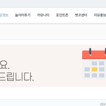
팅정보
놀이터후기
커뮤니티
포인트존
벳코센터
자유홍
작성
2024