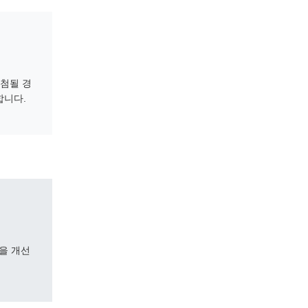
당첨될 경
합니다.
을 개선