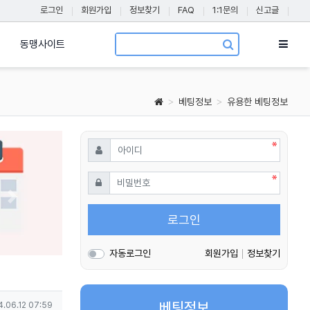
로그인
회원가입
정보찾기
FAQ
1:1문의
신고글
보
동맹사이트
베팅정보
유용한 베팅정보
필수
아이디
필수
비밀번호
Next
로그인
자동로그인
회원가입
정보찾기
일
베팅정보
.06.12 07:59