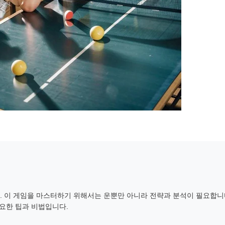
. 이 게임을 마스터하기 위해서는 운뿐만 아니라 전략과 분석이 필요합니
중요한 팁과 비법입니다.