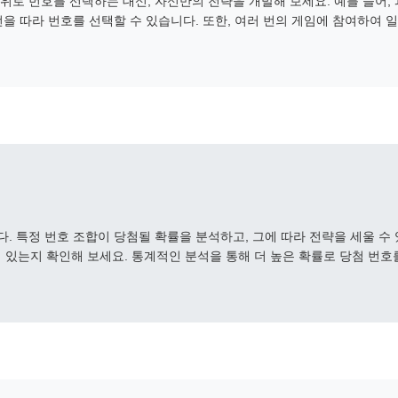
로 번호를 선택하는 대신, 자신만의 전략을 개발해 보세요. 예를 들어, 
을 따라 번호를 선택할 수 있습니다. 또한, 여러 번의 게임에 참여하여 
. 특정 번호 조합이 당첨될 확률을 분석하고, 그에 따라 전략을 세울 수
이 있는지 확인해 보세요. 통계적인 분석을 통해 더 높은 확률로 당첨 번호