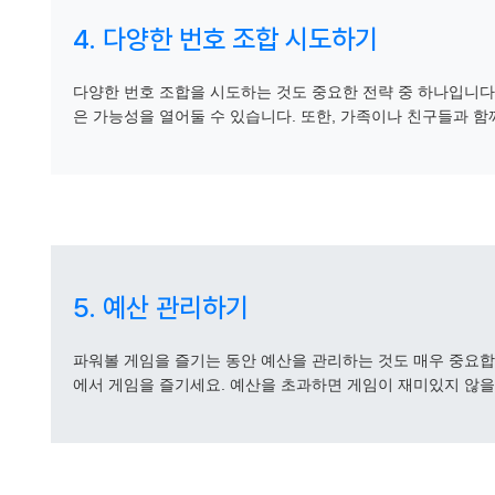
4. 다양한 번호 조합 시도하기
다양한 번호 조합을 시도하는 것도 중요한 전략 중 하나입니다.
은 가능성을 열어둘 수 있습니다. 또한, 가족이나 친구들과 함
5. 예산 관리하기
파워볼 게임을 즐기는 동안 예산을 관리하는 것도 매우 중요합니
에서 게임을 즐기세요. 예산을 초과하면 게임이 재미있지 않을