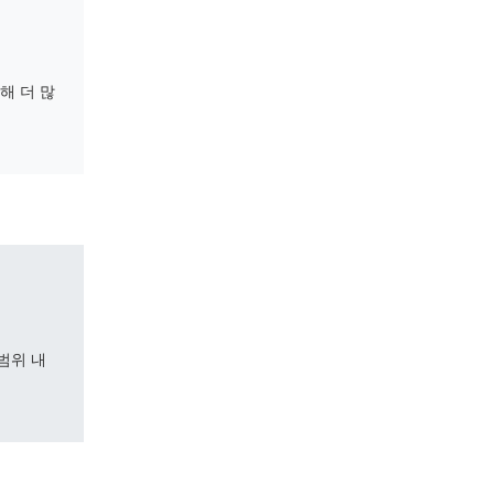
해 더 많
범위 내