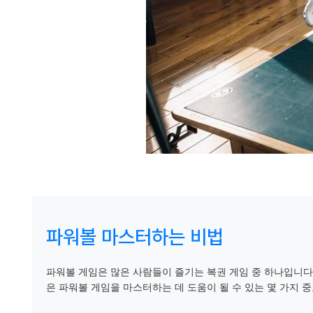
파워볼 마스터하는 비법
파워볼 게임은 많은 사람들이 즐기는 복권 게임 중 하나입니다
은 파워볼 게임을 마스터하는 데 도움이 될 수 있는 몇 가지 