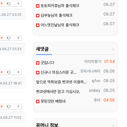
추천
비추천
0
0
등록일
08.07
토토피카츄님의 출석체크
등록일
일
08.07
.06.27 03:20
김부농님의 출석체크
등록일
08.07
어느멋진날님의 출석체크
추천
비추천
0
0
일
새댓글
.06.27 01:33
등록자
등록일
라이락향기
01:54
굿입니다
등록자
등록일
꼬락서니바라
08.06
추천
비추천
신규나 의심스러운 곳은 먼저 벳코넷에서 검색해보세요.
0
0
등록자
등록일
xjfvn
08.05
앞으로 먹튀보증 벳코넷 이용하세요
일
4.06.27 18:41
등록자
등록일
snikey
08.05
벳코넷에서만 믿고 가십시오.
등록자
등록일
후라
04:56
못된것만 배웠네
추천
비추천
0
0
성일
4.06.27 11:02
꽁머니 정보