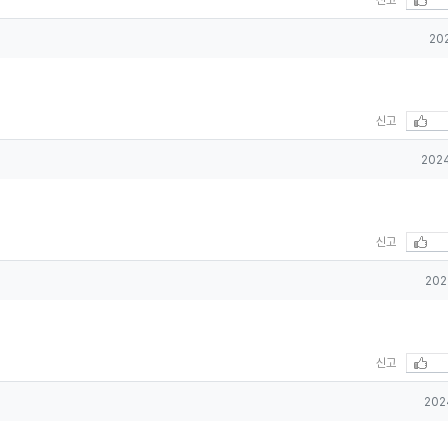
신고
작
202
신고
작성
2024
신고
작성
202
신고
작성
202