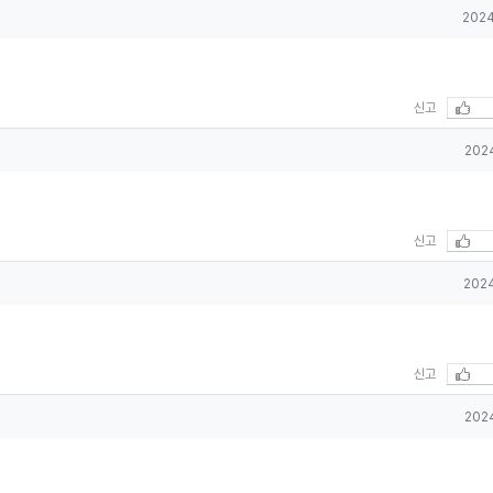
작성
2024
신고
작성
2024
신고
작성
2024
신고
작성
2024