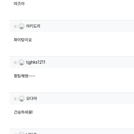
따즈아
야키도리님의 댓글
야키도리
화이팅이요
tjghks1211님의 댓글
tjghks1211
홧팅해영~~~
오다야님의 댓글
오다야
건승하세용!
낙타조님의 댓글