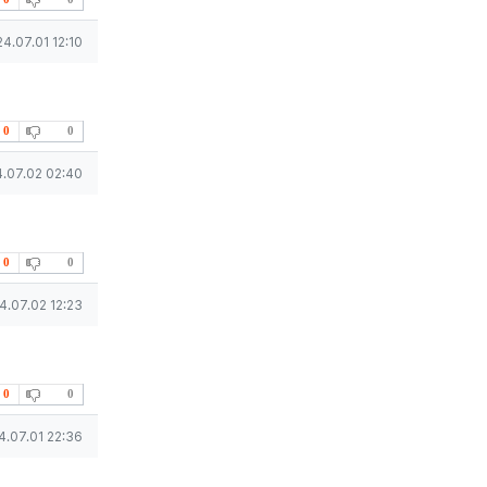
성일
4.07.01 12:10
추천
비추천
0
0
일
.07.02 02:40
추천
비추천
0
0
일
4.07.02 12:23
추천
비추천
0
0
일
4.07.01 22:36