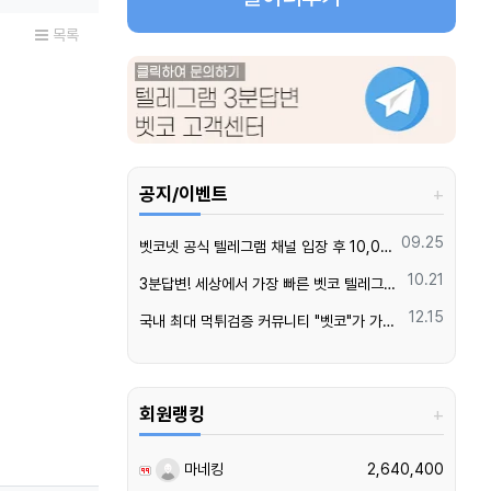
목록
공지/이벤트
등록일
09.25
벳코넷 공식 텔레그램 채널 입장 후 10,000원 즉시 받아가세요.
등록일
10.21
3분답변! 세상에서 가장 빠른 벳코 텔레그램을 만나보세요.
등록일
12.15
국내 최대 먹튀검증 커뮤니티 "벳코"가 가오픈하였습니다.
회원랭킹
마네킹
2,640,400