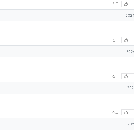
신고
작성
2024
신고
작성
2024
신고
작성
202
신고
작
202