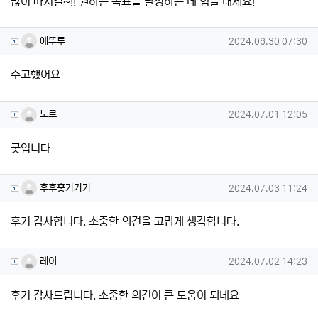
많이 따시길~!! 원하는 목표를 달성하는 데 힘을 내세요!
에뚜루님의 댓글
작성일
에뚜루
2024.06.30 07:30
수고했어요
노르님의 댓글
작성일
노르
2024.07.01 12:05
굿입니다
후후훟가가가님의 댓글
작성일
후후훟가가가
2024.07.03 11:24
후기 감사합니다. 소중한 의견을 고맙게 생각합니다.
레이님의 댓글
작성일
레이
2024.07.02 14:23
후기 감사드립니다. 소중한 의견이 큰 도움이 되네요