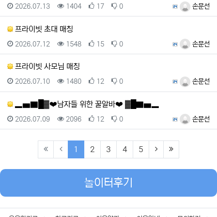
등록일
조회
추천
비추천
등록자
2026.07.13
1404
17
0
손문선
프라이빗 초대 매칭
등록일
조회
추천
비추천
등록자
2026.07.12
1548
15
0
손문선
프라이빗 사모님 매칭
등록일
조회
추천
비추천
등록자
2026.07.10
1480
12
0
손문선
▂▅▇█▓❤️남자들 위한 꿀알바❤️ ▓█▇▅▂
등록일
조회
추천
비추천
등록자
2026.07.09
2096
12
0
손문선
(current)
(next)
(last)
1
2
3
4
5
놀이터후기