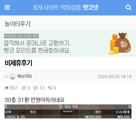
메뉴
토토사이트 먹튀검증
벳코넷
놀이터후기
Previous
Next
비제휴후기
작성자 정보
작성
작성일
섹시가이
2024.06.25 18:14
컨텐츠 정보
조회
댓글
추천
비추천
957
3
13
0
본문
30충 31환 만원이득이네요