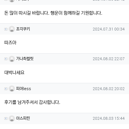
돈 많이 따시길 바랍니다. 행운이 함께하길 기원합니다.
조각쿠키님의 댓글
작성일
조각쿠키
2024.07.31 00:34
따즈아
가나촤컬릿님의 댓글
작성일
가나촤컬릿
2024.08.02 22:07
대박나세요
피어less님의 댓글
작성일
피어less
2024.08.02 20:02
후기를 남겨주셔서 감사합니다.
아스피린님의 댓글
작성일
아스피린
2024.08.03 15:44