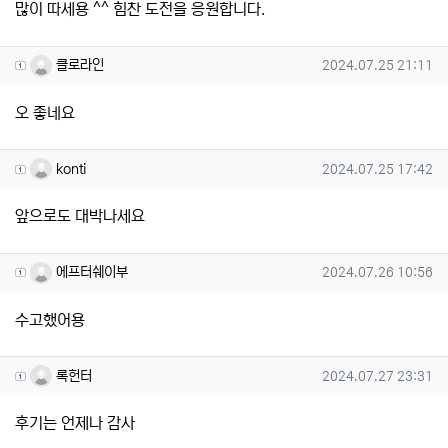
많이 따세용 ^^ 힘찬 도전을 응원합니다.
클로라인님의 댓글
작성일
클로라인
2024.07.25 21:11
오 좋네요
konti님의 댓글
작성일
konti
2024.07.25 17:42
앞으로도 대박나세요
에프터쉐이부님의 댓글
작성일
에프터쉐이부
2024.07.26 10:56
수고했어용
록헌터님의 댓글
작성일
록헌터
2024.07.27 23:31
후기는 언제나 감사