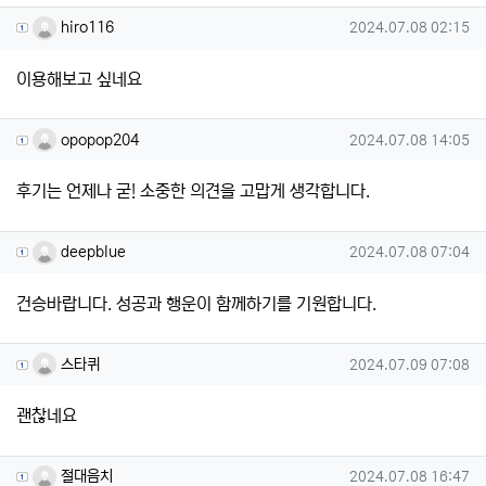
hiro116님의 댓글
작성일
hiro116
2024.07.08 02:15
이용해보고 싶네요
opopop204님의 댓글
작성일
opopop204
2024.07.08 14:05
후기는 언제나 굳! 소중한 의견을 고맙게 생각합니다.
deepblue님의 댓글
작성일
deepblue
2024.07.08 07:04
건승바랍니다. 성공과 행운이 함께하기를 기원합니다.
스타퀴님의 댓글
작성일
스타퀴
2024.07.09 07:08
괜찮네요
절대음치님의 댓글
작성일
절대음치
2024.07.08 16:47