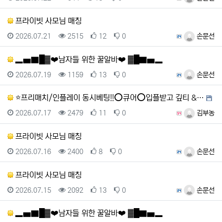
프라이빗 사모님 매칭
등록일
조회
추천
비추천
등록자
2026.07.21
2515
12
0
손문선
▂▅▇█▓❤️남자들 위한 꿀알바❤️ ▓█▇▅▂
등록일
조회
추천
비추천
등록자
2026.07.19
1159
13
0
손문선
⭐프리매치/인플레이 동시베팅!!⭕큐어⭕입플받고 깊티 &…
등록일
조회
추천
비추천
등록자
2026.07.17
2479
11
0
김부농
프라이빗 사모님 매칭
등록일
조회
추천
비추천
등록자
2026.07.16
2400
8
0
손문선
프라이빗 사모님 매칭
등록일
조회
추천
비추천
등록자
2026.07.15
2092
13
0
손문선
▂▅▇█▓❤️남자들 위한 꿀알바❤️ ▓█▇▅▂