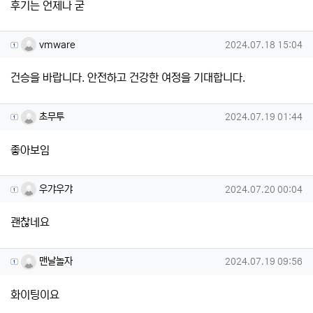
후기는 언제나 굳
vmware님의 댓글
작성일
vmware
2024.07.18 15:04
건승을 바랍니다. 안전하고 건강한 여정을 기대합니다.
초무투님의 댓글
작성일
초무투
2024.07.19 01:44
좋아보임
우갸우갸님의 댓글
작성일
우갸우갸
2024.07.20 00:04
괜찮네요
맨날놀자님의 댓글
작성일
맨날놀자
2024.07.19 09:56
화이팅이요