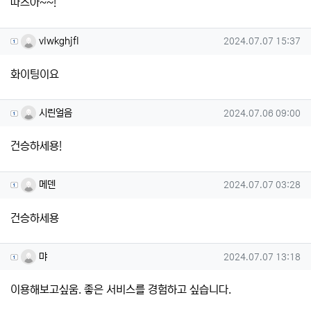
따즈아~~!
vlwkghjfl님의 댓글
작성일
vlwkghjfl
2024.07.07 15:37
화이팅이요
시린얼음님의 댓글
작성일
시린얼음
2024.07.06 09:00
건승하세용!
메덴님의 댓글
작성일
메덴
2024.07.07 03:28
건승하세용
먀님의 댓글
작성일
먀
2024.07.07 13:18
이용해보고싶움. 좋은 서비스를 경험하고 싶습니다.