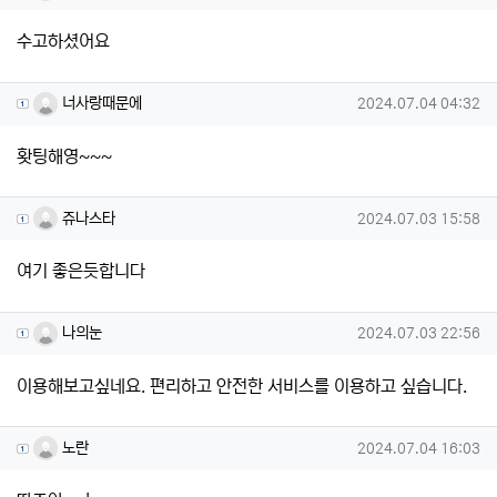
수고하셨어요
너사랑때문에님의 댓글
작성일
너사랑때문에
2024.07.04 04:32
홧팅해영~~~
쥬나스타님의 댓글
작성일
쥬나스타
2024.07.03 15:58
여기 좋은듯합니다
나의눈님의 댓글
작성일
나의눈
2024.07.03 22:56
이용해보고싶네요. 편리하고 안전한 서비스를 이용하고 싶습니다.
노란님의 댓글
작성일
노란
2024.07.04 16:03