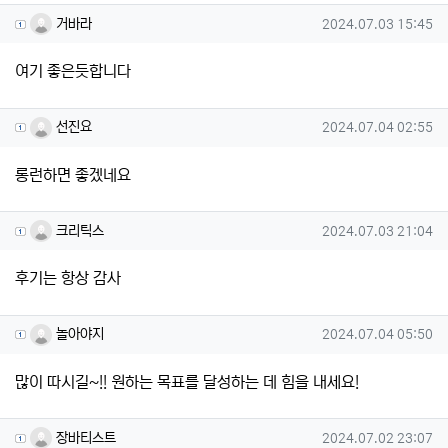
거바라님의 댓글
작성일
거바라
2024.07.03 15:45
여기 좋은듯합니다
선진요님의 댓글
작성일
선진요
2024.07.04 02:55
롱런하면 좋겠네요
크리틱스님의 댓글
작성일
크리틱스
2024.07.03 21:04
후기는 항상 감사
놀아야지님의 댓글
작성일
놀아야지
2024.07.04 05:50
많이 따시길~!! 원하는 목표를 달성하는 데 힘을 내세요!
장바티스트님의 댓글
작성일
장바티스트
2024.07.02 23:07