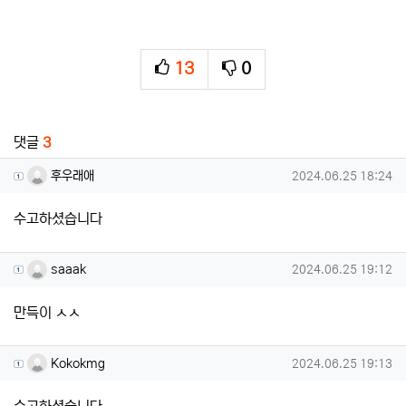
13
0
추천
비추천
관련자료
댓글
3
후우래애님의 댓글
작성일
후우래애
2024.06.25 18:24
수고하셨습니다
saaak님의 댓글
작성일
saaak
2024.06.25 19:12
만득이 ㅅㅅ
Kokokmg님의 댓글
작성일
Kokokmg
2024.06.25 19:13