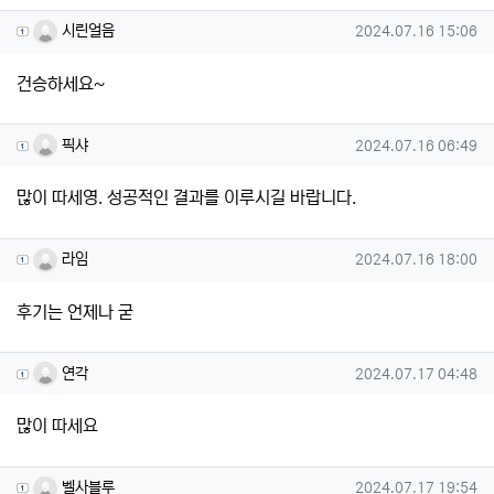
시린얼음님의 댓글
작성일
시린얼음
2024.07.16 15:06
건승하세요~
픽샤님의 댓글
작성일
픽샤
2024.07.16 06:49
많이 따세영. 성공적인 결과를 이루시길 바랍니다.
라임님의 댓글
작성일
라임
2024.07.16 18:00
후기는 언제나 굳
연각님의 댓글
작성일
연각
2024.07.17 04:48
많이 따세요
벨사블루님의 댓글
작성일
벨사블루
2024.07.17 19:54