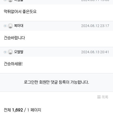
먹튀없어서 좋은듯요
복마대님의 댓글
작성일
복마대
2024.08.12 23:17
건승바랍니다
오딸딸님의 댓글
작성일
오딸딸
2024.08.13 20:41
건승하세용!
로그인한 회원만 댓글 등록이 가능합니다.
목록
전체
1,692
/ 1 페이지