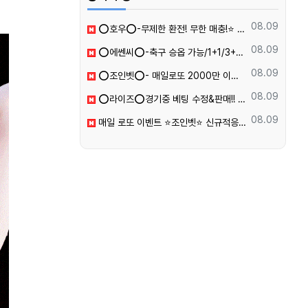
등록일
08.09
⭕호우⭕-무제한 환전! 무한 매충!⭐ 입플받고 추가보너스까지 !!
등록일
08.09
⭕에쎈씨⭕-축구 승옵 가능/1+1/3+3/10+5 or 40%⭐입플 올인시 한번더 입플!
등록일
08.09
⭕조인벳⭕- 매일로또 2000만 이벤트!⭐입플을받았는데 더준다고?!
등록일
08.09
⭕라이즈⭕경기중 베팅 수정&판매!! 캐시아웃!!⭐입플+입플 대박혜택!
등록일
08.09
매일 로또 이벤트 ⭐조인벳⭐ 신규적응 다양한 이벤트