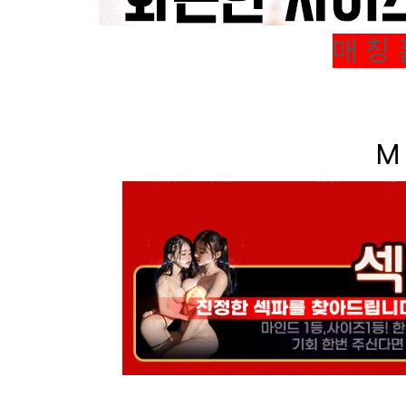
매 칭 
M 