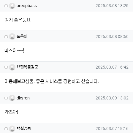
creepbass님의 댓글
작성일
creepbass
2025.03.08 13:29
여기 좋은듯요
풀음이님의 댓글
작성일
풀음이
2025.03.08 08:50
따즈아~~!
요절복통김군님의 댓글
작성일
요절복통김군
2025.03.07 16:42
이용해보고싶움. 좋은 서비스를 경험하고 싶습니다.
dksron님의 댓글
작성일
dksron
2025.03.09 13:02
가즈아!
백설공룡님의 댓글
작성일
백설공룡
2025.03.07 19:16