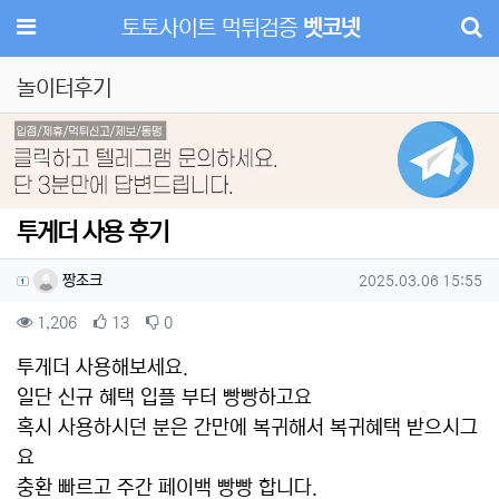
메뉴
토토사이트 먹튀검증
벳코넷
놀이터후기
Previous
Next
투게더 사용 후기
작성자 정보
작성
작성일
짱조크
2025.03.06 15:55
컨텐츠 정보
조회
추천
비추천
1,206
13
0
본문
투게더 사용해보세요.
일단 신규 혜택 입플 부터 빵빵하고요
혹시 사용하시던 분은 간만에 복귀해서 복귀혜택 받으시그
요
충환 빠르고 주간 페이백 빵빵 합니다.