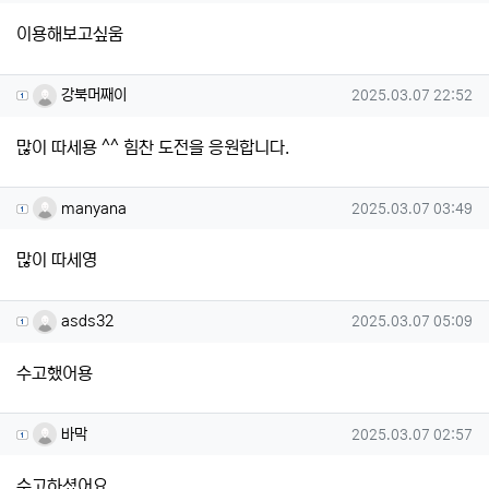
이용해보고싶움
강북머째이님의 댓글
작성일
강북머째이
2025.03.07 22:52
많이 따세용 ^^ 힘찬 도전을 응원합니다.
manyana님의 댓글
작성일
manyana
2025.03.07 03:49
많이 따세영
asds32님의 댓글
작성일
asds32
2025.03.07 05:09
수고했어용
바막님의 댓글
작성일
바막
2025.03.07 02:57
수고하셨어요