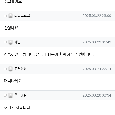
수고했어요
라타토스크님의 댓글
작성일
라타토스크
2025.03.22 23:00
괜찮네요
제발님의 댓글
작성일
제발
2025.03.23 05:43
건승하길 바랍니다. 성공과 행운이 함께하길 기원합니다.
고담삼성님의 댓글
작성일
고담삼성
2025.03.24 22:14
대박나세요
은근멋짐님의 댓글
작성일
은근멋짐
2025.03.28 08:34
후기 감사합니다