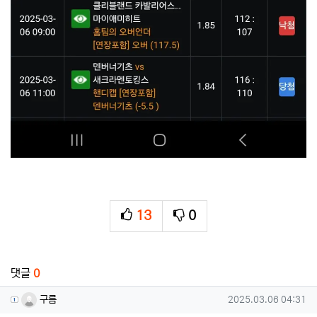
13
0
추천
비추천
관련자료
댓글
0
구름님의 댓글
작성일
구름
2025.03.06 04:31