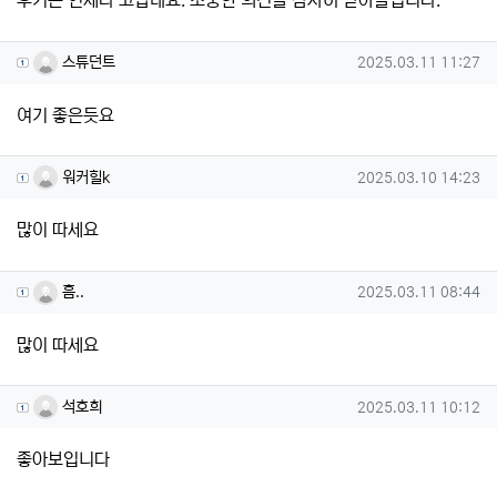
후기는 언제나 고맙네요. 소중한 의견을 감사히 받아들입니다.
스튜던트님의 댓글
작성일
스튜던트
2025.03.11 11:27
여기 좋은듯요
워커힐k님의 댓글
작성일
워커힐k
2025.03.10 14:23
많이 따세요
흠..님의 댓글
작성일
흠..
2025.03.11 08:44
많이 따세요
석호희님의 댓글
작성일
석호희
2025.03.11 10:12
좋아보입니다