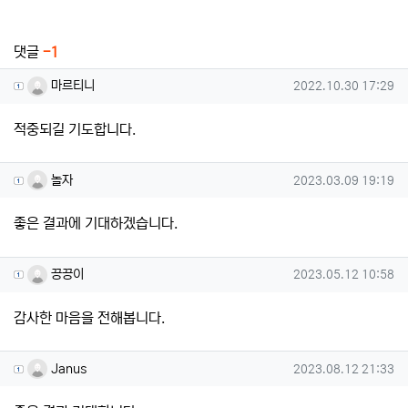
추천
비추천
관련자료
댓글
-1
마르티니님의 댓글
작성일
마르티니
2022.10.30 17:29
적중되길 기도합니다.
놀자님의 댓글
작성일
놀자
2023.03.09 19:19
좋은 결과에 기대하겠습니다.
끙끙이님의 댓글
작성일
끙끙이
2023.05.12 10:58
감사한 마음을 전해봅니다.
Janus님의 댓글
작성일
Janus
2023.08.12 21:33