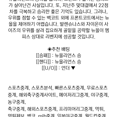
가 살아난건 사실입니다. 또, 지난주 맞대결에서 22점
차를 극복하고 승리한 좋은 기억도 있습니다. 그러나,
우위를 점할 수 있는 백코트 외에 프론트코트에서는 뉴
올을 제어하기 어렵습니다. 발렌슈나스와 자이온이 사
이즈의 우위를 살려 집요하게 골밑을 공략할 뉴올이 멤
피스 상대로 리벤지에 성공할 것입니다.
◈추천 배팅
[[승패]] : 뉴올리언스 승
[[핸디]] : 뉴올리언스 승
[[U/O]] : 언더 ▼
스포츠중계, 스포츠분석, 빠른스포츠중계, 무료스포츠
중계, 해외축구중계사이트, 메이저리그중계, 야구중계,
농구중계,
축구중계, 해외스포츠중계, 프리미어리그중계, 먹튀,
먹튀제보, 벳코, mlb중계, 일본야구중계, 월드컵중계,