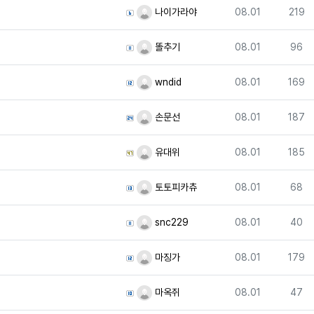
등록자
등록일
조회
나이가라야
08.01
219
등록자
등록일
조회
똘추기
08.01
96
등록자
등록일
조회
wndid
08.01
169
등록자
등록일
조회
손문선
08.01
187
등록자
등록일
조회
유대위
08.01
185
등록자
등록일
조회
토토피카츄
08.01
68
등록자
등록일
조회
snc229
08.01
40
등록자
등록일
조회
마징가
08.01
179
등록자
등록일
조회
마옥쥐
08.01
47