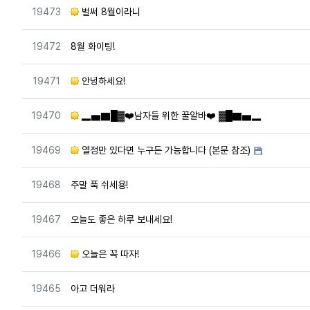
번호
19473
벌써 8월이라니
번호
19472
8월 화이팅!
번호
19471
안녕하세요!
번호
19470
▂▅▇█▓❤️남자들 위한 꿀알바❤️ ▓█▇▅▂
번호
19469
열정만 있다면 누구든 가능합니다 (본문 참조)
번호
19468
주말 푹 쉬세용!
번호
19467
오늘도 좋은 하루 보내세요!
번호
19466
오늘은 꼭 따자!
번호
19465
아고 더워라