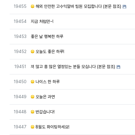
번호
19455
해외 안전한 고수익알바 팀원 모집합니다 (본문 참조)
번호
19454
지금 처럼만~!
번호
19453
좋은 날 행복한 하루
번호
19452
오늘도 좋은 하루!
번호
19451
끼 많고 흥 많은 열정있는 분들 모십니다 (본문 참조)
번호
19450
나이스 한 하루
번호
19449
오늘은 과연
번호
19448
반갑습니다!
번호
19447
8월도 화이팅하세요!