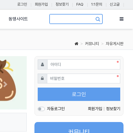
로그인
회원가입
정보찾기
FAQ
1:1문의
신고글
보
동맹사이트
커뮤니티
자유게시판
필수
아이디
필수
비밀번호
Next
로그인
자동로그인
회원가입
정보찾기
커뮤니티