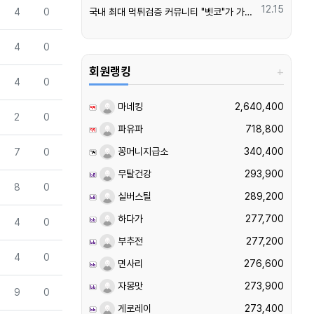
등록일
12.15
추천
비추천
국내 최대 먹튀검증 커뮤니티 "벳코"가 가오픈하였습니다.
4
0
추천
비추천
4
0
회원랭킹
추천
비추천
4
0
마네킹
2,640,400
추천
비추천
2
0
파유파
718,800
꽁머니지급소
340,400
추천
비추천
7
0
무탈건강
293,900
추천
비추천
8
0
실버스틸
289,200
하다가
277,700
추천
비추천
4
0
부추전
277,200
추천
비추천
4
0
면사리
276,600
자몽맛
273,900
추천
비추천
9
0
게로레이
273,400