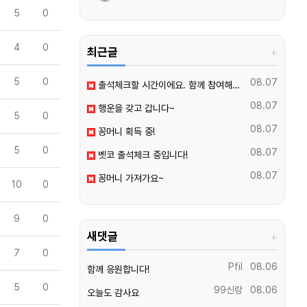
추천
비추천
5
0
추천
비추천
4
0
최근글
추천
비추천
5
0
등록일
08.07
출석체크할 시간이에요. 함께 참여해주세요.
등록일
08.07
행운을 갖고 갑니다~
추천
비추천
5
0
등록일
08.07
꽁머니 획득 중!
추천
비추천
5
0
등록일
08.07
벳코 출석체크 중입니다!
등록일
08.07
꽁머니 가져가요~
추천
비추천
10
0
추천
비추천
9
0
새댓글
추천
비추천
7
0
등록자
등록일
Pfil
08.06
함께 응원합니다!
추천
비추천
5
0
등록자
등록일
99신랑
08.06
오늘도 감사요