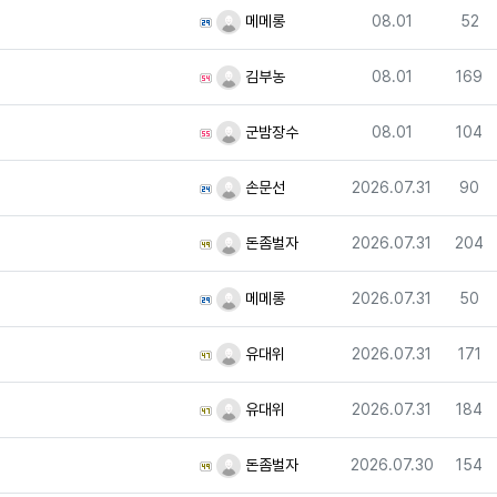
등록자
등록일
조회
메메롱
08.01
52
등록자
등록일
조회
김부농
08.01
169
등록자
등록일
조회
군밤장수
08.01
104
등록자
등록일
조회
손문선
2026.07.31
90
등록자
등록일
조회
돈좀벌자
2026.07.31
204
등록자
등록일
조회
메메롱
2026.07.31
50
등록자
등록일
조회
유대위
2026.07.31
171
등록자
등록일
조회
유대위
2026.07.31
184
등록자
등록일
조회
돈좀벌자
2026.07.30
154