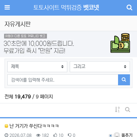
메뉴
토토사이트 먹튀검증
벳코넷
자유게시판
Previous
Next
검색대상
검색어
검색하
전체
19,479
/ 9 페이지
게시물 
게시
난 거기가 쑤신다ㅋㅋㅋㅋ
등록일
조회
추천
비추천
등록자
2026.07.08
182
10
0
똘추기