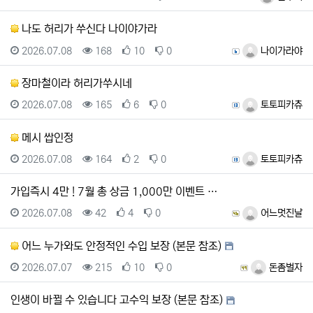
나도 허리가 쑤신다 나이야가라
등록일
조회
추천
비추천
등록자
2026.07.08
168
10
0
나이가라야
장마철이라 허리가쑤시네
등록일
조회
추천
비추천
등록자
2026.07.08
165
6
0
토토피카츄
메시 쌉인정
등록일
조회
추천
비추천
등록자
2026.07.08
164
2
0
토토피카츄
가입즉시 4만 ! 7월 총 상금 1,000만 이벤트 …
등록일
조회
추천
비추천
등록자
2026.07.08
42
4
0
어느멋진날
어느 누가와도 안정적인 수입 보장 (본문 참조)
등록일
조회
추천
비추천
등록자
2026.07.07
215
10
0
돈좀벌자
인생이 바뀔 수 있습니다 고수익 보장 (본문 참조)