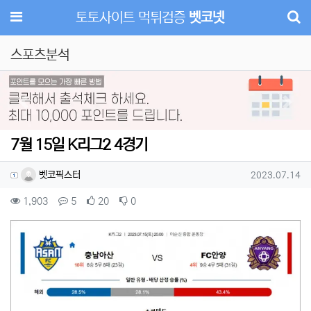
메뉴
토토사이트 먹튀검증
벳코넷
스포츠분석
Previous
Next
7월 15일 K리그2 4경기
작성자 정보
작성
작성일
벳코픽스터
2023.07.14
컨텐츠 정보
조회
댓글
추천
비추천
1,903
5
20
0
본문