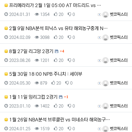
프리메라리가 2월 1일 05:00 AT 마드리드 vs …
등록일
조회
추천
비추천
등록자
2024.01.31
1354
20
0
벳코픽스터
2월 9일 NBA분석 피닉스 vs 유타 해외농구중계 N…
등록일
조회
추천
비추천
등록자
2024.02.09
3098
20
0
벳코픽스터
댓글
8월 27일 리그앙 2경기
4
등록일
조회
추천
비추천
등록자
2023.08.26
1201
20
0
벳코픽스터
5월 30일 18:00 NPB 주니치 : 세이부
등록일
조회
추천
비추천
등록자
2024.05.30
879
20
0
벳코픽스터
댓글
1월 11일 잉리그컵 2경기
1
등록일
조회
추천
비추천
등록자
2023.01.10
1402
20
0
벳코픽스터
1월 26일 NBA분석 브루클린 vs 미네소타 해외농구…
등록일
조회
추천
비추천
등록자
2024.01.25
1519
20
0
벳코픽스터