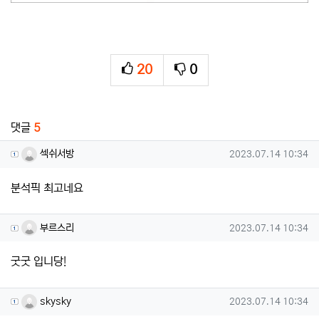
20
0
추천
비추천
관련자료
댓글
5
섹쉬서방님의 댓글
작성일
섹쉬서방
2023.07.14 10:34
분석픽 최고네요
부르스리님의 댓글
작성일
부르스리
2023.07.14 10:34
굿굿 입니당!
skysky님의 댓글
작성일
skysky
2023.07.14 10:34