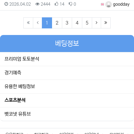
등록일
조회
추천
비추천
등록자
2026.04.02
2444
14
0
goodday
(current)
(next)
(last)
1
2
3
4
5
베팅정보
프리미엄 토토분석
경기예측
유용한 베팅정보
스포츠분석
벳코넷 유튜브