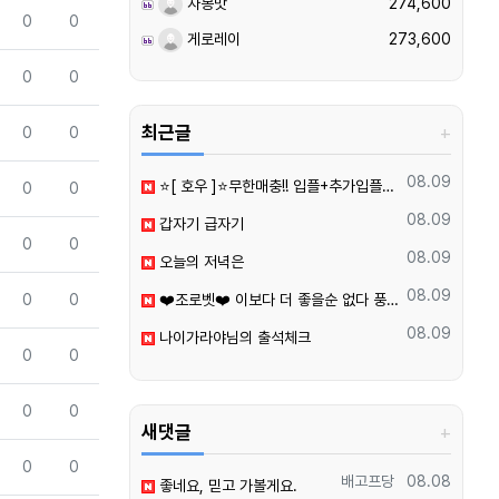
자몽맛
274,600
추천
비추천
0
0
게로레이
273,600
추천
비추천
0
0
최근글
추천
비추천
0
0
등록일
08.09
⭐[ 호우 ]⭐️무한매충!! 입플+추가입플+신규가입 5000깊티!!
추천
비추천
0
0
등록일
08.09
갑자기 급자기
추천
비추천
0
0
등록일
08.09
오늘의 저녁은
등록일
08.09
추천
비추천
0
0
❤️조로벳❤️ 이보다 더 좋을순 없다 풍성한 이벤트 진행중⭐
등록일
08.09
나이가라야님의 출석체크
추천
비추천
0
0
추천
비추천
0
0
새댓글
추천
비추천
0
0
등록자
등록일
배고프당
08.08
좋네요, 믿고 가볼게요.