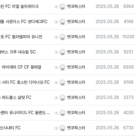
등록자
등록일
조회
스틴 FC 리얼 솔트레이크
벳코픽스터
2025.05.28
9364
등록자
등록일
조회
애틀 사운더스 FC 샌디에고FC
벳코픽스터
2025.05.28
4166
등록자
등록일
조회
론토 FC 필라델피아 유니언
벳코픽스터
2025.05.28
10230
등록자
등록일
조회
럼버스 크루 내슈빌 SC
벳코픽스터
2025.05.28
9251
등록자
등록일
조회
 마이애미 CF CF 몽레알
벳코픽스터
2025.05.28
8939
등록자
등록일
조회
 시티 FC 휴스턴 다이너모 FC
벳코픽스터
2025.05.28
9196
등록자
등록일
조회
 레드불스 샬럿 FC
벳코픽스터
2025.05.28
2373
등록자
등록일
조회
유나이티드 FC 올랜도 시티 SC
벳코픽스터
2025.05.28
4030
등록자
등록일
조회
 신시내티 FC
벳코픽스터
2025.05.28
6733