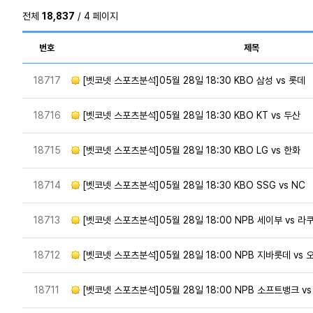
전체
18,837
/ 4 페이지
번호
제목
번호
18717
[벳코넷 스포츠분석]05월 28일 18:30 KBO 삼성 vs 롯데
번호
18716
[벳코넷 스포츠분석]05월 28일 18:30 KBO KT vs 두산
번호
18715
[벳코넷 스포츠분석]05월 28일 18:30 KBO LG vs 한화
번호
18714
[벳코넷 스포츠분석]05월 28일 18:30 KBO SSG vs NC
번호
18713
[벳코넷 스포츠분석]05월 28일 18:00 NPB 세이부 vs 라
번호
18712
[벳코넷 스포츠분석]05월 28일 18:00 NPB 지바롯데 vs 
번호
18711
[벳코넷 스포츠분석]05월 28일 18:00 NPB 소프트뱅크 v