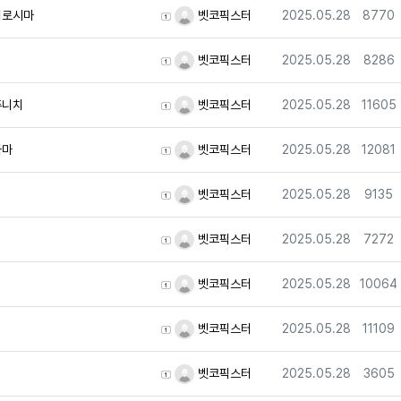
등록자
등록일
조회
 히로시마
벳코픽스터
2025.05.28
8770
등록자
등록일
조회
벳코픽스터
2025.05.28
8286
등록자
등록일
조회
주니치
벳코픽스터
2025.05.28
11605
등록자
등록일
조회
하마
벳코픽스터
2025.05.28
12081
등록자
등록일
조회
벳코픽스터
2025.05.28
9135
등록자
등록일
조회
벳코픽스터
2025.05.28
7272
등록자
등록일
조회
벳코픽스터
2025.05.28
10064
등록자
등록일
조회
벳코픽스터
2025.05.28
11109
등록자
등록일
조회
벳코픽스터
2025.05.28
3605