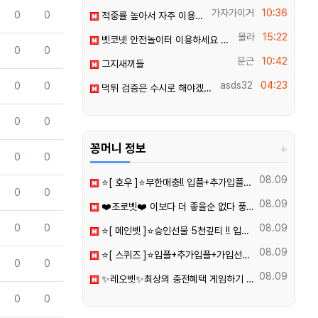
등록자
등록일
가자가이거
10:36
추천
비추천
0
0
적중률 높아서 자주 이용합니다. 분석 결과를 신뢰하고 계속해서 이용하겠습니다.
등록자
등록일
몰라
15:22
벳코넷 안전놀이터 이용하세요 앞으로..
추천
비추천
0
0
등록자
등록일
문근
10:42
그지새끼들
등록자
등록일
추천
비추천
asds32
04:23
0
0
먹튀 검증은 수시로 해야겠어요
추천
비추천
0
0
꽁머니 정보
추천
비추천
0
0
등록일
08.09
⭐[ 호우 ]⭐️무한매충!! 입플+추가입플+신규가입 5000깊티!!
추천
비추천
0
0
등록일
08.09
❤️조로벳❤️ 이보다 더 좋을순 없다 풍성한 이벤트 진행중⭐
추천
비추천
등록일
0
0
08.09
⭐[ 메인벳 ]⭐승인선물 5천깊티 !! 입플+추가입플!!
등록일
08.09
⭐[ 스퀴즈 ]⭐입플+추가입플+가입선물 5000깊티 2번지급!!
추천
비추천
0
0
등록일
08.09
✨레오벳✨최상의 충전혜택 게임하기 쾌적한 놀이터⚡️
추천
비추천
0
0