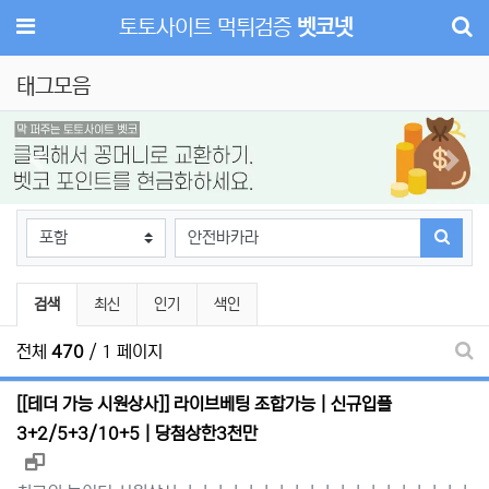
메뉴
토토사이트 먹튀검증
벳코넷
태그모음
Previous
Next
태그
검색하
검색
최신
인기
색인
전체
470
/ 1 페이지
태그
[[테더 가능 시원상사]] 라이브베팅 조합가능 | 신규입플
3+2/5+3/10+5 | 당첨상한3천만
새창으로 보기