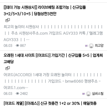
[[테더 가능 시원상사]] 라이브베팅 조합가능 | 신규입플
3+2/5+3/10+5 | 당첨상한3천만
새창으로 보기
최고의 놀이터 시원상사 ㅣㅣㅣㅣㅣㅣㅣㅣㅣㅣㅣㅣㅣㅣㅣㅣㅣㅣㅣ
ㅣㅣ 주소 시원상사주소.com 가입코드 AGY333 카톡 / 텔레그램
AGY333 ㅣㅣ…
등록일
조회
등록자
08.03
867
최고얌
오래된 1세대 사이트 [(어코드)] 가입기간 | 신규입플 5+5 | 업계최
고배당
새창으로 보기
어코드(ACCORD) 1세대 가장 오래된 놀이터 ㅣㅣㅣㅣㅣㅣㅣㅣㅣ
ㅣㅣㅣㅣㅣㅣㅣㅣㅣㅣㅣㅣㅣ 가입코드 - bmw6060 평생주소 -
어코드1.com…
등록일
조회
등록자
08.03
2482
실버스틸
[어코드 계열] [(아레스)] 신규 첫충전 1+2 or 30% | 매일첫충