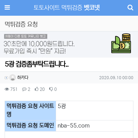
메뉴
토토사이트 먹튀검증
벳코넷
먹튀검증 요청
Previous
Next
5광 검증좀부탁드립니다..
작성자 정보
작성
작성일
하카다
2020.09.10 00:00
컨텐츠 정보
조회
댓글
추천
비추천
751
2
20
0
본문
먹튀검증 요청 사이트
5광
명
먹튀검증 요청 도메인
​nba-55.com