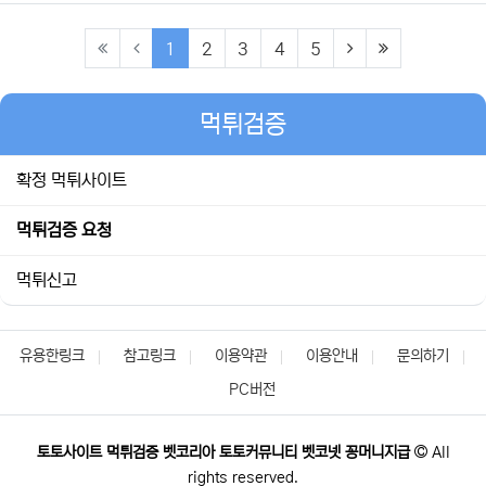
(current)
(next)
(last)
1
2
3
4
5
먹튀검증
확정 먹튀사이트
먹튀검증 요청
먹튀신고
유용한링크
참고링크
이용약관
이용안내
문의하기
PC버전
토토사이트 먹튀검증 벳코리아 토토커뮤니티 벳코넷 꽁머니지급
All
rights reserved.