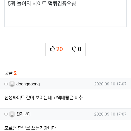
5광 놀이터 사이트 먹튀검증요청
20
0
추천
비추천
관련자료
댓글
2
doongdoong님의 댓글
작성일
doongdoong
2020.09.10 17:07
신생싸이트 같아 보이는데 고액배팅은 비추
간지보이님의 댓글
작성일
간지보이
2020.09.10 17:07
모르면 함부로 쓰는거아니다