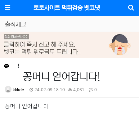
메뉴
검
토토사이트 먹튀검증
벳코넷
출석체크
Previous
Next
꽁머니 얻어갑니다!
kkkdc
24-02-09 18:10
4,061
0
꽁머니 얻어갑니다!
본문