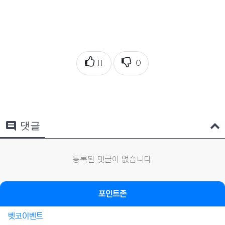
11
0
댓글
comment
등록된 댓글이 없습니다.
포인트존
벳코이벤트