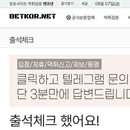
상단 네비
토토사이트 먹튀검증
벳코넷
즐겨찾기
새글
08월 07일(금)
메인 메뉴
BETKOR.NET
공식보증업체
먹튀검증
출석체크
Previous
출석체크 했어요!