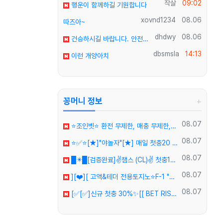
등록자
등록일
작살
09:02
행운이 함께하길 기원합니다
등록자
등록일
xovnd1234
08.06
따즈아~
등록자
등록일
dhdwy
08.06
건승하시길 바랍니다. 안전하고 행복한 일상을 기대합니다.
등록자
등록일
dbsmsla
14:13
이런 개양아치
꽁머니 정보
등록일
08.07
⭐조인벳⭐ 환전 무제한, 매충 무제한, 혜택 무제한
등록일
08.07
⭐️✅⭐️[★]"야놀자"[★] 매일 첫충20 매충10 연장미포 축구승옵 ⭐️✅⭐️
등록일
08.07
█✴️█[검증완료]✌️챔스 (CL)✌️ 첫충10% 연장미포 단폴OK █✴️█
등록일
08.07
][❤️][ 고액&테더 전용토지노⭐️F-1 "에프원"⭐️ 첫충15% 매충10% ][❤️][
등록일
08.07
[✅[✅]신규 첫충 30%✨[[ BET RISE ]]✨ 매충5% 콤프(요율)지급[✅[✅]