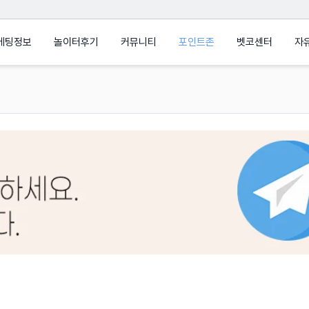
베팅정보
놀이터후기
커뮤니티
포인트존
벳코센터
자