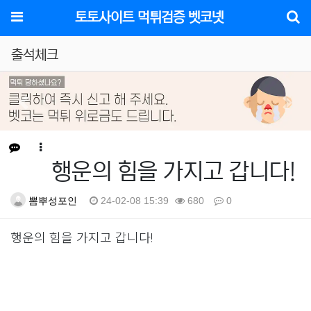
메뉴
검
토토사이트 먹튀검증
벳코넷
출석체크
Previous
Next
행운의 힘을 가지고 갑니다!
뽐뿌성포인
24-02-08 15:39
680
0
행운의 힘을 가지고 갑니다!
본문