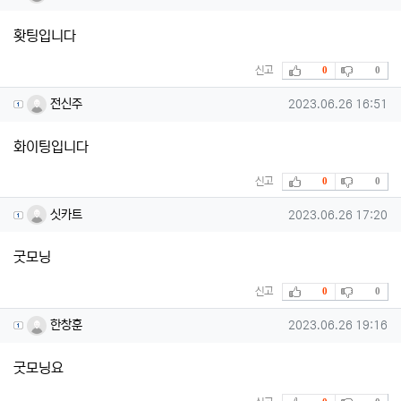
홧팅입니다
추천
비추천
신고
0
0
전신주님의 댓글
작성일
전신주
2023.06.26 16:51
화이팅입니다
추천
비추천
신고
0
0
싯카트님의 댓글
작성일
싯카트
2023.06.26 17:20
굿모닝
추천
비추천
신고
0
0
한창훈님의 댓글
작성일
한창훈
2023.06.26 19:16
굿모닝요
추천
비추천