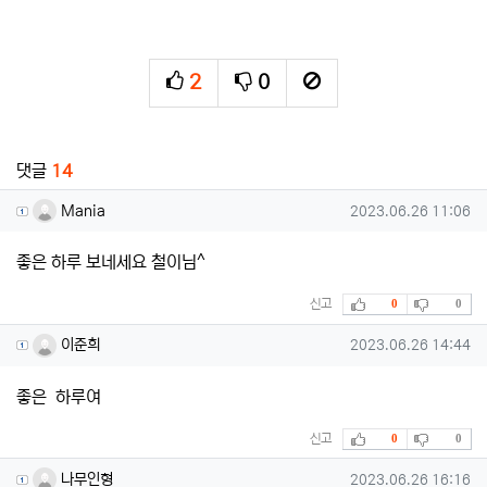
2
0
추천
비추천
신고
관련자료
댓글
14
Mania님의 댓글
작성일
Mania
2023.06.26 11:06
좋은 하루 보네세요 철이님^
추천
비추천
신고
0
0
이준희님의 댓글
작성일
이준희
2023.06.26 14:44
좋은 하루여
추천
비추천
신고
0
0
나무인형님의 댓글
작성일
나무인형
2023.06.26 16:16