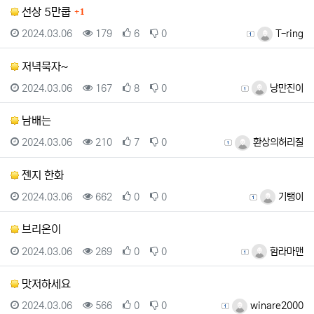
댓글
선상 5만쿱
1
등록일
조회
추천
비추천
등록자
2024.03.06
179
6
0
T-ring
저녁묵자~
등록일
조회
추천
비추천
등록자
2024.03.06
167
8
0
낭만진이
남배는
등록일
조회
추천
비추천
등록자
2024.03.06
210
7
0
환상의허리질
젠지 한화
등록일
조회
추천
비추천
등록자
2024.03.06
662
0
0
기탱이
브리온이
등록일
조회
추천
비추천
등록자
2024.03.06
269
0
0
함라마맨
맛저하세요
등록일
조회
추천
비추천
등록자
2024.03.06
566
0
0
winare2000