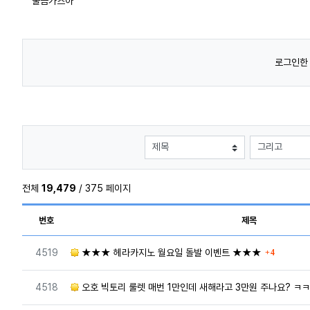
불금가즈아
로그인한 
검색대상
전체
19,479
/ 375 페이지
번호
제목
댓글
번호
4519
★★★ 헤라카지노 월요일 돌발 이벤트 ★★★
4
번호
4518
오호 빅토리 룰렛 매번 1만인데 새해라고 3만원 주나요? ㅋ