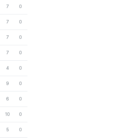
추천
비추천
7
0
추천
비추천
7
0
추천
비추천
7
0
추천
비추천
7
0
추천
비추천
4
0
추천
비추천
9
0
추천
비추천
6
0
추천
비추천
10
0
추천
비추천
5
0