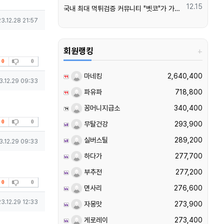
등록일
12.15
국내 최대 먹튀검증 커뮤니티 "벳코"가 가오픈하였습니다.
성일
3.12.28 21:57
회원랭킹
추천
비추천
0
0
마네킹
2,640,400
일
3.12.29 09:33
파유파
718,800
꽁머니지급소
340,400
추천
비추천
0
0
무탈건강
293,900
실버스틸
289,200
일
3.12.29 09:33
하다가
277,700
부추전
277,200
추천
비추천
0
0
면사리
276,600
성일
3.12.29 12:33
자몽맛
273,900
게로레이
273,400