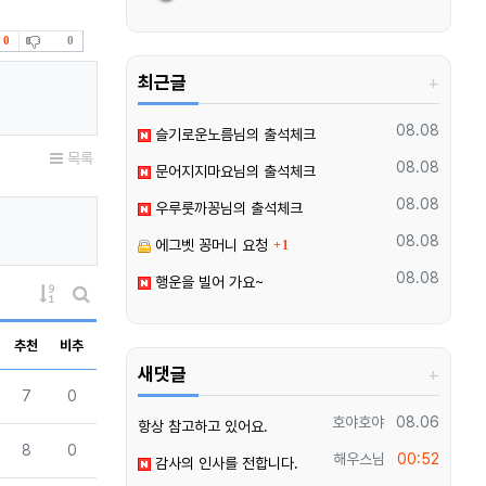
추천
비추천
0
0
최근글
등록일
08.08
슬기로운노름님의 출석체크
목록
등록일
08.08
문어지지마요님의 출석체크
등록일
08.08
우루룻까꽁님의 출석체크
댓글
등록일
08.08
에그벳 꽁머니 요청
1
등록일
08.08
행운을 빌어 가요~
게시물 정렬
게시판 검색
추천
비추
새댓글
추천
비추천
7
0
등록자
등록일
호야호야
08.06
항상 참고하고 있어요.
추천
비추천
8
0
등록자
등록일
해우스님
00:52
감사의 인사를 전합니다.