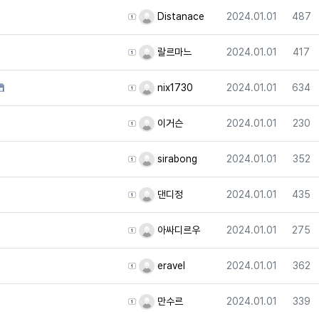
등록자
등록일
조회
Distanace
2024.01.01
487
등록자
등록일
조회
랄르마느
2024.01.01
417
등록자
등록일
조회
nix1730
2024.01.01
634
등록자
등록일
조회
이거슨
2024.01.01
230
등록자
등록일
조회
sirabong
2024.01.01
352
등록자
등록일
조회
댄디정
2024.01.01
435
등록자
등록일
조회
아싸디르우
2024.01.01
275
등록자
등록일
조회
eravel
2024.01.01
362
등록자
등록일
조회
만수르
2024.01.01
339