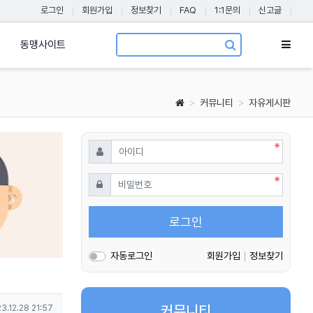
로그인
회원가입
정보찾기
FAQ
1:1문의
신고글
보
동맹사이트
커뮤니티
자유게시판
필수
아이디
필수
비밀번호
Next
로그인
자동로그인
회원가입
정보찾기
성일
커뮤니티
3.12.28 21:57