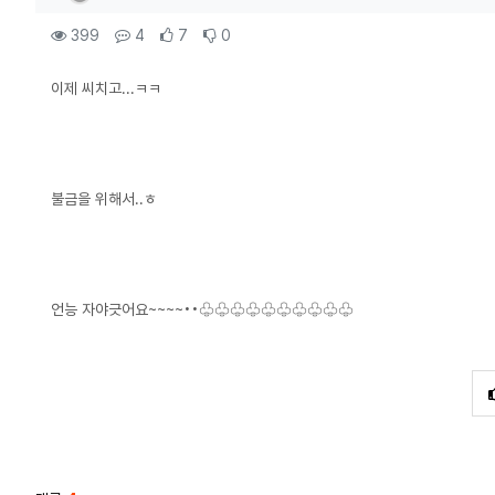
컨텐츠 정보
조회
댓글
추천
비추천
399
4
7
0
본문
이제 씨치고...ㅋㅋ
불금을 위해서..ㅎ
언능 자야긋어요~~~~••♧♧♧♧♧♧♧♧♧♧
관련자료