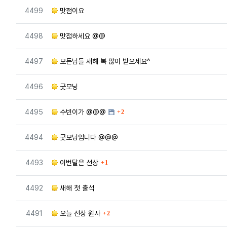
번호
4499
맛점이요
번호
4498
맛점하세요 @@
번호
4497
모든님들 새해 복 많이 받으세요^
번호
4496
굿모닝
댓글
번호
4495
수빈이가 @@@
2
번호
4494
굿모닝입니다 @@@
댓글
번호
4493
이번달은 선상
1
번호
4492
새해 첫 출석
댓글
번호
4491
오늘 선상 원사
2