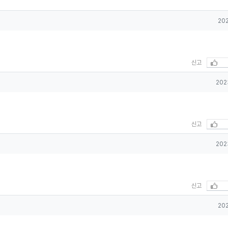
작
202
신고
작성
202
신고
작성
202
신고
작
202