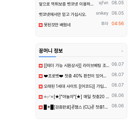
등록자
등록일
xjfvn
08.05
앞으로 먹튀보증 벳코넷 이용하세요
등록자
등록일
snikey
08.05
벳코넷에서만 믿고 가십시오.
등록자
등록일
후라
04:56
못된것만 배웠네
꽁머니 정보
등록일
08.07
[[테더 가능 시원상사]] 라이브베팅 조합가능 | 신규입플 3+2/5+3/10+5 | 당첨상한3천만
등록일
08.07
❤️조로벳❤️ 첫충 40% 환전이 있어도 이벤트는 계속된다!!!
등록일
08.07
오래된 1세대 사이트 [(어코드)] 가입기간 | 신규입플 5+5 | 업계최고배당
등록일
08.06
⭐️✅⭐️[★]"야놀자"[★] 매일 첫충20 매충10 연장미포 축구승옵 ⭐️✅⭐️
등록일
08.06
█✴️█[검증완료]✌️챔스 (CL)✌️ 첫충10% 연장미포 단폴OK █✴️█