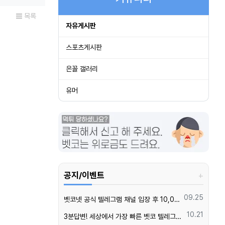
목록
자유게시판
스포츠게시판
은꼴 갤러리
유머
공지/이벤트
등록일
09.25
벳코넷 공식 텔레그램 채널 입장 후 10,000원 즉시 받아가세요.
등록일
10.21
3분답변! 세상에서 가장 빠른 벳코 텔레그램을 만나보세요.