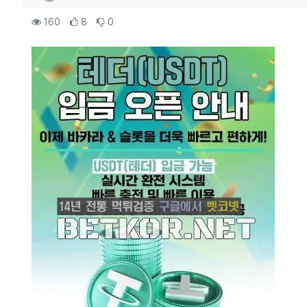
컨텐츠 정보
조회
추천
비추천
160
8
0
본문