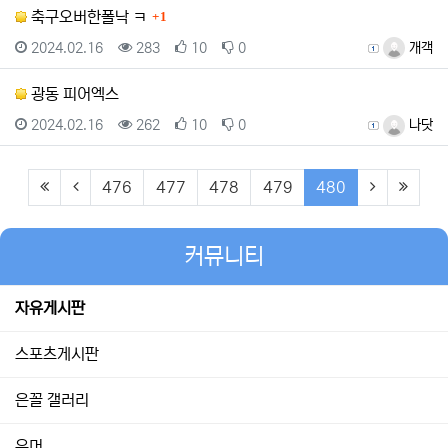
댓글
축구오버한폴낙 ㅋ
1
등록일
조회
추천
비추천
등록자
2024.02.16
283
10
0
개객
광동 피어엑스
등록일
조회
추천
비추천
등록자
2024.02.16
262
10
0
나닷
(first)
(previous)
(current)
(next)
(last)
476
477
478
479
480
커뮤니티
자유게시판
스포츠게시판
은꼴 갤러리
유머