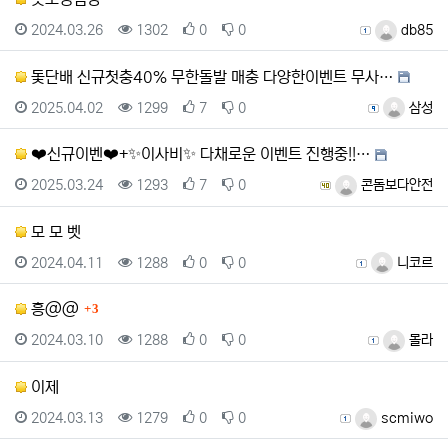
등록일
조회
추천
비추천
등록자
2024.03.26
1302
0
0
db85
돛단배 신규첫충40% 무한돌발 매충 다양한이벤트 무사…
등록일
조회
추천
비추천
등록자
2025.04.02
1299
7
0
삼성
❤️신규이벤❤️+✨이사비✨ 다채로운 이벤트 진행중!!…
등록일
조회
추천
비추천
등록자
2025.03.24
1293
7
0
콘돔보다안전
모 모 벳
등록일
조회
추천
비추천
등록자
2024.04.11
1288
0
0
니코르
댓글
흥@@
3
등록일
조회
추천
비추천
등록자
2024.03.10
1288
0
0
몰라
이제
등록일
조회
추천
비추천
등록자
2024.03.13
1279
0
0
scmiwo