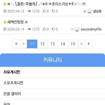
✈️╲ ⎝출장-후불제⎠ ╱✈️☪️✴️초이스가능✴️☪️✅…
등록일
조회
추천
비추천
등록자
2025.04.13
1279
9
0
설남송
새벽반등장 ㅎ
등록일
조회
추천
비추천
등록자
2024.03.14
1275
0
0
secondmylife
(first)
(previous)
(current)
(next)
(last)
11
12
13
14
15
커뮤니티
자유게시판
스포츠게시판
은꼴 갤러리
유머