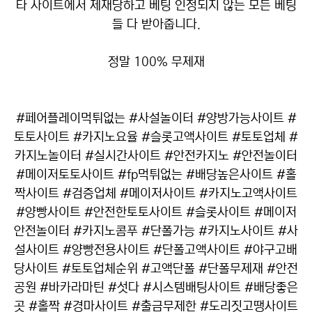
타 사이트에서 제재당하고 베팅 인정되지 않는 모든 베팅
들 다 받아줍니다.
정말 100% 무제재
#페어플레이먹튀없는 #사설놀이터 #양방가능사이트 #
토토사이트 #카지노요율 #슬롯고액사이트 #토토업체 #
카지노놀이터 #실시간사이트 #안전카지노 #안전놀이터
#메이저토토사이트 #fp먹튀없는 #배당높은사이트 #홀
짝사이트 #검증업체 #메이저사이트 #카지노고액사이트
#양빵사이트 #안전한토토사이트 #슬롯사이트 #메이저
안전놀이터 #카지노콤푸 #단폴가능 #카지노사이트 #사
설사이트 #양빵전용사이트 #단폴고액사이트 #야구고배
당사이트 #토토업체순위 #고액단폴 #단폴무제재 #안전
공원 #바카라마틴 #섯다 #시스템배팅사이트 #배당좋은
곳 #홀짝 #경마사이트 #출금무제한 #도리짓고땡사이트