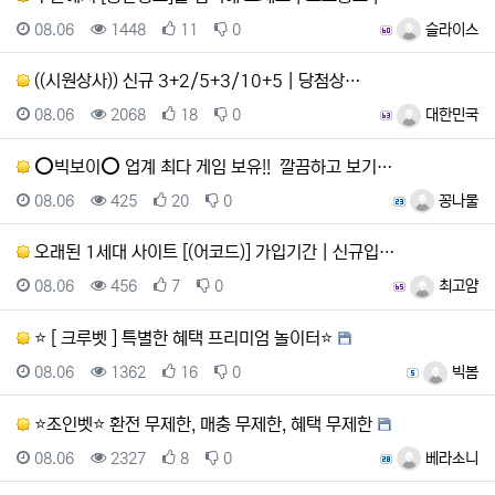
등록일
조회
추천
비추천
등록자
08.06
1448
11
0
슬라이스
((시원상사)) 신규 3+2/5+3/10+5 | 당첨상…
등록일
조회
추천
비추천
등록자
08.06
2068
18
0
대한민국
⭕️빅보이⭕️ 업계 최다 게임 보유!! 깔끔하고 보기…
등록일
조회
추천
비추천
등록자
08.06
425
20
0
꽁나물
오래된 1세대 사이트 [(어코드)] 가입기간 | 신규입…
등록일
조회
추천
비추천
등록자
08.06
456
7
0
최고얌
⭐ [ 크루벳 ] 특별한 혜택 프리미엄 놀이터⭐
등록일
조회
추천
비추천
등록자
08.06
1362
16
0
빅봄
⭐조인벳⭐ 환전 무제한, 매충 무제한, 혜택 무제한
등록일
조회
추천
비추천
등록자
08.06
2327
8
0
베라소니