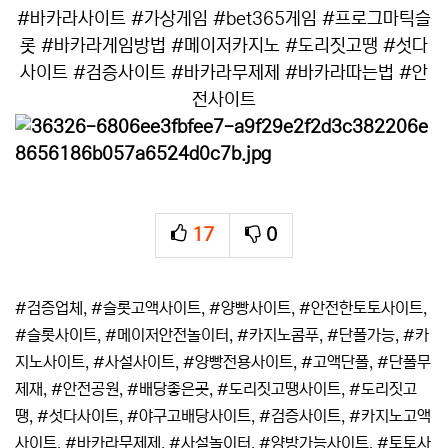
#바카라사이트 #가상게임 #bet365게임 #프로그마틱슬
롯 #바카라게임방법 #메이저카지노 #도리짓고땡 #섯다
사이트 #검증사이트 #바카라무제제 #바카라따는법 #안
전사이트
17
0
추천
비추천
태그
#검증업체
,
#슬롯고액사이트
,
#양빵사이트
,
#안전한토토사이트
,
#슬롯사이트
,
#메이저안전놀이터
,
#카지노콤푸
,
#단폴가능
,
#카
지노사이트
,
#사설사이트
,
#양빵전용사이트
,
#고액단폴
,
#단폴무
제재
,
#안전공원
,
#배당좋은곳
,
#도리짓고땡사이트
,
#도리짓고
땡
,
#섯다사이트
,
#야구고배당사이트
,
#검증사이트
,
#카지노고액
사이트
,
#바카라무제제
,
#사설놀이터
,
#양방가능사이트
,
#토토사