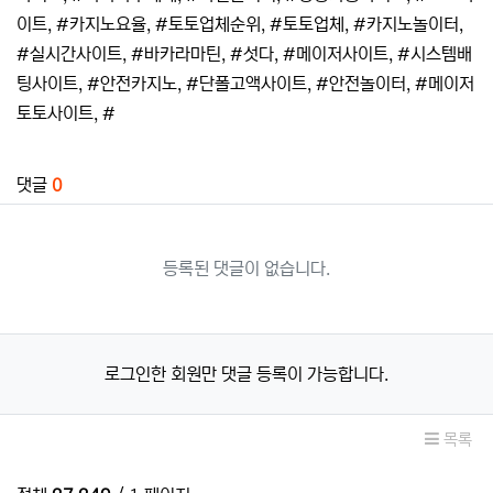
이트
,
#카지노요율
,
#토토업체순위
,
#토토업체
,
#카지노놀이터
,
#실시간사이트
,
#바카라마틴
,
#섯다
,
#메이저사이트
,
#시스템배
팅사이트
,
#안전카지노
,
#단폴고액사이트
,
#안전놀이터
,
#메이저
토토사이트
,
#
관련자료
댓글
0
등록된 댓글이 없습니다.
로그인한 회원만 댓글 등록이 가능합니다.
목록