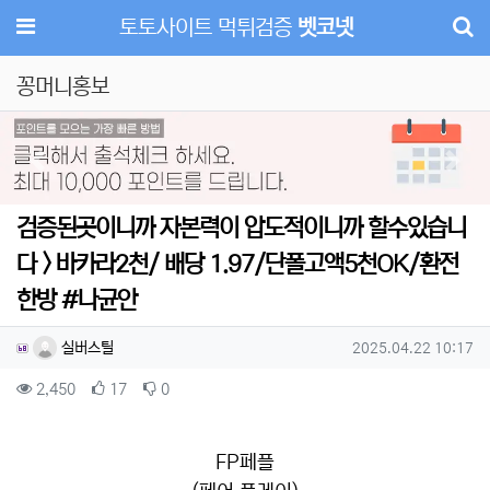
메뉴
토토사이트 먹튀검증
벳코넷
꽁머니홍보
Previous
Next
검증된곳이니까 자본력이 압도적이니까 할수있습니
다 > 바카라2천/ 배당 1.97/단폴고액5천OK/환전
한방 #나균안
작성자 정보
작성
작성일
실버스틸
2025.04.22 10:17
컨텐츠 정보
조회
추천
비추천
2,450
17
0
본문
FP페플