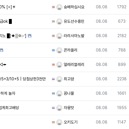
등록자
등록일
조회
 [⭐️]✴️
숭배하십시요
08.08
1792
등록자
등록일
조회
급ok █
유도선수흥민
08.08
673
등록자
등록일
조회
토지노 █]★▒✡️✅]
라리사마노발
08.08
2182
등록자
등록일
조회
콘까올리
08.08
788
등록자
등록일
조회
◁⬅️
얼레리껄레리
08.08
899
등록자
등록일
조회
5+3/10+5 | 당첨상한3천만
최고얌
08.08
2238
등록자
등록일
조회
편하게 놀자
꽁나물
08.08
1661
등록자
등록일
조회
| 업계최고배당
자몽맛
08.08
1955
등록자
등록일
조회
오키도기
08.08
1147