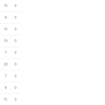
추천
비추천
15
0
추천
비추천
9
0
추천
비추천
10
0
추천
비추천
10
0
추천
비추천
7
0
추천
비추천
20
0
추천
비추천
7
0
추천
비추천
9
0
추천
비추천
12
0