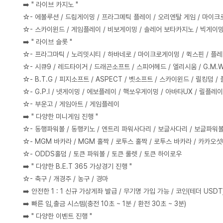
➡️ " 라이브 카지노 "
☆- 에볼루션 / 드림게이밍 / 프라그메틱 플레이 / 오리엔탈 게임 / 마이크
☆- 스카이윈드 / 게임플레이 / 비보게이밍 / 솔레어 보타카지노 / 빅게이
➡️ " 라이브 슬롯 "
☆- 프라그마틱 / 노리밋시티 / 하바네로 / 마이크로게이밍 / 퀵스핀 / 플
☆- 시큐9 / 레드타이거 / 드래곤소프트 / 스피어헤드 / 엘리시움 / G.M.W
☆- B.T.G / 피지소프트 / ASPECT / 벳소프트 / 스카이윈드 / 릴킹덤 / 
☆- G.P.I / 넷게이밍 / 에보플레이 / 핵쏘우게이밍 / 아바타UX / 릴플레
☆- 부운고 / 게임아트 / 게임플레이
➡️ " 다양한 미니게임 진행 "
☆- 동행파워볼 / 동행키노 / 엔트리 파워사다리 / 보글사다리 / 보글파워볼 
☆- MGM 바카라 / MGM 홀짝 / 로투스 홀짝 / 로투스 바카라 / 카카오섯다
☆- ODDS홀덤 / 토큰 파워볼 / 토큰 룰렛 / 토큰 하이로우
➡️ " 다양한 B.E.T 365 가상경기 진행 "
☆- 축구 / 개경주 / 농구 / 경마
➡️ 안전한 1 : 1 신규 가상게좌 발급 / 무기명 가입 가능 / 코인(테더 USD
➡️ 빠른 입,출금 시스템(충전 10초 ~ 1분 / 환전 30초 ~ 3분)
➡️ " 다양한 이벤트 진행 "