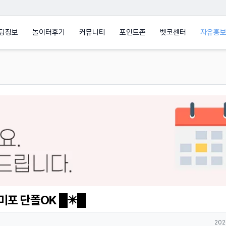
팅정보
놀이터후기
커뮤니티
포인트존
벳코센터
자유홍
장미포 단폴OK █✴️█
작성
202