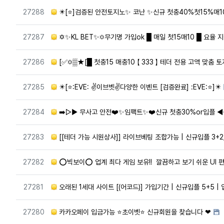
번호
27288
✴️[⭐️]검증된 안전토지노✨ 코난 ✨신규 첫충40%첫15%매10%
번호
27287
✡️✨KL BET✨✡️무기명 가입ok █ 매일 첫15매10 █ 요율 지
번호
27286
[✅✡️▒★[█ 첫충15 매충10 【 333 】 테더 전용 고액 맞춤 
번호
27285
✴️[⭐️:EVE: ✌️이브벳✌️다양한 이벤트 [검증완료] :EVE:⭐️]✴️
번호
27284
➡️▷▶ 무사고 안전❤️✨임팩트✨❤️신규 첫충30%or입플 ◀
번호
27283
[[테더 가능 시원상사]] 라이브베팅 조합가능 | 신규입플 3+2/
번호
27282
⭕️빅보이⭕️ 업계 최다 게임 보유!! 깔끔하고 보기 쉬운 UI 
번호
27281
오래된 1세대 사이트 [(어코드)] 가입기간 | 신규입플 5+5 
번호
27280
카카오페이 입금가능 ⭐초이벳⭐ 신규회원을 찾습니다 ❤