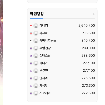
회원랭킹
마네킹
2,640,400
파유파
718,800
꽁머니지급소
340,400
무탈건강
293,300
실버스틸
288,600
하다가
277,100
부추전
277,100
면사리
276,500
자몽맛
273,300
게로레이
272,800