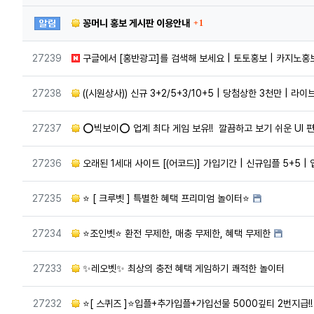
댓글
공지사항
꽁머니 홍보 게시판 이용안내
1
번호
27239
구글에서 [홍반광고]를 검색해 보세요 | 토토홍보 | 카지노홍
번호
27238
((시원상사)) 신규 3+2/5+3/10+5 | 당첨상한 3천만 | 
번호
27237
⭕️빅보이⭕️ 업계 최다 게임 보유!! 깔끔하고 보기 쉬운 UI 
번호
27236
오래된 1세대 사이트 [(어코드)] 가입기간 | 신규입플 5+5 
번호
27235
⭐ [ 크루벳 ] 특별한 혜택 프리미엄 놀이터⭐
번호
27234
⭐조인벳⭐ 환전 무제한, 매충 무제한, 혜택 무제한
번호
27233
✨레오벳✨ 최상의 충전 혜택 게임하기 쾌적한 놀이터
번호
27232
⭐[ 스퀴즈 ]⭐입플+추가입플+가입선물 5000깊티 2번지급!!