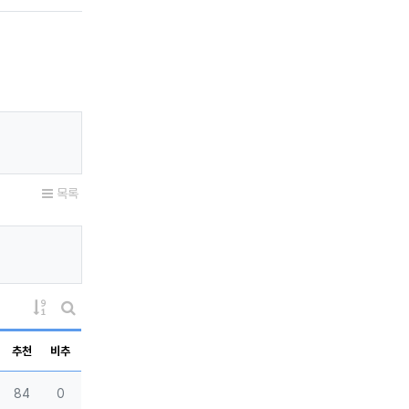
목록
게시물 정렬
게시판 검색
추천
비추
추천
비추천
84
0