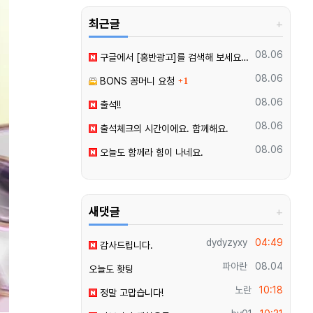
최근글
등록일
08.06
구글에서 [홍반광고]를 검색해 보세요 | 토토홍보 | 카지노홍보 | 커뮤니티홍보
댓글
등록일
08.06
BONS 꽁머니 요청
1
등록일
08.06
출석!!
등록일
08.06
출석체크의 시간이에요. 함께해요.
등록일
08.06
오늘도 함께라 힘이 나네요.
새댓글
등록자
등록일
dydyzyxy
04:49
감사드립니다.
등록자
등록일
파아란
08.04
오늘도 홧팅
등록자
등록일
노란
10:18
정말 고맙습니다!
등록자
등록일