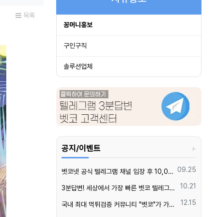
목록
꽁머니홍보
구인구직
솔루션업체
공지/이벤트
등록일
09.25
벳코넷 공식 텔레그램 채널 입장 후 10,000원 즉시 받아가세요.
등록일
10.21
3분답변! 세상에서 가장 빠른 벳코 텔레그램을 만나보세요.
등록일
12.15
국내 최대 먹튀검증 커뮤니티 "벳코"가 가오픈하였습니다.