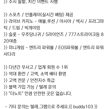
>> 수시 돌발, 치킨 이벤트 시행
>> 스포츠 / 인플레이(실시간 베팅) 제공
>> 라이브 카지노 - 에볼.루션 / 아시아 / 섹시 / 프라그마
틱 / 드림 / 빅게이밍
>> 슬롯 - 우주당나귀 / 5라이언즈 / 777스트라이크등 8
20여종
>> 미니게임 - 엔트리 파워볼 / EOS파워볼 / 엔트리 파워
사다리
>> 다년간 무사고 / 업계 회원 수 1위
>> 억대 환전 / 고액, 소액 배터 환영
>> 고액 전문 / 안전지수 특급
>> 블랙 가입 가능 / 텔레 문의
>> "더노트" 만큼 안전한 곳은 없습니다.
- 기타 문의는 텔레.그램으로 주세요.(( buddy103 ))