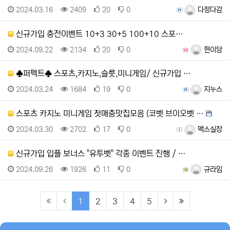
등록일
조회
추천
비추천
등록자
2024.03.16
2409
20
0
다정다감
신규가입 충전이벤트 10+3 30+5 100+10 스포…
등록일
조회
추천
비추천
등록자
2024.09.22
2134
20
0
현이당
♣️퍼펙트♣️ 스포츠,카지노,슬롯,미니게임/ 신규가입 …
등록일
조회
추천
비추천
등록자
2024.03.24
1684
19
0
지누스
스포츠 카지노 미니게임 첫매충맛집모음 (코벳 브이오벳 …
등록일
조회
추천
비추천
등록자
2024.03.30
2702
17
0
맥스실장
신규가입 입플 보너스 "유투벳" 각종 이벤트 진행 / …
등록일
조회
추천
비추천
등록자
2024.09.26
1926
11
0
규라임
(current)
(next)
(last)
1
2
3
4
5