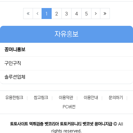
(current)
(next)
(last)
1
2
3
4
5
자유홍보
꽁머니홍보
구인구직
솔루션업체
유용한링크
참고링크
이용약관
이용안내
문의하기
PC버전
토토사이트 먹튀검증 벳코리아 토토커뮤니티 벳코넷 꽁머니지급
All
rights reserved.