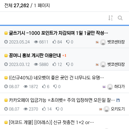
전체
27,262
/ 1 페이지
게시물 
게시
글쓰기시 -1000 포인트가 차감되며 1일 1글만 작성…
등록일
조회
추천
비추천
등록자
2023.05.24
6611
84
0
벳코센터장
댓글
꽁머니 홍보 게시판 이용안내
1
등록일
조회
추천
비추천
등록자
2023.03.12
5880
12
0
벳코센터장
((신규40%)) 네오벳이 좋은 곳인 건 너무나도 유명…
등록일
조회
추천
비추천
등록자
08.07
1872
6
0
하다가
카카오페이 입금가능 ⭐초이벳⭐ 주의 입장하면 모든일 잘…
등록일
조회
추천
비추천
등록자
08.07
2370
14
0
오키도기
[어코드 계열] [(아레스)] 신규 첫충전 1+2 or…