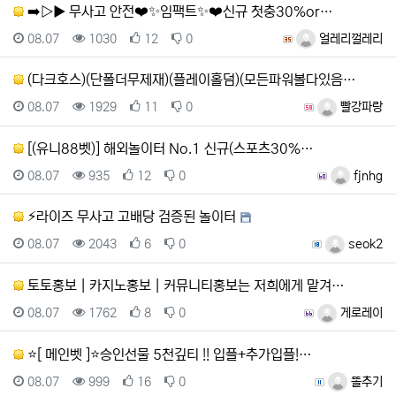
➡️▷▶ 무사고 안전❤️✨임팩트✨❤️신규 첫충30%or…
등록일
조회
추천
비추천
등록자
08.07
1030
12
0
얼레리껄레리
(다크호스)(단폴더무제재)(플레이홀덤)(모든파워볼다있음…
등록일
조회
추천
비추천
등록자
08.07
1929
11
0
빨강파랑
[(유니88벳)] 해외놀이터 No.1 신규(스포츠30%…
등록일
조회
추천
비추천
등록자
08.07
935
12
0
fjnhg
⚡️라이즈 무사고 고배당 검증된 놀이터
등록일
조회
추천
비추천
등록자
08.07
2043
6
0
seok2
토토홍보 | 카지노홍보 | 커뮤니티홍보는 저희에게 맡겨…
등록일
조회
추천
비추천
등록자
08.07
1762
8
0
게로레이
⭐[ 메인벳 ]⭐승인선물 5천깊티 !! 입플+추가입플!…
등록일
조회
추천
비추천
등록자
08.07
999
16
0
똘추기