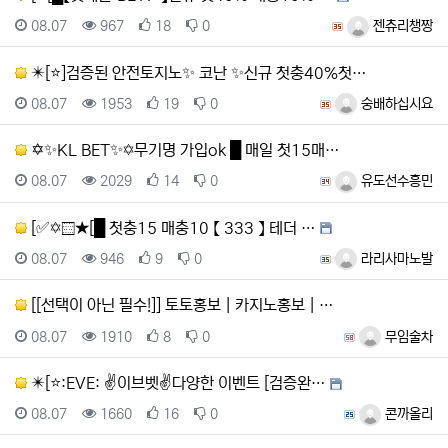
등록일
조회
추천
비추천
등록자
08.07
967
18
0
젠츄리챙짱
✴️[⭐️]검증된 안전토지노✨ 코난 ✨신규 첫충40%첫…
등록일
조회
추천
비추천
등록자
08.07
1953
19
0
숭배하십시요
✡️✨KL BET✨✡️무기명 가입ok █ 매일 첫15매…
등록일
조회
추천
비추천
등록자
08.07
2029
14
0
유도선수흥민
[✅✡️▒★[█ 첫충15 매충10 【 333 】 테더 …
등록일
조회
추천
비추천
등록자
08.07
946
9
0
라리사마노발
[[선택이 아닌 필수!]] 토토홍보 | 카지노홍보 | …
등록일
조회
추천
비추천
등록자
08.07
1910
8
0
무임술차
✴️[⭐️:EVE: ✌️이브벳✌️다양한 이벤트 [검증완…
등록일
조회
추천
비추천
등록자
08.07
1660
16
0
콘까올리