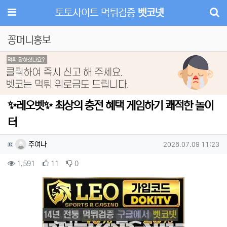
메뉴
토토사이트 먹튀검증
벳코넷
꽁머니홍보
Previous
Next
✨레오벳✨ 최상의 충전 혜택 게임하기 쾌적한 놀이
터
작성자 정보
작성
작성일
주여나
2026.07.09 11:23
컨텐츠 정보
조회
추천
비추천
1,591
11
0
본문