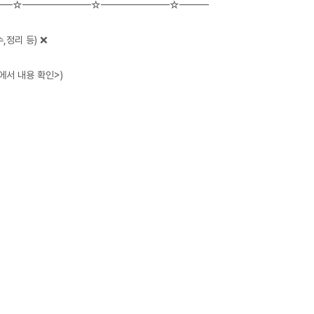
━━☆━━━━━━━☆━━━━━━━☆━━━
,정리 등) ❌
에서 내용 확인>)