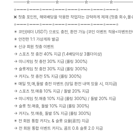
━━━☆━━━━━━☆━━━━━━☆━━━━━☆━━━━
⭐️➖➖➖⭐️➖➖➖⭐️➖➖➖⭐️➖➖➖⭐️➖➖➖⭐️➖➖➖⭐️➖➖➖⭐️➖➖➖⭐️
❌ 첫충 포인트, 해외배당을 악용한 작업자는 강력하게 제재 (첫충 회수,몰수
⭐️➖➖➖⭐️➖➖➖⭐️➖➖➖⭐️➖➖➖⭐️➖➖➖⭐️➖➖➖⭐️➖➖➖⭐️➖➖➖⭐️
✴️ 코인(테더 USDT) 으로도 충전, 환전 가능 (코인 이벤트 적용<이벤트란
✴️ 안전한 1:1 가상게좌 발급
✴️ 신규 회원 첫충 이벤트
→ 스포츠 첫 충전 40% 지급 (1.4배당이상 3폴더이상)
→ 미니게임 첫 충전 30% 지급 (롤링 300%)
→ 슬롯게임 첫 충전 30% 지급 (롤링 300%)
→ 카지노 첫 충전 5% 지급 (롤링 300%)
✴️ 매일 첫,매,돌발 충전 이벤트 (당일 환전 내역 있을 시, 미지급)
→ 스포츠 첫.매충 10% 지급 / 돌발 20% 지급
→ 미니게임 첫.매충 10% 지급 (롤링 300%) / 돌발 20% 지급
→ 슬롯 첫.매충, 돌발 10% 지급 (롤링 300%)
→ 카지노 첫.매충, 돌발 5% 지급 (롤링 300%)
✴️ 전 회원 통합 카지노 & 슬롯 요율(콤프) 지급
→ 전 회원 통합 이벤트 카지노 콤프 0.8 슬롯 2.0 지급