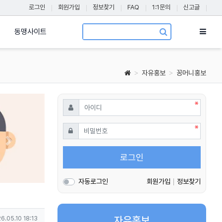
로그인
회원가입
정보찾기
FAQ
1:1문의
신고글
보
동맹사이트
자유홍보
꽁머니홍보
필수
아이디
필수
비밀번호
Next
로그인
자동로그인
회원가입
정보찾기
성일
자유홍보
6.05.10 18:13