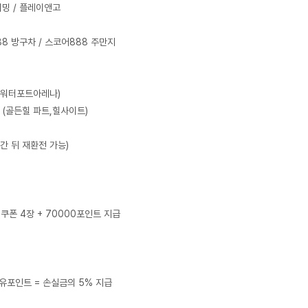
이밍 / 플레이앤고
8 방구차 / 스코어888 주만지
,워터포트아레나)
 (골든힐 파트,힐사이트)
시간 뒤 재환전 가능)
, 쿠폰 4장 + 70000포인트 지급
 보유포인트 = 손실금의 5% 지급