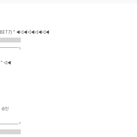
BET7) ” ◀◁◀◁◀◁◀◁◀
▒▒▒▒▒▒▒▒
───────┒
” ◁◀
 승인
───────┚
▒▒▒▒▒▒▒▒