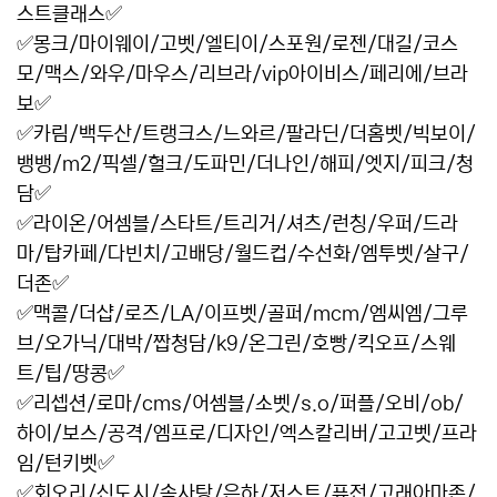
스트클래스✅
✅몽크/마이웨이/고벳/엘티이/스포원/로젠/대길/코스
모/맥스/와우/마우스/리브라/vip아이비스/페리에/브라
보✅
✅카림/백두산/트랭크스/느와르/팔라딘/더홈벳/빅보이/
뱅뱅/m2/픽셀/헐크/도파민/더나인/해피/엣지/피크/청
담✅
✅라이온/어셈블/스타트/트리거/셔츠/런칭/우퍼/드라
마/탑카페/다빈치/고배당/월드컵/수선화/엠투벳/살구/
더존✅
✅맥콜/더샵/로즈/LA/이프벳/골퍼/mcm/엠씨엠/그루
브/오가닉/대박/짭청담/k9/온그린/호빵/킥오프/스웨
트/팁/땅콩✅
✅리셉션/로마/cms/어셈블/소벳/s.o/퍼플/오비/ob/
하이/보스/공격/엠프로/디자인/엑스칼리버/고고벳/프라
임/턴키벳✅
✅회오리/신도시/솜사탕/은하/저스트/퓨전/고래아마존/