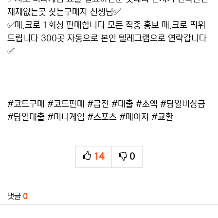
제제없는곳 찾는구매자 선생님✅
✅매.크로 1회성 판매합니다 모든 직종 홍보 매.크로 띄워
드립니다 300곳 자동으로 본인 텔레그램으로 연락갑니다
✅
#코드구매 #코드판매 #급전 #대출 #소액 #당일비상금
#당일대출 #미니게임 #스포츠 #메이저 #교환
14
0
추천
비추천
관련자료
댓글
0