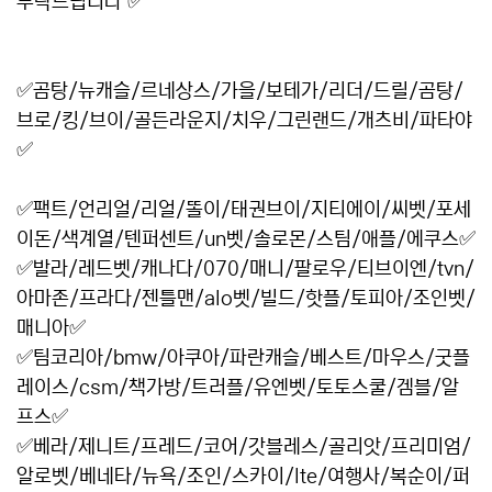
부탁드립니다 ✅
✅곰탕/뉴캐슬/르네상스/가을/보테가/리더/드릴/곰탕/
브로/킹/브이/골든라운지/치우/그린랜드/개츠비/파타야
✅
✅팩트/언리얼/리얼/똘이/태권브이/지티에이/씨벳/포세
이돈/색계열/텐퍼센트/un벳/솔로몬/스팀/애플/에쿠스✅
✅발라/레드벳/캐나다/070/매니/팔로우/티브이엔/tvn/
아마존/프라다/젠틀맨/alo벳/빌드/핫플/토피아/조인벳/
매니아✅
✅팀코리아/bmw/아쿠아/파란캐슬/베스트/마우스/굿플
레이스/csm/책가방/트러플/유엔벳/토토스쿨/겜블/알
프스✅
✅베라/제니트/프레드/코어/갓블레스/골리앗/프리미엄/
알로벳/베네타/뉴욕/조인/스카이/lte/여행사/복순이/퍼