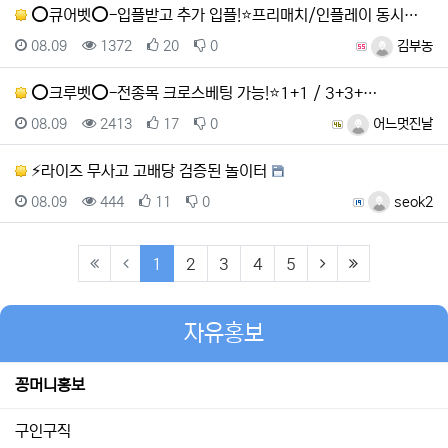
⭕큐어벳⭕-입플받고 추가 입플!⭐프리매치/인플레이 동시…
등록일
조회
추천
비추천
등록자
08.09
1372
20
0
김부농
⭕크루벳⭕-전종목 크로스베팅 가능!⭐1+1 / 3+3+…
등록일
조회
추천
비추천
등록자
08.09
2413
17
0
어느멋진날
⚡️라이즈 무사고 고배당 검증된 놀이터
등록일
조회
추천
비추천
등록자
08.09
444
11
0
seok2
(current)
(next)
(last)
1
2
3
4
5
자유홍보
꽁머니홍보
구인구직