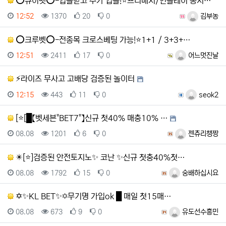
⭕큐어벳⭕-입플받고 추가 입플!⭐프리매치/인플레이 동시…
등록일
조회
추천
비추천
등록자
12:52
1370
20
0
김부농
⭕크루벳⭕-전종목 크로스베팅 가능!⭐1+1 / 3+3+…
등록일
조회
추천
비추천
등록자
12:51
2411
17
0
어느멋진날
⚡️라이즈 무사고 고배당 검증된 놀이터
등록일
조회
추천
비추천
등록자
12:15
443
11
0
seok2
[⭐️[█【벳세븐"BET7"】신규 첫40% 매충10% …
등록일
조회
추천
비추천
등록자
08.08
1201
6
0
젠츄리챙짱
✴️[⭐️]검증된 안전토지노✨ 코난 ✨신규 첫충40%첫…
등록일
조회
추천
비추천
등록자
08.08
1792
15
0
숭배하십시요
✡️✨KL BET✨✡️무기명 가입ok █ 매일 첫15매…
등록일
조회
추천
비추천
등록자
08.08
673
9
0
유도선수흥민