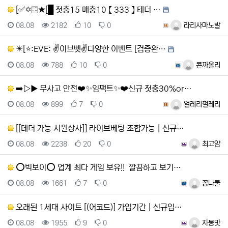
[✅✡️▒★[█ 첫충15 매충10 【 333 】 테더 …
등록일
조회
추천
비추천
등록자
08.08
2182
10
0
라리사마노발
✴️[⭐️:EVE: ✌️이브벳✌️다양한 이벤트 [검증완…
등록일
조회
추천
비추천
등록자
08.08
788
10
0
콘까올리
➡️▷▶ 무사고 안전❤️✨임팩트✨❤️신규 첫충30%or…
등록일
조회
추천
비추천
등록자
08.08
899
7
0
얼레리껄레리
[[테더 가능 시원상사]] 라이브베팅 조합가능 | 신규…
등록일
조회
추천
비추천
등록자
08.08
2238
20
0
최고얌
⭕️빅보이⭕️ 업계 최다 게임 보유!! 깔끔하고 보기…
등록일
조회
추천
비추천
등록자
08.08
1661
7
0
꽁나물
오래된 1세대 사이트 [(어코드)] 가입기간 | 신규입…
등록일
조회
추천
비추천
등록자
08.08
1955
9
0
자몽맛