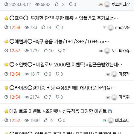
등록일
조회
추천
비추천
등록자
2023.03.12
5882
12
0
벳코센터장
⭕호우⭕-무제한 환전! 무한 매충!⭐ 입플받고 추가보너…
등록일
조회
추천
비추천
등록자
12:59
733
14
0
snc229
⭕에쎈씨⭕-축구 승옵 가능/1+1/3+3/10+5 or…
등록일
조회
추천
비추천
등록자
12:57
1737
10
0
토토피카츄
⭕조인벳⭕- 매일로또 2000만 이벤트!⭐입플을받았는데…
등록일
조회
추천
비추천
등록자
12:54
1617
9
0
마징가
⭕라이즈⭕경기중 베팅 수정&판매!! 캐시아웃!!⭐입플+…
등록일
조회
추천
비추천
등록자
12:54
2174
7
0
마옥쥐
매일 로또 이벤트 ⭐조인벳⭐ 신규적응 다양한 이벤트
등록일
조회
추천
비추천
등록자
12:52
1936
12
0
베라소니