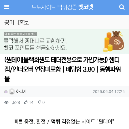
메뉴
토토사이트 먹튀검증
벳코넷
꽁머니홍보
Previous
Next
(원데이[블랙회원도 테더전용으로 가입가능]) 핸디
캡/언더오버 연장미포함 | 배당합 3.80 | 동행파워
볼
작성자 정보
작성
작성일
하다가
2026.06.04 12:25
컨텐츠 정보
조회
추천
비추천
1,828
14
0
본문
빠른 충전, 환전 / 먹튀 걱정없는 사이트 "원데이"