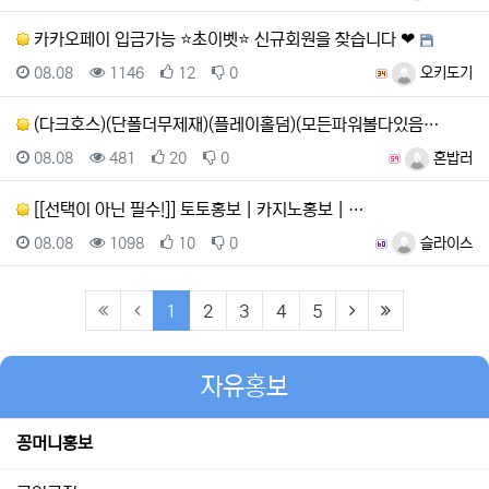
카카오페이 입금가능 ⭐초이벳⭐ 신규회원을 찾습니다 ❤
등록일
조회
추천
비추천
등록자
08.08
1146
12
0
오키도기
(다크호스)(단폴더무제재)(플레이홀덤)(모든파워볼다있음…
등록일
조회
추천
비추천
등록자
08.08
481
20
0
혼밥러
[[선택이 아닌 필수!]] 토토홍보 | 카지노홍보 | …
등록일
조회
추천
비추천
등록자
08.08
1098
10
0
슬라이스
(current)
(next)
(last)
1
2
3
4
5
자유홍보
꽁머니홍보