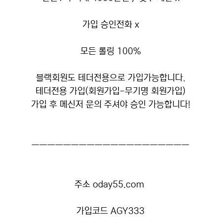
가입 승인전화 x
모든 롤링 100%
블랙회원도 테더전용으로 가입가능합니다.
테더전용 가입(회원가입-무기명 회원가입)
가입 후 메신저 문의 주셔야 승인 가능합니다!
ㅡㅡㅡㅡㅡㅡㅡㅡㅡㅡㅡㅡㅡㅡㅡㅡㅡㅡㅡㅡ
주소
oday55.com
가입코드 AGY333