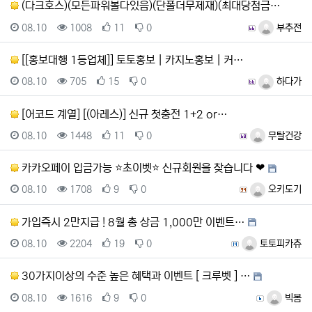
(다크호스)(모든파워볼다있음)(단폴더무제재)(최대당첨금…
등록일
조회
추천
비추천
등록자
08.10
1008
11
0
부추전
[[홍보대행 1등업체]] 토토홍보 | 카지노홍보 | 커…
등록일
조회
추천
비추천
등록자
08.10
705
15
0
하다가
[어코드 계열] [(아레스)] 신규 첫충전 1+2 or…
등록일
조회
추천
비추천
등록자
08.10
1448
11
0
무탈건강
카카오페이 입금가능 ⭐초이벳⭐ 신규회원을 찾습니다 ❤
등록일
조회
추천
비추천
등록자
08.10
1708
9
0
오키도기
가입즉시 2만지급 ! 8월 총 상금 1,000만 이벤트…
등록일
조회
추천
비추천
등록자
08.10
2204
19
0
토토피카츄
30가지이상의 수준 높은 혜택과 이벤트 [ 크루벳 ] …
등록일
조회
추천
비추천
등록자
08.10
1616
9
0
빅봄