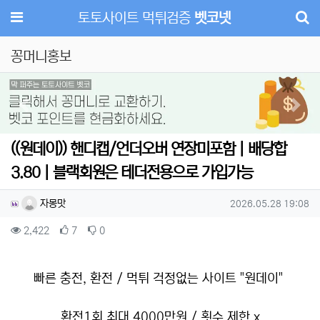
메뉴
토토사이트 먹튀검증
벳코넷
꽁머니홍보
Previous
Next
((원데이)) 핸디캡/언더오버 연장미포함 | 배당합
3.80 | 블랙회원은 테더전용으로 가입가능
작성자 정보
작성
작성일
자몽맛
2026.05.28 19:08
컨텐츠 정보
조회
추천
비추천
2,422
7
0
본문
빠른 충전, 환전 / 먹튀 걱정없는 사이트 "원데이"
환전1회 최대 4000만원 / 횟수 제한 x