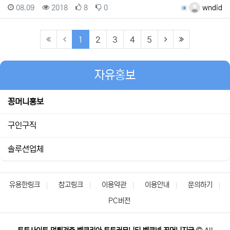
등록일
조회
추천
비추천
등록자
08.09
2018
8
0
wndid
(current)
(next)
(last)
1
2
3
4
5
자유홍보
꽁머니홍보
구인구직
솔루션업체
유용한링크
참고링크
이용약관
이용안내
문의하기
PC버전