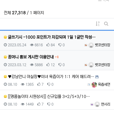
전체
27,318
/ 1 페이지
게시물 
게시
글쓰기시 -1000 포인트가 차감되며 1일 1글만 작성…
등록일
조회
추천
비추천
등록자
2023.05.24
6616
84
0
벳코센터장
댓글
꽁머니 홍보 게시판 이용안내
1
등록일
조회
추천
비추천
등록자
2023.03.12
5886
12
0
벳코센터장
♥️강남언니 여실장♥️미녀 육즙이가 1:1 케어 해드려…
등록일
조회
추천
비추천
등록자
08.10
1365
7
0
육즙세연
[[명품놀이터 시원상사]] 신규입플 3+2/5+3/10…
등록일
조회
추천
비추천
등록자
08.10
1449
7
0
면사리