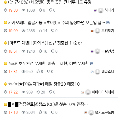
((신규40%)) 네오벳이 좋은 곳인 건 너무나도 유명…
등록일
조회
추천
비추천
등록자
19:30
1868
6
0
하다가
카카오페이 입금가능 ⭐초이벳⭐ 주의 입장하면 모든일 잘…
등록일
조회
추천
비추천
등록자
19:09
2366
14
0
오키도기
[어코드 계열] [(아레스)] 신규 첫충전 1+2 or…
등록일
조회
추천
비추천
등록자
18:51
1246
16
0
무탈건강
⭐조인벳⭐ 환전 무제한, 매충 무제한, 혜택 무제한
등록일
조회
추천
비추천
등록자
17:31
950
8
0
베라소니
⭐️✅⭐️[★]"야놀자"[★] 매일 첫충20 매충10 …
등록일
조회
추천
비추천
등록자
17:22
969
20
0
어마어마하네이
█✴️█[검증완료]✌️챔스 (CL)✌️ 첫충10% 연장…
등록일
조회
추천
비추천
등록자
17:16
2064
16
0
슬기로운노름