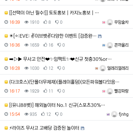
[[선택이 아닌 필수!]] 토토홍보 | 카지노홍보 | …
등록일
조회
추천
비추천
등록자
16:39
1910
8
0
무임술차
✴️[⭐️:EVE: ✌️이브벳✌️다양한 이벤트 [검증완…
등록일
조회
추천
비추천
등록자
16:36
1659
16
0
콘까올리
➡️▷▶ 무사고 안전❤️✨임팩트✨❤️신규 첫충30%or…
등록일
조회
추천
비추천
등록자
16:28
1030
12
0
얼레리껄레리
(다크호스)(단폴더무제재)(플레이홀덤)(모든파워볼다있음…
등록일
조회
추천
비추천
등록자
16:17
1929
11
0
빨강파랑
[(유니88벳)] 해외놀이터 No.1 신규(스포츠30%…
등록일
조회
추천
비추천
등록자
15:54
935
12
0
fjnhg
⚡️라이즈 무사고 고배당 검증된 놀이터