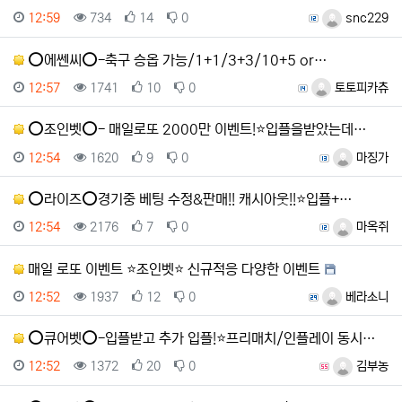
등록일
조회
추천
비추천
등록자
12:59
734
14
0
snc229
⭕에쎈씨⭕-축구 승옵 가능/1+1/3+3/10+5 or…
등록일
조회
추천
비추천
등록자
12:57
1741
10
0
토토피카츄
⭕조인벳⭕- 매일로또 2000만 이벤트!⭐입플을받았는데…
등록일
조회
추천
비추천
등록자
12:54
1620
9
0
마징가
⭕라이즈⭕경기중 베팅 수정&판매!! 캐시아웃!!⭐입플+…
등록일
조회
추천
비추천
등록자
12:54
2176
7
0
마옥쥐
매일 로또 이벤트 ⭐조인벳⭐ 신규적응 다양한 이벤트
등록일
조회
추천
비추천
등록자
12:52
1937
12
0
베라소니
⭕큐어벳⭕-입플받고 추가 입플!⭐프리매치/인플레이 동시…
등록일
조회
추천
비추천
등록자
12:52
1372
20
0
김부농