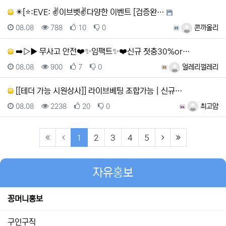
✴️[⭐️:EVE: ✌️이브벳✌️다양한 이벤트 [검증완…
등록일
조회
추천
비추천
등록자
08.08
788
10
0
콘까올리
➡️▷▶ 무사고 안전❤️✨임팩트✨❤️신규 첫충30%or…
등록일
조회
추천
비추천
등록자
08.08
900
7
0
얼레리껄레리
[[테더 가능 시원상사]] 라이브베팅 조합가능 | 신규…
등록일
조회
추천
비추천
등록자
08.08
2238
20
0
최고얌
(current)
(next)
(last)
1
2
3
4
5
자유홍보
꽁머니홍보
구인구직