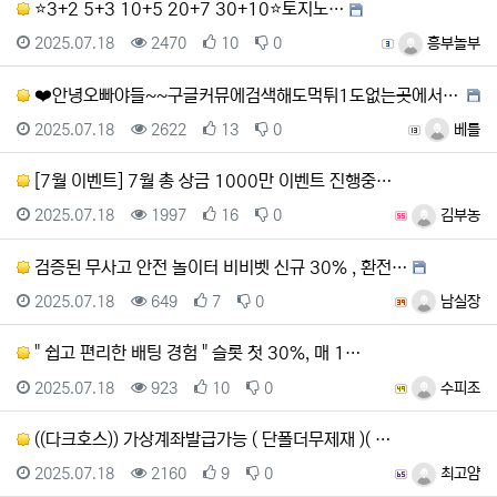
⭐️3+2 5+3 10+5 20+7 30+10⭐️토지노…
등록일
조회
추천
비추천
등록자
2025.07.18
2470
10
0
흥부놀부
❤️안녕오빠야들~~구글커뮤에검색해도먹튀1도없는곳에서⭐️…
등록일
조회
추천
비추천
등록자
2025.07.18
2622
13
0
베틀
[7월 이벤트] 7월 총 상금 1000만 이벤트 진행중…
등록일
조회
추천
비추천
등록자
2025.07.18
1997
16
0
김부농
검증된 무사고 안전 놀이터 비비벳 신규 30% , 환전…
등록일
조회
추천
비추천
등록자
2025.07.18
649
7
0
남실장
" 쉽고 편리한 배팅 경험 " 슬롯 첫 30%, 매 1…
등록일
조회
추천
비추천
등록자
2025.07.18
923
10
0
수피조
((다크호스)) 가상계좌발급가능 ( 단폴더무제재 )( …
등록일
조회
추천
비추천
등록자
2025.07.18
2160
9
0
최고얌