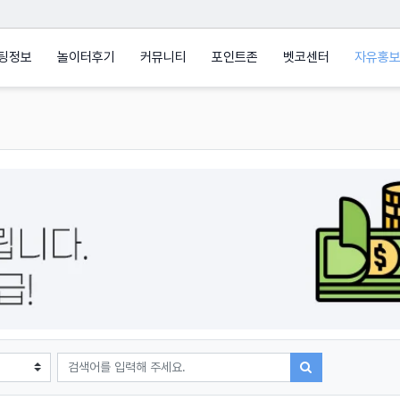
팅정보
놀이터후기
커뮤니티
포인트존
벳코센터
자유홍
검색어
검색하기