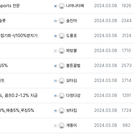
등록자
등록일
조회
ports 전문
나야나타짜
2024.03.08
1826
등록자
등록일
조회
슬롯
솔진아
2024.03.08
2344
등록자
등록일
조회
첨기회~!/100%받치기
도룡포
2024.03.08
3124
등록자
등록일
조회
파랑볼
2024.03.08
1710
등록자
등록일
조회
징5%
볼튼꿀벌
2024.03.08
2573
등록자
등록일
조회
이트
요타김
2024.03.08
2714
등록자
등록일
조회
, 콤프0.2~1.2% 지급
다정다감
2024.03.08
1291
등록자
등록일
조회
10%,매충5%,루징5%
보타킴
2024.03.08
1724
등록자
등록일
조회
개똥이
2024.03.08
682