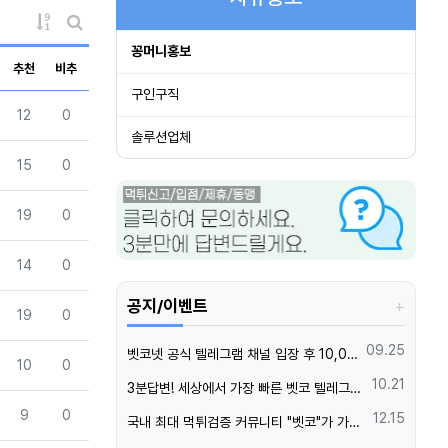
게시물 정렬
게시판 검색
꽁머니홍보
추천
비추
구인구직
추천
비추천
12
0
솔루션업체
추천
비추천
15
0
추천
비추천
19
0
추천
비추천
14
0
공지/이벤트
추천
비추천
19
0
등록일
09.25
벳코넷 공식 텔레그램 채널 입장 후 10,000원 즉시 받아가세요.
추천
비추천
10
0
등록일
10.21
3분답변! 세상에서 가장 빠른 벳코 텔레그램을 만나보세요.
추천
비추천
9
0
등록일
12.15
국내 최대 먹튀검증 커뮤니티 "벳코"가 가오픈하였습니다.