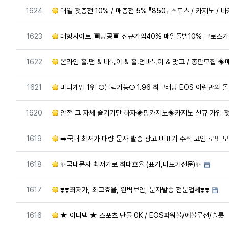
번호
1624
매일 첫충전 10% / 매충전 5% 『850』 스포츠 / 카지노 / 
번호
1623
대형사이트 ▣땅콩▣ 신규가입40% 매일돌발10% 크로스가
번호
1622
온라인 홀.덤 & 바둑이 & 홀.덤바둑이 & 맞고 / 총판모집 
번호
1621
미니게임 1위 ○블랙가능○ 1.96 최고배당 EOS 아린만의 돌
번호
1620
안전 그 자체 즐기기만 하자◈핑카지노◈카지노 신규 가입 첫충전
번호
1619
➡️국내 최저가 대량 문자 발송 광고 미표기 주식 코인 로또 
번호
1618
✨국내문자 최저가로 최대효율 (표기,미표기전문)✨
번호
1617
❣️❣️최저가, 최고효율, 완벽보안, 문자발송 전문업체❣️❣️
번호
1616
★ 이니텍 ★ 스포츠 단폴 0K / EOS파워볼/에볼루션/슬롯