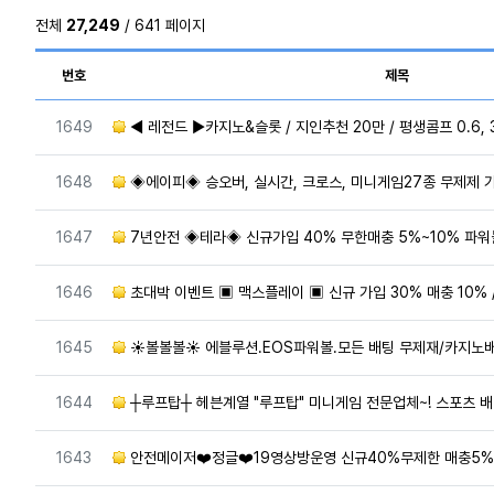
전체
27,249
/ 641 페이지
번호
제목
번호
1649
◀ 레전드 ▶카지노&슬롯 / 지인추천 20만 / 평생콤프 0.6, 
번호
1648
◈에이피◈ 승오버, 실시간, 크로스, 미니게임27종 무제제 
번호
1647
7년안전 ◈테라◈ 신규가입 40% 무한매충 5%~10% 파워
번호
1646
초대박 이벤트 ▣ 맥스플레이 ▣ 신규 가입 30% 매충 10% 
번호
1645
☀️볼볼볼☀️ 에블루션.EOS파워볼.모든 배팅 무제재/카지노
번호
1644
┼루프탑┼ 헤븐계열 "루프탑" 미니게임 전문업체~! 스포츠 배
번호
1643
안전메이저❤️정글❤️19영상방운영 신규40%무제한 매충5%