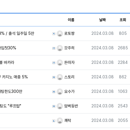
이름
날짜
조회
등록자
등록일
조회
3% / 출석 일주일 5만
로토짱
2024.03.08
805
등록자
등록일
조회
가입첫30%
갓주히
2024.03.08
2685
등록자
등록일
조회
볼 바카라
돈따자
2024.03.08
2284
등록자
등록일
조회
/ 카지노 매충 5%
스토리
2024.03.08
862
등록자
등록일
조회
배팅한도300만
요수가
2024.03.08
1063
등록자
등록일
조회
팅도 "루프탑"
암벽등반
2024.03.08
2543
등록자
등록일
조회
쾌락
2024.03.08
2055