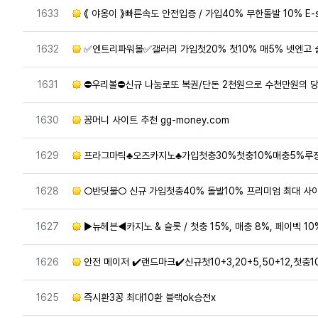
번호
1633
《 야옹이 》빠른속도 안전입증 / 가입40% 무한돌발 10% E-s
번호
1632
✅엔트리파워볼✅갤러리 가입첫20% 첫10% 매5% 넷엔고 
번호
1631
⛔️우리볼⛔️신규 나눔로또 복권/단돈 2천원으로 수천만원의 당
번호
1630
꽁머니 사이트 추천 gg-money.com
번호
1629
프라그마틱♣오즈카지노♣가입첫충30%첫충10%매충5%루
번호
1628
○반딧불○ 신규 가입첫충40% 돌발10% 프리미엄 최대 사
번호
1627
▶뉴헤븐◀카지노 & 슬롯 / 첫충 15%, 매충 8%, 페이벡 10%
번호
1626
안전 메이저 ✔️랜드마크✔️신규첫10+3,20+5,50+12,첫충
번호
1625
즉시환3꽁 최대10환 블랙ok승전x