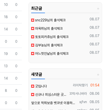
추천
비추천
10
0
최근글
추천
비추천
18
0
등록일
08.07
snc229님의 출석체크
등록일
08.07
마옥쥐님의 출석체크
추천
비추천
14
0
등록일
08.07
토토피카츄님의 출석체크
추천
비추천
0
0
등록일
08.07
김부농님의 출석체크
등록일
08.07
어느멋진날님의 출석체크
추천
비추천
19
0
추천
비추천
13
0
새댓글
추천
비추천
14
0
등록자
등록일
라이락향기
01:54
굿입니다
추천
비추천
8
0
등록자
등록일
꼬락서니바라
08.06
신규나 의심스러운 곳은 먼저 벳코넷에서 검색해보세요.
등록자
등록일
xjfvn
08.05
추천
비추천
앞으로 먹튀보증 벳코넷 이용하세요
0
0
등록자
등록일