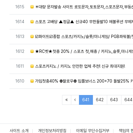
번호
1615
✴️대량 문자발송 사이트 로또문자,토토문자,스포츠문자,부동
번호
1614
스포츠 고배당 ▲정글▲ 신규40 무한돌발10 에볼루션 무제
번호
1613
☑️화이트☑️종합 스포츠/카지노/슬롯/미니게임/ PGB파워볼
번호
1612
★RC벳★첫충 20% / 스포츠 첫,매충 / 카지노,슬롯,미니게
번호
1611
스포츠카지노 / 카지노 안전한 업체 추천! 신규 최대지원!
번호
1610
가입첫충40% ⛔️팔로우⛔️ 입플보너스 200+70 돌발25%
(first)
(previous)
(current)
641
642
643
644
사이트 소개
개인정보처리방침
이메일 무단수집거부
책임의 