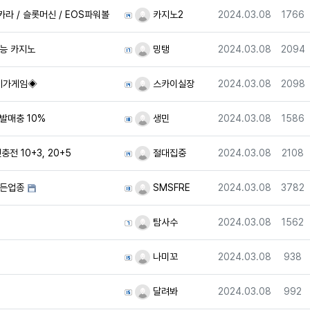
등록자
등록일
조회
바카라 / 슬롯머신 / EOS파워볼
카지노2
2024.03.08
1766
등록자
등록일
조회
능 카지노
밍탱
2024.03.08
2094
등록자
등록일
조회
◈메가게임◈
스카이실장
2024.03.08
2098
등록자
등록일
조회
발매충 10%
생민
2024.03.08
1586
등록자
등록일
조회
 10+3, 20+5
절대집중
2024.03.08
2108
등록자
등록일
조회
모든업종
SMSFRE
2024.03.08
3782
등록자
등록일
조회
탐사수
2024.03.08
1562
등록자
등록일
조회
나미꼬
2024.03.08
938
등록자
등록일
조회
달려봐
2024.03.08
992