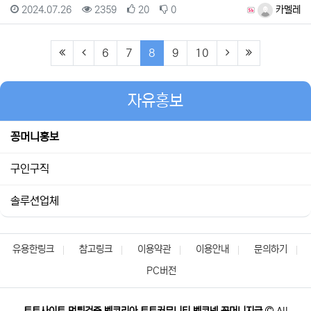
등록일
조회
추천
비추천
등록자
2024.07.26
2359
20
0
카멜레
(first)
(previous)
(current)
(next)
(last)
6
7
8
9
10
자유홍보
꽁머니홍보
구인구직
솔루션업체
유용한링크
참고링크
이용약관
이용안내
문의하기
PC버전