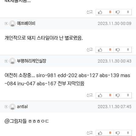
4k재출시좀...
추천
비추천
신고
0
0
예쓰베이비님의 댓글
작성일
예쓰베이비
2023.11.30 00:09
개인적으로 돼지 스타일이라 난 별로였음.
추천
비추천
신고
0
0
부평혀리케인실장님의 댓글
작성일
부평혀리케인실장
2023.11.30 00:43
여전히 소장중... siro-981 edd-202 abs-127 abs-139 mas
-084 inu-047 abs-167 전부 자막있음
추천
비추천
신고
0
0
antlal님의 댓글
작성일
antlal
2023.11.30 07:45
@그림자들 ㅎㅎㅎㅇㄷ
추천
비추천
신고
0
0