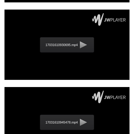
17031610930695.mp4
17031610945478.mp4