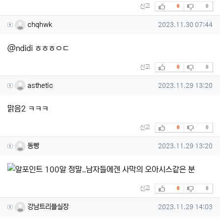
추천
비추천
신고
0
0
chqhwk님의 댓글
작성일
chqhwk
2023.11.30 07:44
@ndidi ㅎㅎㅎㅇㄷ
추천
비추천
신고
0
0
asthetic님의 댓글
작성일
asthetic
2023.11.29 13:20
맑음2 ㅋㅋㅋ
추천
비추천
신고
0
0
동빵님의 댓글
작성일
동빵
2023.11.29 13:20
100알
정말..남자들에겐 사막의 오아시스같은 분
추천
비추천
신고
0
0
강남트리플실장님의 댓글
작성일
강남트리플실장
2023.11.29 14:03