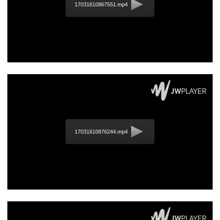
17031610867551.mp4
17031610876244.mp4