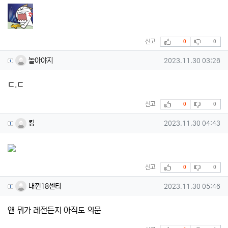
추천
비추천
신고
0
0
놀아야지님의 댓글
작성일
놀아야지
2023.11.30 03:26
ㄷ.ㄷ
추천
비추천
신고
0
0
킹님의 댓글
작성일
킹
2023.11.30 04:43
추천
비추천
신고
0
0
내껀18센티님의 댓글
작성일
내껀18센티
2023.11.30 05:46
얜 뭐가 레전든지 아직도 의문