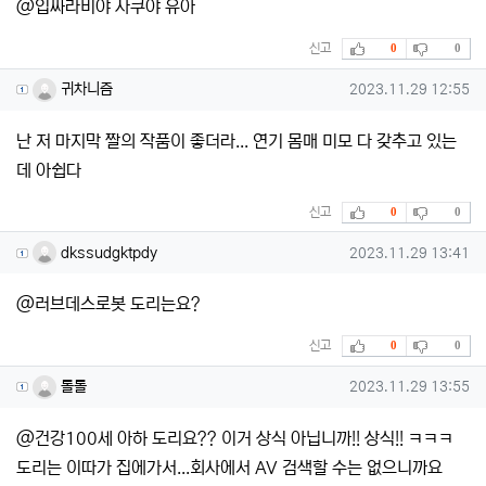
@입싸라비야 사쿠야 유아
추천
비추천
신고
0
0
귀차니즘님의 댓글
작성일
귀차니즘
2023.11.29 12:55
난 저 마지막 짤의 작품이 좋더라... 연기 몸매 미모 다 갖추고 있는
데 아쉽다
추천
비추천
신고
0
0
dkssudgktpdy님의 댓글
작성일
dkssudgktpdy
2023.11.29 13:41
@러브데스로봇 도리는요?
추천
비추천
신고
0
0
롤롤님의 댓글
작성일
롤롤
2023.11.29 13:55
@건강100세 아하 도리요?? 이거 상식 아닙니까!! 상식!! ㅋㅋㅋ
도리는 이따가 집에가서...회사에서 AV 검색할 수는 없으니까요