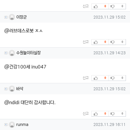
추천
비추천
신고
0
0
이장군님의 댓글
작성일
이장군
2023.11.29 15:02
@러브데스로봇 ㅈㅅ
추천
비추천
신고
0
0
수원놀이터실장님의 댓글
작성일
수원놀이터실장
2023.11.29 14:23
@건강100세 inu047
추천
비추천
신고
0
0
바삭님의 댓글
작성일
바삭
2023.11.29 15:02
@ndidi 대단히 감사합니다.
추천
비추천
신고
0
0
runma님의 댓글
작성일
runma
2023.11.29 16:11