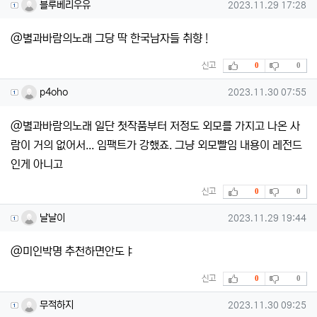
블루베리우유님의 댓글
작성일
블루베리우유
2023.11.29 17:28
@별과바람의노래 그당 딱 한국남자들 취향 !
추천
비추천
신고
0
0
p4oho님의 댓글
작성일
p4oho
2023.11.30 07:55
@별과바람의노래 일단 첫작품부터 저정도 외모를 가지고 나온 사
람이 거의 없어서... 임팩트가 강했죠. 그냥 외모빨임 내용이 레전드
인게 아니고
추천
비추천
신고
0
0
날날이님의 댓글
작성일
날날이
2023.11.29 19:44
@미인박명 추천하면안도ㅑ
추천
비추천
신고
0
0
무적하지님의 댓글
작성일
무적하지
2023.11.30 09:25