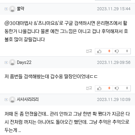
물약님의 댓글
작성일
물약
2023.11.29 15:44
@30대마법사 &'츠나마요&'로 구글 검색하시면 온리팬즈에서 활
동한거 나올겁니다 물론 예전 그느낌은 아니고 겁나 후덕해져서 호
불호 많이 갈릴겁니다
추천
비추천
신고
0
0
Days22님의 댓글
작성일
Days22
2023.11.29 09:56
저 품번들 검색해봤는데 갑수옹 딸장인이었네ㄷㄷ
추천
비추천
신고
0
0
사사사리리리님의 댓글
작성일
사사사리리리
2023.11.29 10:09
저때 돈 좀 만졌을건데.. 관리 안하고 그냥 한번 확 쪘다가 지금은 다
시 전처럼 까지는 아니어도 돌아오긴 했던데. 그냥 추억은 추억으로
두는게 ..