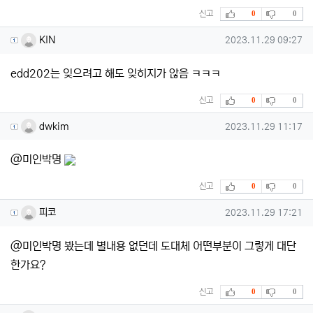
추천
비추천
신고
0
0
KIN님의 댓글
작성일
KIN
2023.11.29 09:27
edd202는 잊으려고 해도 잊히지가 않음 ㅋㅋㅋ
추천
비추천
신고
0
0
dwkim님의 댓글
작성일
dwkim
2023.11.29 11:17
@미인박명
추천
비추천
신고
0
0
피코님의 댓글
작성일
피코
2023.11.29 17:21
@미인박명 봤는데 별내용 없던데 도대체 어떤부분이 그렇게 대단
한가요?
추천
비추천
신고
0
0