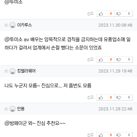
@투미소
추천
비추천
신고
0
0
이카루스님의 댓글
작성일
이카루스
2023.11.30 08:48
@투미소 av 배우는 암묵적으로 겸직을 금지하는데 유흥업소에 일
하다가 걸려서 업계에서 손절 했다는 소문이 있었죠
추천
비추천
신고
0
0
킹델라웨어님의 댓글
작성일
킹델라웨어
2023.11.29 19:48
나도 누군지 모름~ 진심으로... 저 품번도 모름
추천
비추천
신고
0
0
민몽님의 댓글
작성일
민몽
2023.11.29 22:46
@밤페이군 와~ 진심 추천요~~
추천
비추천
신고
0
0