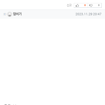
추천
비추천
신고
0
0
양치기님의 댓글
작성일
양치기
2023.11.29 20:47