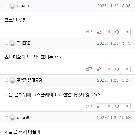
pjnam님의 댓글
작성일
pjnam
2023.11.29 15:03
프로틴 루팡
추천
비추천
신고
0
0
THERE님의 댓글
작성일
THERE
2023.11.29 15:19
츠나마요와 두부집 효녀는 ㅇㅈ
추천
비추천
신고
0
0
주옥같은대통령님의 댓글
작성일
주옥같은대통령
2023.11.29 15:27
이분 은퇴뒤에 코스플레이어로 전업하셨지 않나요?
추천
비추천
신고
0
0
bear90님의 댓글
작성일
bear90
2023.11.29 15:53
지금은 돼지 아줌마