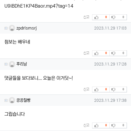
U9iBDhE1KP4Baor.mp4?tag=14
추천
비추천
신고
0
0
zpdrlsmsrj님의 댓글
작성일
zpdrlsmsrj
2023.11.29 17:03
첨보는 배우네
추천
비추천
신고
0
0
후리남님의 댓글
작성일
후리남
2023.11.29 17:28
댓글들을 보다보니... 오늘은 이거닷~!
추천
비추천
신고
0
0
공공칠빵님의 댓글
작성일
공공칠빵
2023.11.29 17:38
그립습니다
추천
비추천
신고
0
0