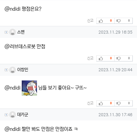
@ndidi 평점은요?
추천
비추천
신고
0
0
스맨님의 댓글
작성일
스맨
2023.11.29 16:35
@러브데스로봇 만점
추천
비추천
신고
0
0
이창민님의 댓글
작성일
이창민
2023.11.29 20:44
@ndidi
님들 보기 좋아요~ 구뜨~
추천
비추천
신고
0
0
데카군님의 댓글
작성일
데카군
2023.11.30 17:46
@ndidi 짤만 봐도 만점은 만점이죠 ㅋ