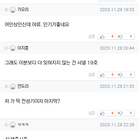
가오리님의 댓글
작성일
가오리
2023.11.29 19:55
어인상인신데 어류. 인기가좋네요
추천
비추천
신고
0
0
이지훈님의 댓글
작성일
이지훈
2023.11.29 20:44
그래도 이분보다 더 잊혀지지 않는 건 샤넬 19호
추천
비추천
신고
0
0
깐도리님의 댓글
작성일
깐도리
2023.11.29 21:55
저 가 딱 전성기이자 마지막?
추천
비추천
신고
0
0
ㅋㅋㅋ님의 댓글
작성일
ㅋㅋㅋ
2023.11.29 22:26