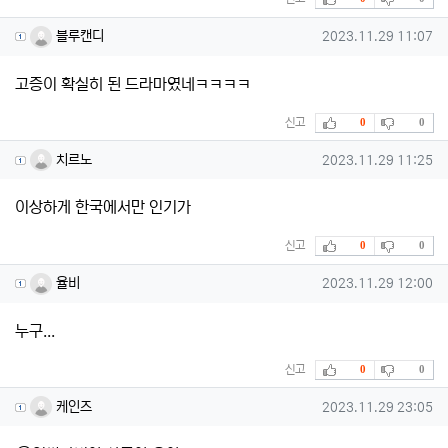
블루캔디님의 댓글
작성일
블루캔디
2023.11.29 11:07
고증이 확실히 된 드라마였네ㅋㅋㅋㅋ
추천
비추천
신고
0
0
치르노님의 댓글
작성일
치르노
2023.11.29 11:25
이상하게 한국에서만 인기가
추천
비추천
신고
0
0
율비님의 댓글
작성일
율비
2023.11.29 12:00
누구...
추천
비추천
신고
0
0
케인즈님의 댓글
작성일
케인즈
2023.11.29 23:05