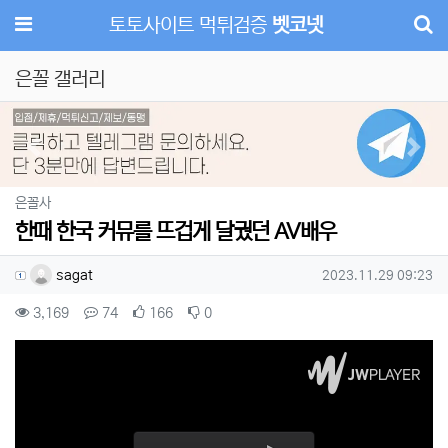
메뉴
토토사이트 먹튀검증
벳코넷
은꼴 갤러리
Previous
Next
분류
은꼴사
한때 한국 커뮤를 뜨겁게 달궜던 AV배우
작성자 정보
작성
작성일
sagat
2023.11.29 09:23
컨텐츠 정보
조회
댓글
추천
비추천
3,169
74
166
0
본문