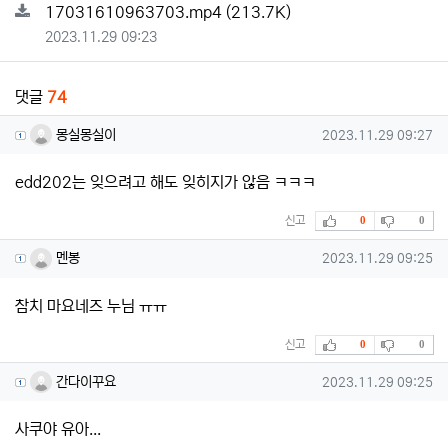
파일크기
17031610963703.mp4
(213.7K)
등록일
2023.11.29 09:23
댓글
74
몽실몽실이님의 댓글
작성일
몽실몽실이
2023.11.29 09:27
edd202는 잊으려고 해도 잊히지가 않음 ㅋㅋㅋ
추천
비추천
신고
0
0
멘봉님의 댓글
작성일
멘봉
2023.11.29 09:25
참치 마요네즈 누님 ㅠㅠ
추천
비추천
신고
0
0
간다이꾸요님의 댓글
작성일
간다이꾸요
2023.11.29 09:25
사쿠야 유아...