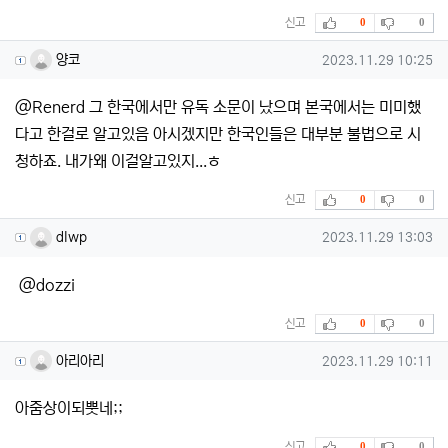
추천
비추천
신고
0
0
양코님의 댓글
작성일
양코
2023.11.29 10:25
@Renerd 그 한국에서만 유독 소문이 났으며 본국에서는 미미했
다고 한걸로 알고있음 아시겠지만 한국인들은 대부분 불법으로 시
청하죠. 내가왜 이걸알고있지...ㅎ
추천
비추천
신고
0
0
dlwp님의 댓글
작성일
dlwp
2023.11.29 13:03
@dozzi
추천
비추천
신고
0
0
아리아리님의 댓글
작성일
아리아리
2023.11.29 10:11
아줌상이되뿟네;;
추천
비추천
신고
0
0