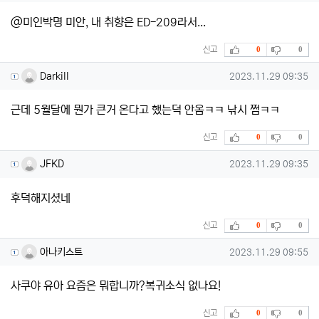
@미인박명 미안, 내 취향은 ED-209라서...
추천
비추천
신고
0
0
Darkill님의 댓글
작성일
Darkill
2023.11.29 09:35
근데 5월달에 뭔가 큰거 온다고 했는덕 안옴ㅋㅋ 낚시 쩜ㅋㅋ
추천
비추천
신고
0
0
JFKD님의 댓글
작성일
JFKD
2023.11.29 09:35
후덕해지셨네
추천
비추천
신고
0
0
아나키스트님의 댓글
작성일
아나키스트
2023.11.29 09:55
사쿠야 유아 요즘은 뭐합니까?복귀소식 없나요!
추천
비추천
신고
0
0