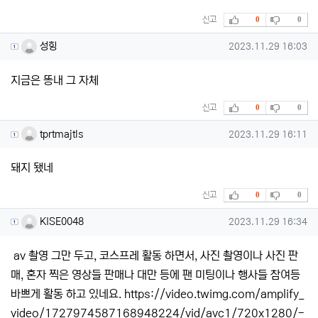
추천
비추천
신고
0
0
성힝님의 댓글
작성일
성힝
2023.11.29 16:03
지금은 똥내 그 자체
추천
비추천
신고
0
0
tprtmajtls님의 댓글
작성일
tprtmajtls
2023.11.29 16:11
돼지 됐네
추천
비추천
신고
0
0
KISE0048님의 댓글
작성일
KISE0048
2023.11.29 16:34
av 촬영 그만 두고, 코스프레 활동 하면서, 사진 촬영이나 사진 판
매, 혼자 찍은 영상들 판매나 대만 등에 팬 미팅이나 행사들 참여등
바쁘게 활동 하고 있네요.
https://video.twimg.com/amplify_
video/1727974587168948224/vid/avc1/720x1280/-