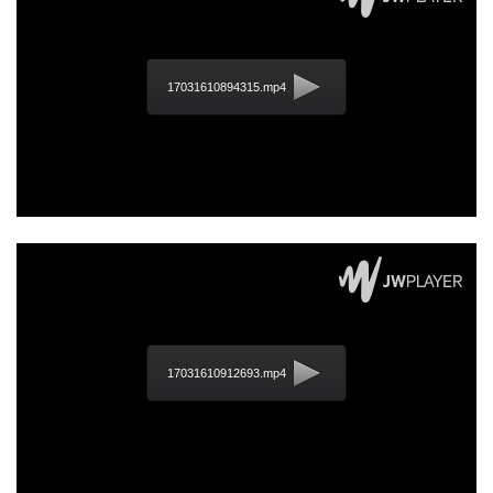
17031610894315.mp4
17031610912693.mp4