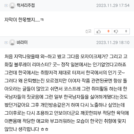
럭셔리주접님의 댓글
작성일
럭셔리주접
2023.11.29 17:54
자막이 한몫했지....ㅋ
추천
비추천
신고
0
0
바라미님의 댓글
작성일
바라미
2023.11.29 18:10
처음 자막나왔을때 와~하고 봤고 그다음 모자이크제거? 그리고 고
화질 블루레이 리마스터? 굿~ 정작 일본에서는 인기없었다고하죠
그런데 한국에서는 취향저격 제대로 터져서 한국에서의 인기 굿~
그러다 왜 은퇴했는진 모르겠지만 이여자 작품 관련된곳엔 항상 돌
아오라는 글들이 많았고 쉬면서 코스프레 그런 취미활동 하는데 한
국남자들의 짓궂음에 그런 일부 한국남자들을 싫어하게됐다는것도
봤던거같아요 그후 개인방송같은거 하며 다시 노출하나 싶었는데
그이후로는 다시 조용하고 안보이더군요 깨끗한피부 적당한 육덕에
이쁜몸매 적당한 애교와 부끄러워하는 모습이 한국인 취향에 맞지
않았나 생각합니다 ㅎㅎ