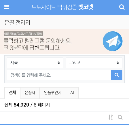
메뉴
토토사이트 먹튀검증
벳코넷
은꼴 갤러리
Previous
Next
검색대상
검색어
검색하
은꼴 갤러리 분류 목록
전체
은꼴사
인플루언서
AI
전체
64,929
/ 6 페이지
게시물 
게시