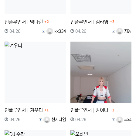
댓글
댓글
인플루언서
박다현
인플루언서
김라영
2
2
등록일
등록자
등록일
등록자
04.26
kk334
04.26
저놈
댓글
댓글
인플루언서
겨우디
인플루언서
강이나
1
2
등록일
등록자
등록일
등록자
04.26
현자타임
04.26
르르