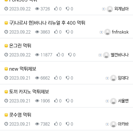
등록일
조회
추천
비추천
등록자
2023.09.22
3726
0
0
외계남아
구)나르샤 현)바나나 리뉴얼 후 400 먹튀
등록일
조회
추천
비추천
등록자
2023.09.22
3863
0
0
fnfnsksk
온그린 먹튀
등록일
조회
추천
비추천
등록자
2023.09.22
11877
0
0
떨깐바나나
new 먹튀제보
등록일
조회
추천
비추천
등록자
2023.09.21
6662
0
0
임대다
토끼 카지노 먹튀제보
등록일
조회
추천
비추천
등록자
2023.09.21
1906
0
0
서울맨
콧수염 먹튀
등록일
조회
추천
비추천
등록자
2023.09.21
7382
0
0
아카바