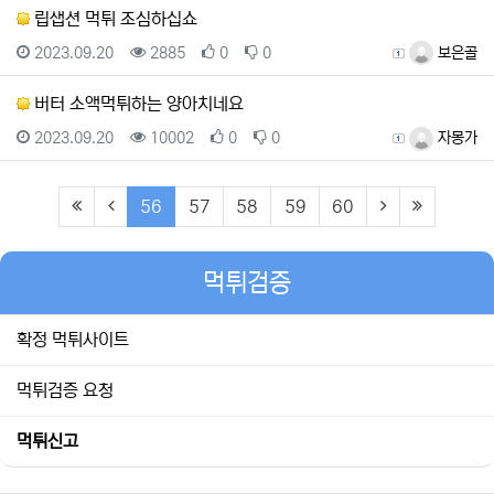
립샙션 먹튀 조심하십쇼
등록일
조회
추천
비추천
등록자
2023.09.20
2885
0
0
보은골
버터 소액먹튀하는 양아치네요
등록일
조회
추천
비추천
등록자
2023.09.20
10002
0
0
자몽가
(first)
(previous)
(current)
(next)
(last)
56
57
58
59
60
먹튀검증
확정 먹튀사이트
먹튀검증 요청
먹튀신고