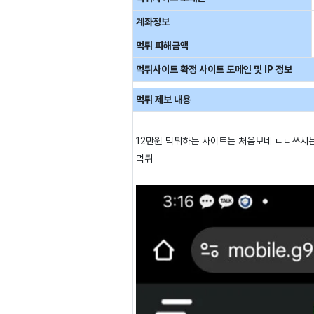
계좌정보
먹튀 피해금액
먹튀사이트 확정 사이트 도메인 및 IP 정보
먹튀 제보 내용
12만원 먹튀하는 사이트는 처음보네 ㄷㄷ쓰시
먹튀