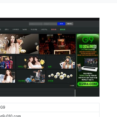
G9
​g9-010.com