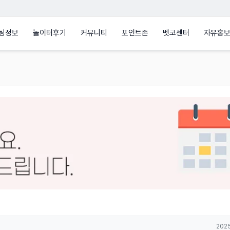
팅정보
놀이터후기
커뮤니티
포인트존
벳코센터
자유홍
작성
2025