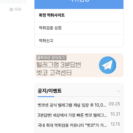
목록
확정 먹튀사이트
먹튀검증 요청
먹튀신고
공지/이벤트
등록일
09.25
벳코넷 공식 텔레그램 채널 입장 후 10,000원 즉시 받아가세요.
등록일
10.21
3분답변! 세상에서 가장 빠른 벳코 텔레그램을 만나보세요.
등록일
12.15
국내 최대 먹튀검증 커뮤니티 "벳코"가 가오픈하였습니다.