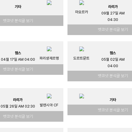
기타
라리가
마요르카
09월 27일 AM
04:30
벳코넷 분석글 보기
벳코넷 분석글 보기
챔스
챔스
파리생제르맹
도르트문트
04월 17일 AM 04:00
05월 02일 AM
04:00
벳코넷 분석글 보기
벳코넷 분석글 보기
라리가
기타
발렌시아 CF
05월 26일 AM 02:30
벳코넷 분석글 보기
벳코넷 분석글 보기