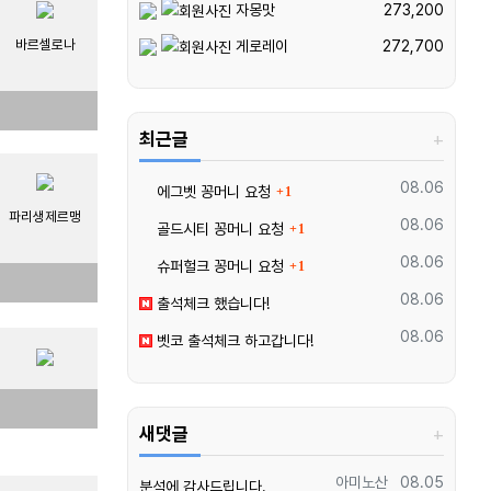
자몽맛
273,200
바르셀로나
게로레이
272,700
최근글
댓글
등록일
08.06
에그벳 꽁머니 요청
1
파리생제르맹
댓글
등록일
08.06
골드시티 꽁머니 요청
1
댓글
등록일
08.06
슈퍼헐크 꽁머니 요청
1
등록일
08.06
출석체크 했습니다!
등록일
08.06
벳코 출석체크 하고갑니다!
새댓글
등록자
등록일
아미노산
08.05
분석에 감사드립니다.