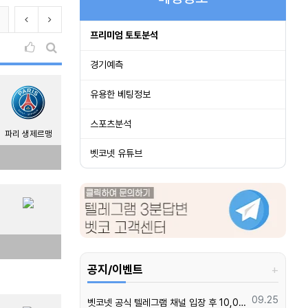
이전 분류
다음 분류
프리미엄 토토분석
추천순 정렬
게시판 검색
경기예측
유용한 베팅정보
스포츠분석
파리 생제르맹
벳코넷 유튜브
공지/이벤트
등록일
09.25
벳코넷 공식 텔레그램 채널 입장 후 10,000원 즉시 받아가세요.