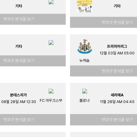
기타
기타
벳코넷 분석글 보기
벳코넷 분석글 보기
기타
프리미어리그
12월 03일 AM 05:00
뉴캐슬
벳코넷 분석글 보기
벳코넷 분석글 보기
분데스리가
세리에A
FC 아우크스부
볼로냐
08월 28일 AM 12:30
11월 28일 AM 04:45
벳코넷 분석글 보기
벳코넷 분석글 보기