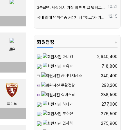
등록일
10.21
3분답변! 세상에서 가장 빠른 벳코 텔레그램을 만나보세요.
등록일
12.15
국내 최대 먹튀검증 커뮤니티 "벳코"가 가오픈하였습니다.
회원랭킹
맨유
마네킹
2,640,400
파유파
718,800
꽁머니지급소
340,400
무탈건강
293,200
실버스틸
288,500
토리노
하다가
277,000
부추전
276,500
면사리
275,900