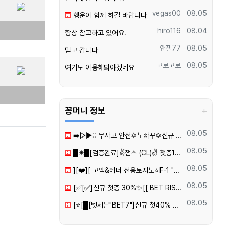
등록자
등록일
vegas00
08.05
행운이 함께 하길 바랍니다
등록자
등록일
hiro116
08.04
항상 참고하고 있어요.
등록자
등록일
앤젤77
08.05
믿고 갑니다
등록자
등록일
고로고로
08.05
여기도 이용해봐야겠네요
꽁머니 정보
등록일
08.05
➡️▷▶:: 무사고 안전✡️노빠꾸✡️신규 첫충20% 콤프(리베이트) 지급 ::◀◁⬅️
등록일
08.05
█✴️█[검증완료]✌️챔스 (CL)✌️ 첫충10% 연장미포 단폴OK █✴️█
등록일
08.05
][❤️][ 고액&테더 전용토지노⭐️F-1 "에프원"⭐️ 첫충15% 매충10% ][❤️][
등록일
08.05
[✅[✅]신규 첫충 30%✨[[ BET RISE ]]✨ 매충5% 콤프(요율)지급[✅[✅]
등록일
08.05
[⭐️[█【벳세븐"BET7"】신규 첫40% 매충10% 언옵핸디1.90 콤프지급█]⭐️]