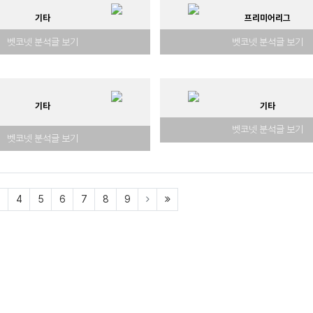
기타
프리미어리그
벳코넷 분석글 보기
벳코넷 분석글 보기
기타
기타
벳코넷 분석글 보기
벳코넷 분석글 보기
(last)
3
4
5
6
7
8
9