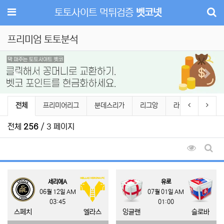
메뉴
토토사이트 먹튀검증
벳코넷
프리미엄 토토분석
Previous
Next
프리미엄 토토분석 분류 목록
이전 분류
다음 
전체
프리미어리그
분데스리가
리그앙
라리가
세리에
전체
256
/ 3 페이지
조회순 
게시
세리에A
유로
06월 12일 AM
07월 01일 AM
03:45
01:00
스페치
엘라스
잉글랜
슬로바