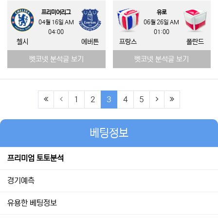
프리미어리그
유로
04월 16일 AM
06월 26일 AM
04:00
01:00
첼시
에버튼
프랑스
폴란드
벳코넷 분석글 보기
벳코넷 분석글 보기
(first)
(current)
(next)
(last)
1
2
3
4
5
베팅정보
프리미엄 토토분석
경기예측
유용한 베팅정보