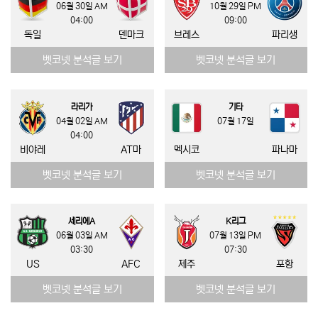
06월 30일 AM
10월 29일 PM
04:00
09:00
독일
덴마크
브레스
파리생
벳코넷 분석글 보기
벳코넷 분석글 보기
라리가
기타
04월 02일 AM
07월 17일
04:00
비야레
AT마
멕시코
파나마
벳코넷 분석글 보기
벳코넷 분석글 보기
세리에A
K리그
06월 03일 AM
07월 13일 PM
03:30
07:30
US
AFC
제주
포항
벳코넷 분석글 보기
벳코넷 분석글 보기