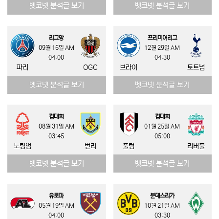
벳코넷 분석글 보기
벳코넷 분석글 보기
리그앙
프리미어리그
09월 16일 AM
12월 29일 AM
04:00
04:30
파리
OGC
브라이
토트넘
벳코넷 분석글 보기
벳코넷 분석글 보기
컵대회
컵대회
08월 31일 AM
01월 25일 AM
03:45
05:00
노팅엄
번리
풀럼
리버풀
벳코넷 분석글 보기
벳코넷 분석글 보기
유로파
분데스리가
05월 19일 AM
10월 21일 AM
04:00
03:30