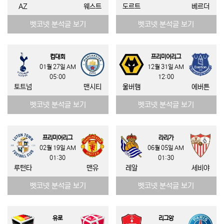
AZ
웨스트
도르트
베르더
벳코넷 분석글 보기
벳코넷 분석글 보기
컵대회
프리미어리그
01월 27일 AM
12월 31일 AM
05:00
12:00
토트넘
맨시티
울버햄
에버튼
벳코넷 분석글 보기
벳코넷 분석글 보기
프리미어리그
라리가
02월 19일 AM
06월 05일 AM
01:30
01:30
루턴타
맨유
레알
세비야
벳코넷 분석글 보기
벳코넷 분석글 보기
유로
리그앙