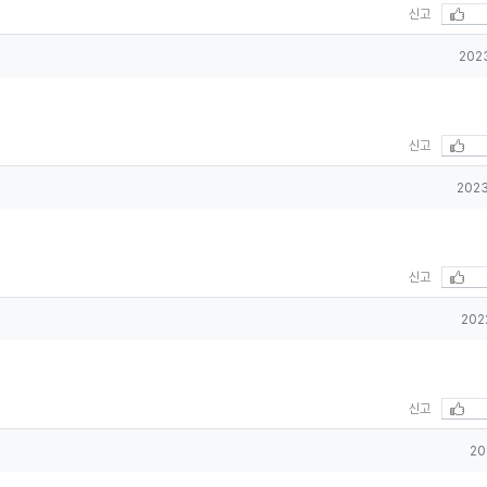
신고
작성
2023
신고
작성
2023
신고
작성
202
신고
작
20