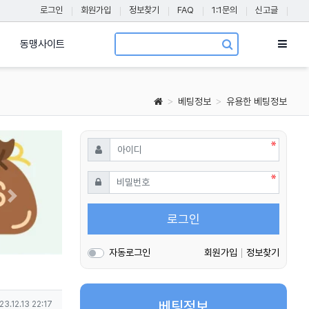
로그인
회원가입
정보찾기
FAQ
1:1문의
신고글
보
동맹사이트
베팅정보
유용한 베팅정보
필수
아이디
필수
비밀번호
Next
로그인
자동로그인
회원가입
정보찾기
성일
베팅정보
23.12.13 22:17