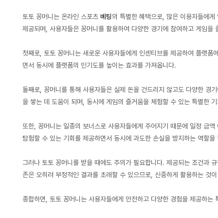
토토 꽁머니는 온라인 스포츠
베팅
의 특별한 혜택으로, 많은 이용자들에게
제공되며, 사용자들은 꽁머니를 활용하여 다양한 경기에 참여하고 게임을 즐
첫째로, 토토 꽁머니는 새로운 사용자들에게 인센티브를 제공하여 플랫폼에
면서 동시에 플랫폼의 인기도를 높이는 효과를 가져옵니다.
둘째로, 꽁머니를 통해 사용자들은 실제 돈을 건드리지 않고도 다양한 경기
을 쌓는 데 도움이 되며, 동시에 게임의 즐거움을 체험할 수 있는 특별한 
또한, 꽁머니는 일종의 보너스로 사용자들에게 주어지기 때문에 일정 금액
탐험할 수 있는 기회를 제공하면서 동시에 과도한 손실을 방지하는 역할을 
그러나 토토 꽁머니를 받을 때에도 주의가 필요합니다. 제공되는 조건과 규
존은 오히려 부정적인 결과를 초래할 수 있으므로, 신중하게 활용하는 것이
종합하면, 토토 꽁머니는 사용자들에게 안전하고 다양한 경험을 제공하는 