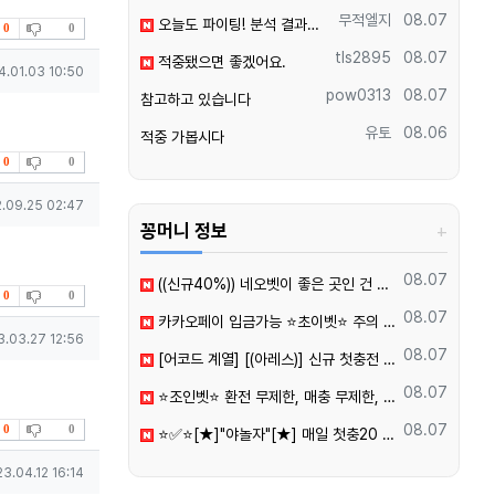
등록자
등록일
무적엘지
08.07
오늘도 파이팅! 분석 결과를 바탕으로 좋은 결과를 이끌어내는데 힘을 내겠습니다.
추천
비추천
0
0
등록자
등록일
tls2895
08.07
적중됐으면 좋겠어요.
일
4.01.03 10:50
등록자
등록일
pow0313
08.07
참고하고 있습니다
등록자
등록일
유토
08.06
적중 가봅시다
추천
비추천
0
0
일
.09.25 02:47
꽁머니 정보
등록일
08.07
((신규40%)) 네오벳이 좋은 곳인 건 너무나도 유명하지요
추천
비추천
0
0
등록일
08.07
카카오페이 입금가능 ⭐초이벳⭐ 주의 입장하면 모든일 잘풀림❤
일
.03.27 12:56
등록일
08.07
[어코드 계열] [(아레스)] 신규 첫충전 1+2 or 30% | 매일첫충 20% 무한매충 10%
등록일
08.07
⭐조인벳⭐ 환전 무제한, 매충 무제한, 혜택 무제한
등록일
추천
비추천
08.07
0
0
⭐️✅⭐️[★]"야놀자"[★] 매일 첫충20 매충10 연장미포 축구승옵 ⭐️✅⭐️
성일
3.04.12 16:14