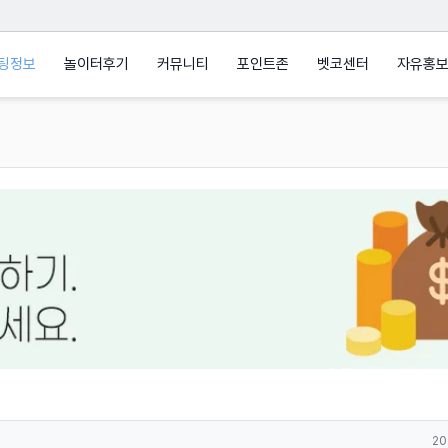
팅정보
놀이터후기
커뮤니티
포인트존
벳코센터
자유홍
작
20