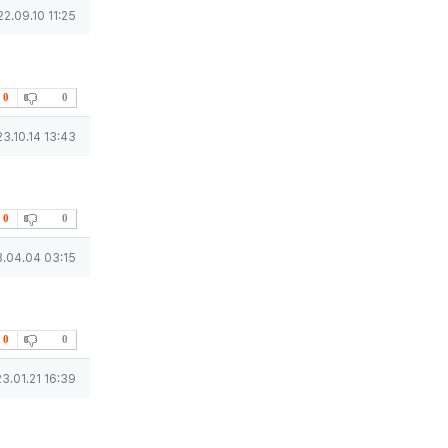
성일
2.09.10 11:25
추천
비추천
0
0
성일
3.10.14 13:43
추천
비추천
0
0
일
.04.04 03:15
추천
비추천
0
0
성일
3.01.21 16:39