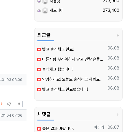
자몽맛
273,900
게로레이
273,400
최근글
등록일
08.08
벳코 출석체크 완료!
등록일
08.08
다른사람 부러워하지 말고 멘탈 흔들리지말자!
등록일
08.08
출석체크 했습니다!
등록일
08.08
일
안녕하세요! 오늘도 출석체크 해봐요.
.01.03 03:09
등록일
08.08
벳코 출석체크 완료했습니다!
추천
비추천
0
0
새댓글
일
.01.04 07:06
등록자
등록일
아까갸
08.07
좋은 결과 바랍니다.