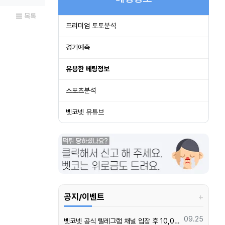
목록
프리미엄 토토분석
경기예측
유용한 베팅정보
스포츠분석
벳코넷 유튜브
공지/이벤트
등록일
09.25
벳코넷 공식 텔레그램 채널 입장 후 10,000원 즉시 받아가세요.