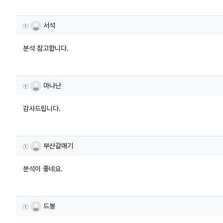
서석님의 댓글
서석
분석 참고합니다.
마나난님의 댓글
마나난
감사드립니다.
부산갈매기님의 댓글
부산갈매기
분석이 좋네요.
드봉님의 댓글
드봉