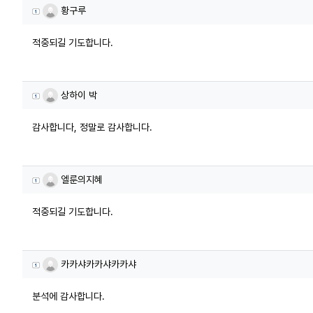
황구루님의 댓글
황구루
적중되길 기도합니다.
상하이 박님의 댓글
상하이 박
감사합니다, 정말로 감사합니다.
엘룬의지혜님의 댓글
엘룬의지혜
적중되길 기도합니다.
카카샤카카샤카카샤님의 댓글
카카샤카카샤카카샤
분석에 감사합니다.