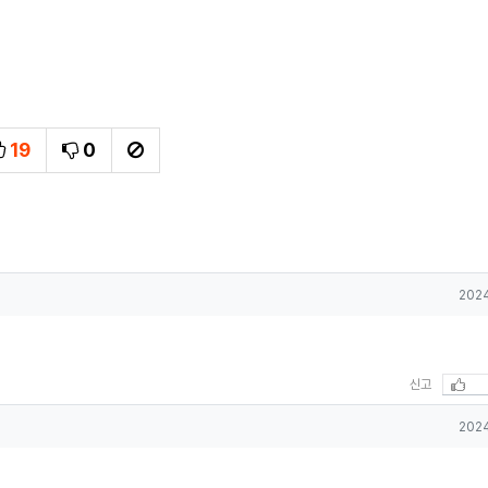
19
0
추천
비추천
신고
작성
2024
신고
작성
2024