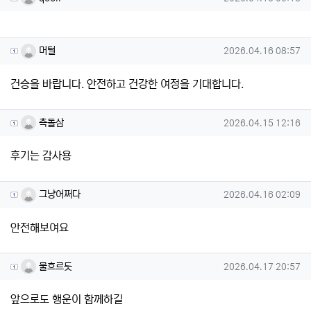
머털님의 댓글
작성일
머털
2026.04.16 08:57
건승을 바랍니다. 안전하고 건강한 여정을 기대합니다.
측돌삼님의 댓글
작성일
측돌삼
2026.04.15 12:16
후기는 감사용
그냥어쩌다님의 댓글
작성일
그냥어쩌다
2026.04.16 02:09
안전해보여요
물흐르듯님의 댓글
작성일
물흐르듯
2026.04.17 20:57
앞으로도 행운이 함께하길