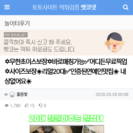
메뉴
토토사이트 먹튀검증
벳코넷
놀이터후기
Previous
Next
✡️무한초이스보장✡️바로매칭가능✅어디든무료픽업
✡️사이즈보장☀️리얼20대✅인증된연예인맛집☀️ 내
상없어요☀️
작성자 정보
작성
작성일
울음맻
2026.03.26 00:08
컨텐츠 정보
조회
추천
비추천
1,780
15
0
본문