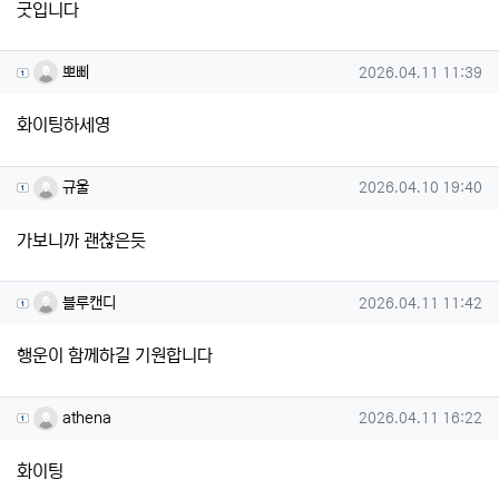
굿입니다
뽀삐님의 댓글
작성일
뽀삐
2026.04.11 11:39
화이팅하세영
규울님의 댓글
작성일
규울
2026.04.10 19:40
가보니까 괜찮은듯
블루캔디님의 댓글
작성일
블루캔디
2026.04.11 11:42
행운이 함께하길 기원합니다
athena님의 댓글
작성일
athena
2026.04.11 16:22
화이팅