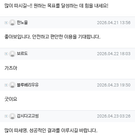
많이 따시길~!! 원하는 목표를 달성하는 데 힘을 내세요!
한노을님의 댓글
작성일
한노을
2026.04.21 13:56
좋아보입니다. 안전하고 편안한 이용을 기대합니다.
보르도님의 댓글
작성일
보르도
2026.04.22 18:03
가즈아
블루베리우유님의 댓글
작성일
블루베리우유
2026.04.23 19:50
굿이요
갑시다고고씽님의 댓글
작성일
갑시다고고씽
2026.04.23 03:26
많이 따세영. 성공적인 결과를 이루시길 바랍니다.