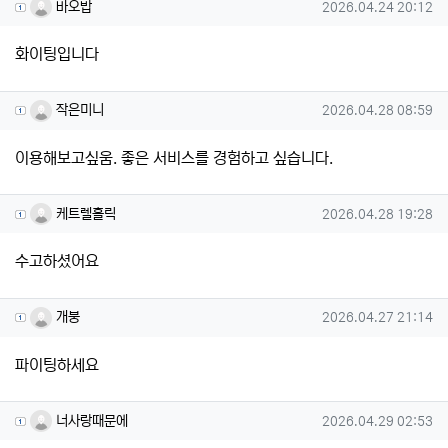
바오밥님의 댓글
작성일
바오밥
2026.04.24 20:12
화이팅입니다
작은미니님의 댓글
작성일
작은미니
2026.04.28 08:59
이용해보고싶움. 좋은 서비스를 경험하고 싶습니다.
케트렐홀릭님의 댓글
작성일
케트렐홀릭
2026.04.28 19:28
수고하셨어요
개붕님의 댓글
작성일
개붕
2026.04.27 21:14
파이팅하세요
너사랑때문에님의 댓글
작성일
너사랑때문에
2026.04.29 02:53