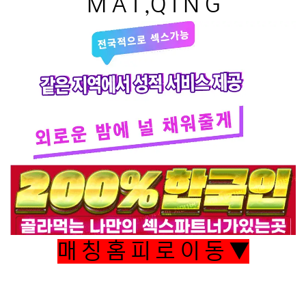
M A I ,Q I N G
매 칭 홈 피 로 이 동 ▼