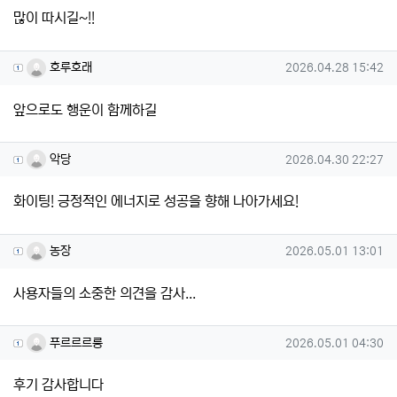
많이 따시길~!!
호루호래님의 댓글
작성일
호루호래
2026.04.28 15:42
앞으로도 행운이 함께하길
악당님의 댓글
작성일
악당
2026.04.30 22:27
화이팅! 긍정적인 에너지로 성공을 향해 나아가세요!
농장님의 댓글
작성일
농장
2026.05.01 13:01
사용자들의 소중한 의견을 감사...
푸르르르릉님의 댓글
작성일
푸르르르릉
2026.05.01 04:30
후기 감사합니다