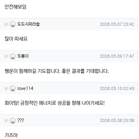
안전해보임
도도시파라솔님의 댓글
작성일
도도시파라솔
2026.05.07 23:42
많이 따세요
또룡이님의 댓글
작성일
또룡이
2026.05.09 17:47
행운이 함께하길 기도합니다. 좋은 결과를 기대합니다.
love114님의 댓글
작성일
love114
2026.05.10 02:43
화이팅! 긍정적인 에너지로 성공을 향해 나아가세요!
???님의 댓글
작성일
???
2026.05.08 20:38
가즈아