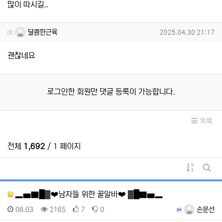
많이 따시길..
달콤한근육님의 댓글
작성일
달콤한근육
2025.04.30 21:17
괜찮네요
로그인한 회원만 댓글 등록이 가능합니다.
목록
전체
1,692
/ 1 페이지
게시물 
게시
▂▅▇█▓❤️남자들 위한 꿀알바❤️ ▓█▇▅▂
등록일
조회
추천
비추천
등록자
08.03
2165
7
0
손문선