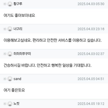
황구루님의 댓글
작성일
황구루
2025.04.03 05:30
여기도 좋아보이네요
너구리님의 댓글
작성일
너구리
2025.04.03 23:16
이용해보고싶네요. 편리하고 안전한 서비스를 이용하고 싶습니다.
히히히쭈꾸미님의 댓글
작성일
히히히쭈꾸미
2025.04.03 02:37
건승하시길 바랍니다. 안전하고 행복한 일상을 기대합니다.
sand님의 댓글
작성일
sand
2025.04.05 04:51
여기 좋은듯요
노컷님의 댓글
작성일
노컷
2025.04.05 19:12