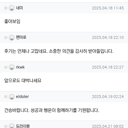
네미님의 댓글
작성일
네미
2025.04.18 11:45
좋아보임
팬마로님의 댓글
작성일
팬마로
2025.04.18 22:10
후기는 언제나 고맙네요. 소중한 의견을 감사히 받아들입니다.
rkwk님의 댓글
작성일
rkwk
2025.04.18 22:27
앞으로도 대박나세요
eldoler님의 댓글
작성일
eldoler
2025.04.19 02:24
건승바랍니다. 성공과 행운이 함께하기를 기원합니다.
됴라이몽님의 댓글
작성일
됴라이몽
2025.04.21 08:02