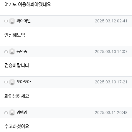
여기도 이용해봐야겠네요
싸이아인님의 댓글
작성일
싸이아인
2025.03.12 02:41
안전해보임
동면중님의 댓글
작성일
동면중
2025.03.10 14:07
건승바랍니다
쪼아쪼아님의 댓글
작성일
쪼아쪼아
2025.03.10 17:21
화이팅하세요
뎅뎅뎅님의 댓글
작성일
뎅뎅뎅
2025.03.11 20:48
수고하셨어요