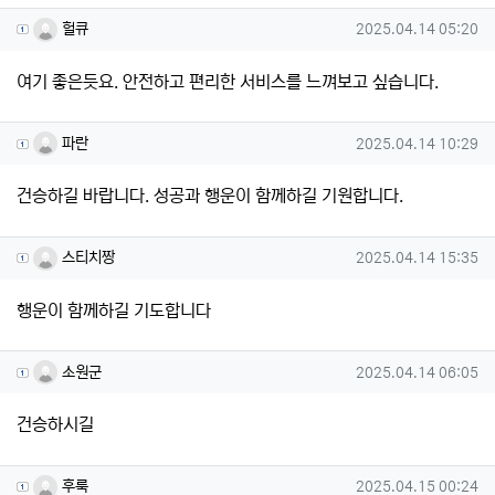
헐큐님의 댓글
작성일
헐큐
2025.04.14 05:20
여기 좋은듯요. 안전하고 편리한 서비스를 느껴보고 싶습니다.
파란님의 댓글
작성일
파란
2025.04.14 10:29
건승하길 바랍니다. 성공과 행운이 함께하길 기원합니다.
스티치짱님의 댓글
작성일
스티치짱
2025.04.14 15:35
행운이 함께하길 기도합니다
소원군님의 댓글
작성일
소원군
2025.04.14 06:05
건승하시길
후룩님의 댓글
작성일
후룩
2025.04.15 00:24