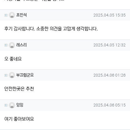
초민석님의 댓글
작성일
초민석
2025.04.05 15:35
후기 감사합니다. 소중한 의견을 고맙게 생각합니다.
레스리님의 댓글
작성일
레스리
2025.04.05 12:32
오 좋네요
부끄럽군요님의 댓글
작성일
부끄럽군요
2025.04.06 01:26
안전한곳은 추천
잉잉님의 댓글
작성일
잉잉
2025.04.06 05:15
여기 좋아보여요