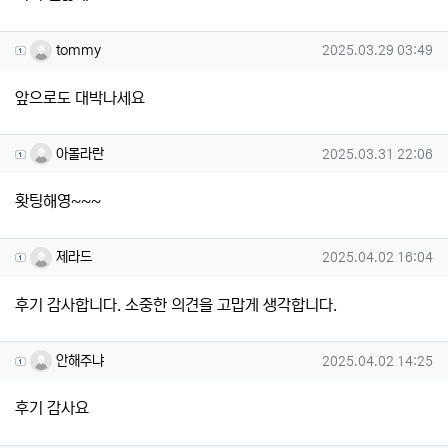
tommy님의 댓글
작성일
tommy
2025.03.29 03:49
앞으로도 대박나세요
아몰라란님의 댓글
작성일
아몰라란
2025.03.31 22:06
홧팅해영~~~
제라드님의 댓글
작성일
제라드
2025.04.02 16:04
후기 감사합니다. 소중한 의견을 고맙게 생각합니다.
안해주냐님의 댓글
작성일
안해주냐
2025.04.02 14:25
후기 감사요