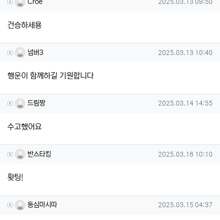
Croe님의 댓글
작성일
Croe
2025.03.13 09:50
건승하세용
넘버3님의 댓글
작성일
넘버3
2025.03.13 10:40
행운이 함께하길 기원합니다
드림짱님의 댓글
작성일
드림짱
2025.03.14 14:55
수고했어요
반스타킹님의 댓글
작성일
반스타킹
2025.03.16 10:10
홧팅!
등심마시따님의 댓글
작성일
등심마시따
2025.03.15 04:37