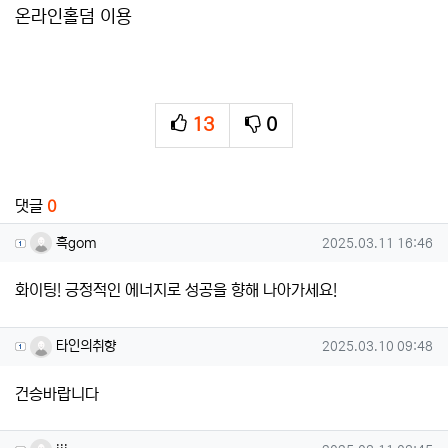
온라인홀덤 이용
13
0
추천
비추천
관련자료
댓글
0
흑gom님의 댓글
작성일
흑gom
2025.03.11 16:46
화이팅! 긍정적인 에너지로 성공을 향해 나아가세요!
타인의취향님의 댓글
작성일
타인의취향
2025.03.10 09:48
건승바랍니다
jjj님의 댓글