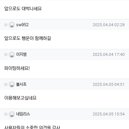
앞으로도 대박나세요
sw952님의 댓글
작성일
sw952
2025.04.04 02:29
앞으로도 행운이 함께하길
이지엠님의 댓글
작성일
이지엠
2025.04.04 17:40
파이팅하세요!
불사조님의 댓글
작성일
불사조
2025.04.05 04:51
이용해보고싶네요
네임리스님의 댓글
작성일
네임리스
2025.04.05 15:54
사용자들의 소중한 의견을 감사...