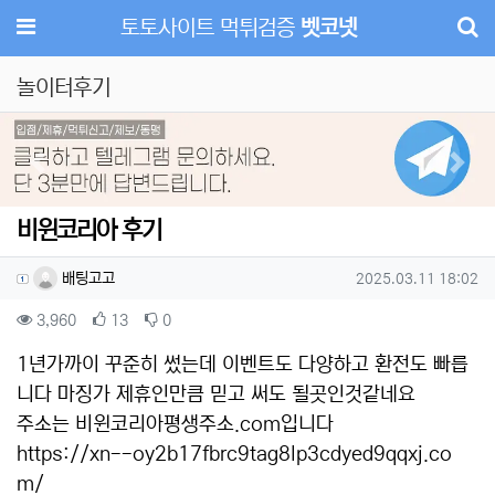
메뉴
토토사이트 먹튀검증
벳코넷
놀이터후기
Previous
Next
비윈코리아 후기
작성자 정보
작성
작성일
배팅고고
2025.03.11 18:02
컨텐츠 정보
조회
추천
비추천
3,960
13
0
본문
1년가까이 꾸준히 썼는데 이벤트도 다양하고 환전도 빠릅
니다 마징가 제휴인만큼 믿고 써도 될곳인것같네요
주소는 비윈코리아평생주소.com입니다
https://xn--oy2b17fbrc9tag8lp3cdyed9qqxj.co
m/