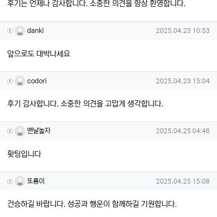
후기는 언제나 감사합니다. 소중한 의견을 항상 환영합니다.
danki님의 댓글
작성일
danki
2025.04.23 10:53
앞으로도 대박나세요
codori님의 댓글
작성일
codori
2025.04.23 15:04
후기 감사합니다. 소중한 의견을 고맙게 생각합니다.
맨날놀자님의 댓글
작성일
맨날놀자
2025.04.25 04:46
홧팅입니다
또룡이님의 댓글
작성일
또룡이
2025.04.25 15:08
건승하길 바랍니다. 성공과 행운이 함께하길 기원합니다.