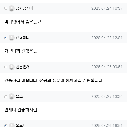
킁카킁카아님의 댓글
작성일
킁카킁카아
2025.04.24 16:37
먹튀없어서 좋은듯요
신녀이다님의 댓글
작성일
신녀이다
2025.04.25 12:51
가보니까 괜찮은듯
검은번개님의 댓글
작성일
검은번개
2025.04.26 09:51
건승하길 바랍니다. 성공과 행운이 함께하길 기원합니다.
블소님의 댓글
작성일
블소
2025.04.27 13:34
언제나 건승하시길
요요네님의 댓글
작성일
요요네
2025.04.26 16:51