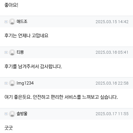
좋아요!
매드조님의 댓글
작성일
매드조
2025.03.15 14:42
후기는 언제나 고맙네요
티몽님의 댓글
작성일
티몽
2025.03.16 05:41
후기를 남겨주셔서 감사합니다.
lmg1234님의 댓글
작성일
lmg1234
2025.03.16 22:58
여기 좋은듯요. 안전하고 편리한 서비스를 느껴보고 싶습니다.
솔방울님의 댓글
작성일
솔방울
2025.03.17 11:55
굿굿