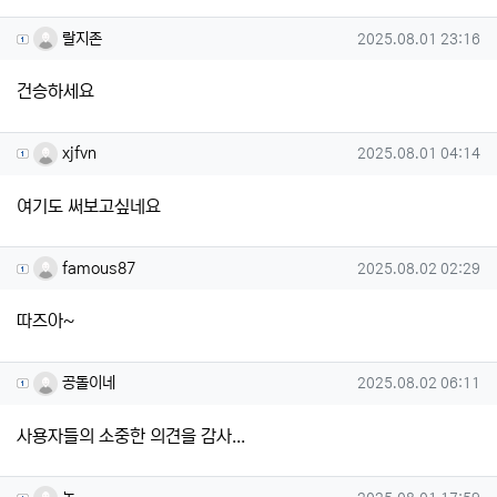
랄지존님의 댓글
작성일
랄지존
2025.08.01 23:16
건승하세요
xjfvn님의 댓글
작성일
xjfvn
2025.08.01 04:14
여기도 써보고싶네요
famous87님의 댓글
작성일
famous87
2025.08.02 02:29
따즈아~
공돌이네님의 댓글
작성일
공돌이네
2025.08.02 06:11
사용자들의 소중한 의견을 감사...
놈님의 댓글
작성일