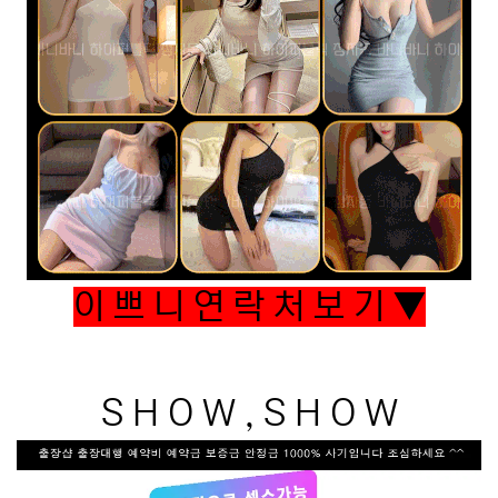
이 쁘 니 연 락 처 보 기 ▼
S H O W , S H O W