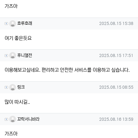
가즈아
호루호래님의 댓글
작성일
호루호래
2025.08.15 15:38
여기 좋은듯요
후니열전님의 댓글
작성일
후니열전
2025.08.15 17:51
이용해보고싶네요. 편리하고 안전한 서비스를 이용하고 싶습니다.
링크님의 댓글
작성일
링크
2025.08.15 08:55
많이 따시길..
꼬락서니바라님의 댓글
작성일
꼬락서니바라
2025.08.16 13:59
가즈아