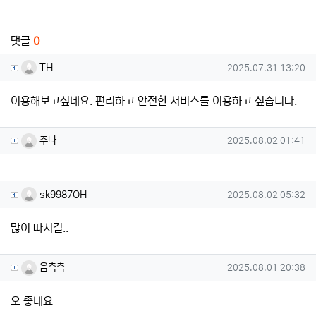
추천
비추천
관련자료
댓글
0
TH님의 댓글
작성일
TH
2025.07.31 13:20
이용해보고싶네요. 편리하고 안전한 서비스를 이용하고 싶습니다.
주나님의 댓글
작성일
주나
2025.08.02 01:41
sk9987OH님의 댓글
작성일
sk9987OH
2025.08.02 05:32
많이 따시길..
음측측님의 댓글
작성일
음측측
2025.08.01 20:38
오 좋네요