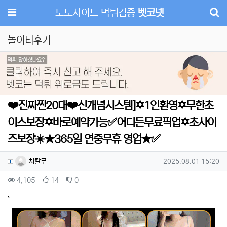
메뉴
토토사이트 먹튀검증
벳코넷
놀이터후기
Previous
Next
❤️진짜찐20대❤️신개념시스템]✡️1인환영✡️무한초
이스보장✡️바로예약가능✅어디든무료픽업✡️초사이
즈보장☀️★365일 연중무휴 영업★✅
작성자 정보
작성
작성일
치칼무
2025.08.01 15:20
컨텐츠 정보
조회
추천
비추천
4,105
14
0
본문
`