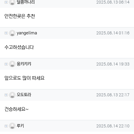
달콤까나리님의 댓글
작성일
달콤까나리
2025.08.13 06:14
안전한곳은 추천
yangelima님의 댓글
작성일
yangelima
2025.08.14 01:16
수고하셨습니다
웅캬캬캬님의 댓글
작성일
웅캬캬캬
2025.08.14 19:33
앞으로도 많이 따세요
오도토라님의 댓글
작성일
오도토라
2025.08.13 22:17
건승하세요~
루키님의 댓글
작성일
루키
2025.08.14 22:10