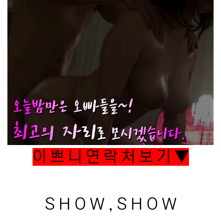
이 쁘 니 연 락 처 보 기 ▼
S H O W , S H O W