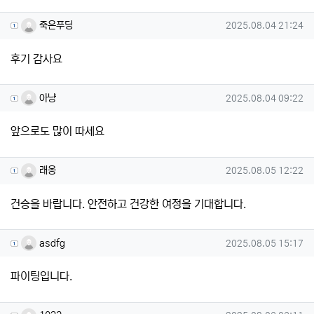
죽은푸딩님의 댓글
작성일
죽은푸딩
2025.08.04 21:24
후기 감사요
아냥님의 댓글
작성일
아냥
2025.08.04 09:22
앞으로도 많이 따세요
래옹님의 댓글
작성일
래옹
2025.08.05 12:22
건승을 바랍니다. 안전하고 건강한 여정을 기대합니다.
asdfg님의 댓글
작성일
asdfg
2025.08.05 15:17
파이팅입니다.
1023님의 댓글