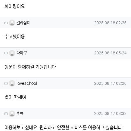
화이팅이요
길라잡이님의 댓글
작성일
길라잡이
2025.08.18 02:26
수고했어용
다마구님의 댓글
작성일
다마구
2025.08.18 05:24
행운이 함께하길 기원합니다
loveschool님의 댓글
작성일
loveschool
2025.08.17 02:20
많이 따세여
후룩님의 댓글
작성일
후룩
2025.08.17 03:33
이용해보고싶네요. 편리하고 안전한 서비스를 이용하고 싶습니다.