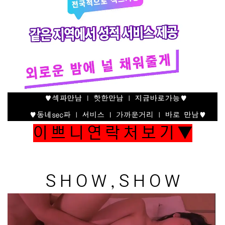
이 쁘 니 연 락 처 보 기 ▼
S H O W , S H O W