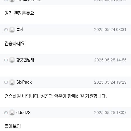
여기 괜찮은듯요
놀자님의 댓글
작성일
놀자
2025.05.24 08:31
건승하세요
향긋한냄새님의 댓글
작성일
향긋한냄새
2025.05.25 14:56
SixPack님의 댓글
작성일
SixPack
2025.05.24 19:29
건승하길 바랍니다. 성공과 행운이 함께하길 기원합니다.
ddsd23님의 댓글
작성일
ddsd23
2025.05.25 13:07
좋아보임