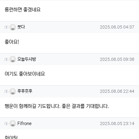
롱런하면 좋겠네요
붓다님의 댓글
작성일
붓다
2025.06.05 04:37
좋아요!
오늘두샤방님의 댓글
작성일
오늘두샤방
2025.06.05 09:36
여기도 좋아보이네요
후후훗후님의 댓글
작성일
후후훗후
2025.06.06 22:44
행운이 함께하길 기도합니다. 좋은 결과를 기대합니다.
Fifrone님의 댓글
작성일
Fifrone
2025.06.05 23:14
화이팅