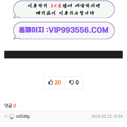
20
0
추천
비추천
관련자료
댓글
0
sd2ddg님의 댓글
작성일
sd2ddg
2025.05.22 10:53