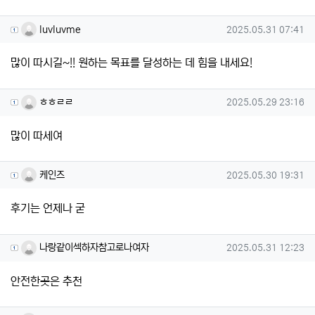
luvluvme님의 댓글
작성일
luvluvme
2025.05.31 07:41
많이 따시길~!! 원하는 목표를 달성하는 데 힘을 내세요!
ㅎㅎㄹㄹ님의 댓글
작성일
ㅎㅎㄹㄹ
2025.05.29 23:16
많이 따세여
케인즈님의 댓글
작성일
케인즈
2025.05.30 19:31
후기는 언제나 굳
나랑같이섹하자참고로나여자님의 댓
작성일
나랑같이섹하자참고로나여자
2025.05.31 12:23
안전한곳은 추천