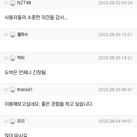
NZT48님의 댓글
작성일
NZT48
2025.06.02 04:24
사용자들의 소중한 의견을 감사...
월화수님의 댓글
작성일
월화수
2025.06.03 13:21
착비님의 댓글
작성일
착비
2025.06.03 14:21
도박은 언제나 긴장됨
thdckd1님의 댓글
작성일
thdckd1
2025.06.03 08:47
이용해보고싶네요. 좋은 경험을 하고 싶습니다.
유리님의 댓글
작성일
유리
2025.06.04 04:07
많이 따시길..