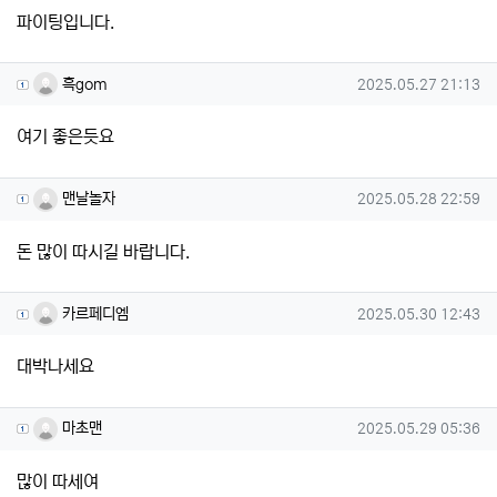
파이팅입니다.
흑gom님의 댓글
작성일
흑gom
2025.05.27 21:13
여기 좋은듯요
맨날놀자님의 댓글
작성일
맨날놀자
2025.05.28 22:59
돈 많이 따시길 바랍니다.
카르페디엠님의 댓글
작성일
카르페디엠
2025.05.30 12:43
대박나세요
마초맨님의 댓글
작성일
마초맨
2025.05.29 05:36
많이 따세여