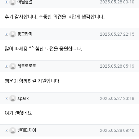
아님혈열님의 댓글
작성일
아님혈열
2025.05.28 00:10
후기 감사합니다. 소중한 의견을 고맙게 생각합니다.
동그라미님의 댓글
작성일
동그라미
2025.05.27 22:15
많이 따세용 ^^ 힘찬 도전을 응원합니다.
레트로로로님의 댓글
작성일
레트로로로
2025.05.28 05:19
행운이 함께하길 기원합니다
spark님의 댓글
작성일
spark
2025.05.27 23:18
여기 괜찮네요
벤데터제이님의 댓글
작성일
벤데터제이
2025.05.28 09:40