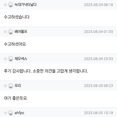
늑대가낙타낳다님의 댓글
작성일
늑대가낙타낳다
2025.06.04 06:18
수고하셨습니다
베어울프님의 댓글
작성일
베어울프
2025.06.04 01:55
수고하셨어요
제오넥스님의 댓글
작성일
제오넥스
2025.06.04 23:53
후기 감사합니다. 소중한 의견을 고맙게 생각합니다.
모리님의 댓글
작성일
모리
2025.06.05 08:23
여기 좋은듯요
ahfps님의 댓글
작성일
ahfps
2025.06.05 15:19