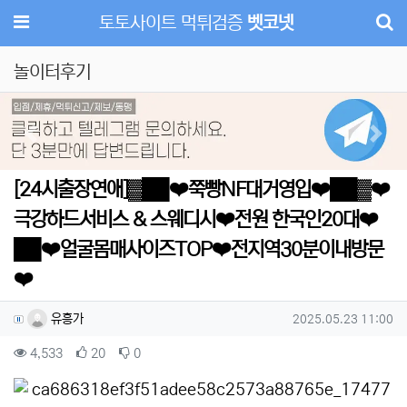
메뉴
토토사이트 먹튀검증
벳코넷
놀이터후기
Previous
Next
[24시출장연애]▓██❤️쭉빵NF대거영입❤️██▓❤️
극강하드서비스 & 스웨디시❤️전원 한국인20대❤️
██❤️얼굴몸매사이즈TOP❤️전지역30분이내방문
❤️
작성자 정보
작성
작성일
유흥가
2025.05.23 11:00
컨텐츠 정보
조회
추천
비추천
4,533
20
0
본문