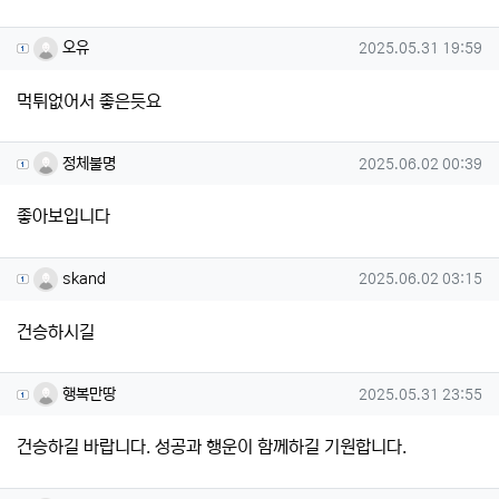
오유님의 댓글
작성일
오유
2025.05.31 19:59
먹튀없어서 좋은듯요
정체불명님의 댓글
작성일
정체불명
2025.06.02 00:39
좋아보입니다
skand님의 댓글
작성일
skand
2025.06.02 03:15
건승하시길
행복만땅님의 댓글
작성일
행복만땅
2025.05.31 23:55
건승하길 바랍니다. 성공과 행운이 함께하길 기원합니다.