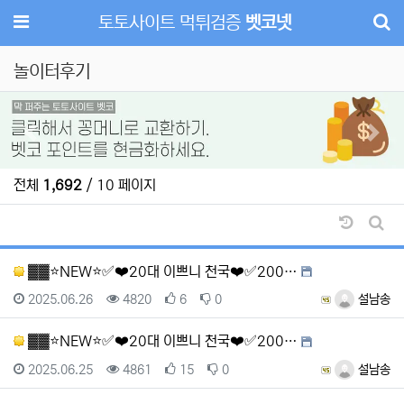
메뉴
토토사이트 먹튀검증
벳코넷
놀이터후기
Previous
Next
전체
1,692
/ 10 페이지
날짜순 
게시
▓▓⭐️NEW⭐️✅️❤️20대 이쁘니 천국❤️✅️200…
등록일
조회
추천
비추천
등록자
2025.06.26
4820
6
0
설남송
▓▓⭐️NEW⭐️✅️❤️20대 이쁘니 천국❤️✅️200…
등록일
조회
추천
비추천
등록자
2025.06.25
4861
15
0
설남송