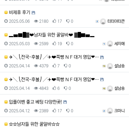
비제휴 후기
등록일
조회
추천
비추천
등록자
2025.05.06
2180
17
0
터터야터큰
▂▅▇█▓❤️남자들 위한 꿀알바❤️ ▓█▇▅▂
등록일
조회
추천
비추천
등록자
2025.05.03
2599
19
0
세자매
✈️╲ ⎝전국-후불⎠ ╱✈️❤️쭉빵 N F 대거 영입❤…
등록일
조회
추천
비추천
등록자
2025.04.14
4379
7
0
설남송
✈️╲ ⎝전국-후불⎠ ╱✈️❤️쭉빵 N F 대거 영입❤…
등록일
조회
추천
비추천
등록자
2025.04.14
4843
6
0
설남송
입플이벤 좋고 베팅 다양한곳!
등록일
조회
추천
비추천
등록자
2025.04.12
2389
17
0
크마니
☆☆남자들 위한 꿀알바☆☆