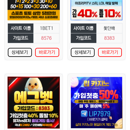
사이트 이름
1BET1
사이트 이름
돛단배
가입코드
8576
가입코드
8383
상세보기
바로가기
상세보기
바로가기