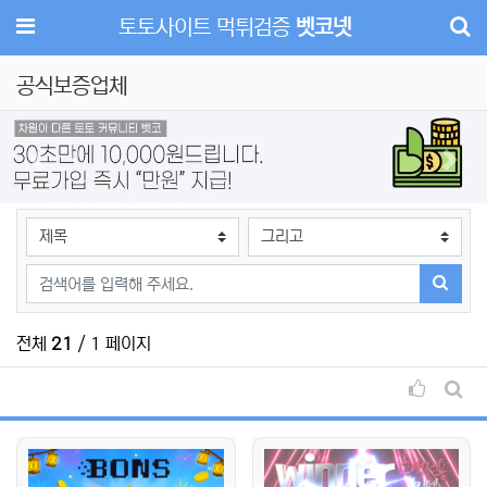
메뉴
토토사이트 먹튀검증
벳코넷
공식보증업체
Previous
Next
검색대상
검색어
검색하
전체
21
/ 1 페이지
추천순 
게시