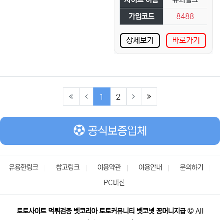
가입코드
8488
상세보기
바로가기
(current)
(last)
1
2
공식보증업체
유용한링크
참고링크
이용약관
이용안내
문의하기
PC버전
토토사이트 먹튀검증 벳코리아 토토커뮤니티 벳코넷 꽁머니지급
All